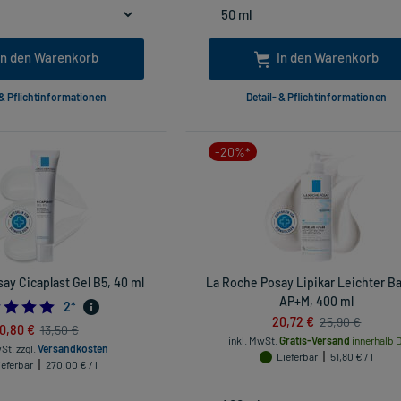
In den Warenkorb
In den Warenkorb
 & Pflichtinformationen
Detail- & Pflichtinformationen
-20%*
ay Cicaplast Gel B5, 40 ml
La Roche Posay Lipikar Leichter B
AP+M, 400 ml
5.0
2
*
20,72 €
25,90 €
10,80 €
13,50 €
inkl. MwSt.
Gratis-Versand
innerhalb D
wSt.
zzgl.
Versandkosten
Lieferbar
51,80 € / l
ieferbar
270,00 € / l