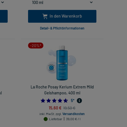
In den Warenkorb
Detail- & Pflichtinformationen
-20%*
d
La Roche Posay Kerium Extrem Mild
l
Gelshampoo, 400 ml
4.6
5
*
15,60 €
19,50 €
inkl. MwSt.
zzgl.
Versandkosten
Lieferbar
39,00 € / l