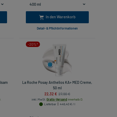
In den Warenkorb
Detail- & Pflichtinformationen
-20%*
alsam
La Roche Posay Anthelios KA+ MED Creme,
50 ml
22,32 €
27,90 €
.
inkl. MwSt.
Gratis-Versand
innerhalb D.
Lieferbar
446,40 € / l