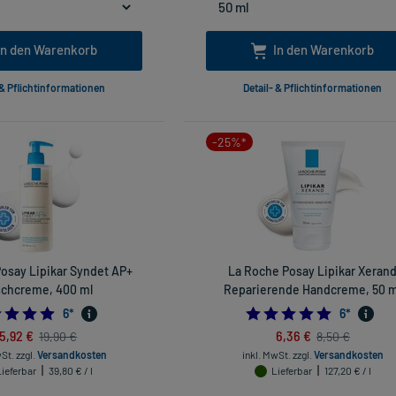
In den Warenkorb
In den Warenkorb
 & Pflichtinformationen
Detail- & Pflichtinformationen
-25%*
osay Lipikar Syndet AP+
La Roche Posay Lipikar Xeran
chcreme, 400 ml
Reparierende Handcreme, 50 m
5.0
5.0
6
*
6
*
15,92 €
6,36 €
19,90 €
8,50 €
wSt.
zzgl.
Versandkosten
inkl. MwSt.
zzgl.
Versandkosten
Lieferbar
39,80 € / l
Lieferbar
127,20 € / l