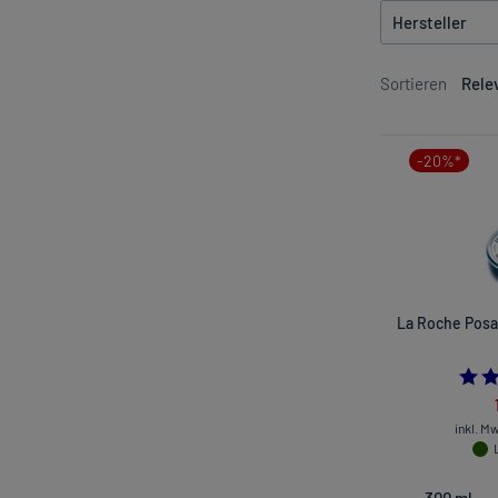
Hersteller
Sortieren
Rele
-20%*
La Roche Posa
inkl. M