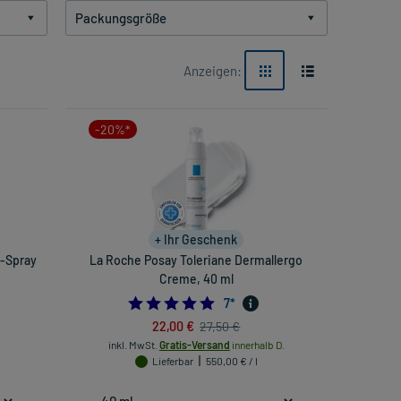
Packungsgröße
Anzeigen:
-20%*
+ Ihr Geschenk
z-Spray
La Roche Posay Toleriane Dermallergo
Creme, 40 ml
55555555
4.714285714285714
7
*
22,00 €
27,50 €
inkl. MwSt.
Gratis-Versand
innerhalb D.
Lieferbar
550,00 € / l