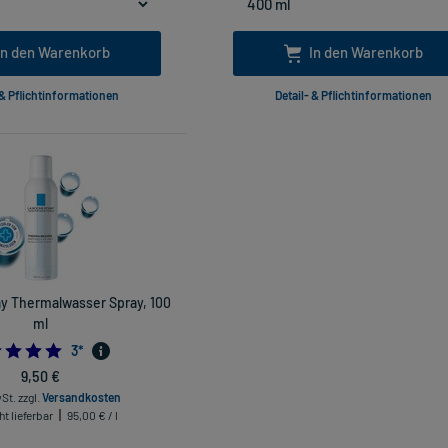
In den Warenkorb
In den Warenkorb
 & Pflichtinformationen
Detail- & Pflichtinformationen
y Thermalwasser Spray, 100
ml
5.0
3
*
9,50 €
wSt.
zzgl.
Versandkosten
ht lieferbar
95,00 € / l