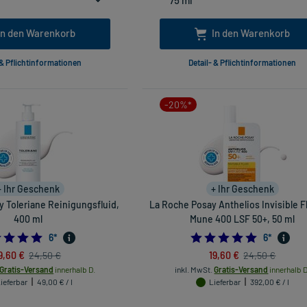
In den Warenkorb
In den Warenkorb
 & Pflichtinformationen
Detail- & Pflichtinformationen
-20%*
+ Ihr Geschenk
+ Ihr Geschenk
 Toleriane Reinigungsfluid,
La Roche Posay Anthelios Invisible F
400 ml
Mune 400 LSF 50+, 50 ml
4.833333333333333
5.0
6
*
6
*
9,60 €
19,60 €
24,50 €
24,50 €
Gratis-Versand
innerhalb D.
inkl. MwSt.
Gratis-Versand
innerhalb D
ieferbar
49,00 € / l
Lieferbar
392,00 € / l