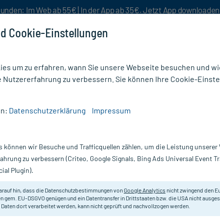
unden: Im Web ab 55€ | In der App ab 35€. Jetzt App downloade
d Cookie-Einstellungen
es um zu erfahren, wann Sie unsere Webseite besuchen und wie
e Nutzererfahrung zu verbessern. Sie können Ihre Cookie-Einste
nlösen
Rezeptur
Aktion %
en:
Datenschutzerklärung
Impressum
 (13)
s können wir Besuche und Trafficquellen zählen, um die Leistung unsere
ay Hautpflege bei Krebstherapie
(13)
fahrung zu verbessern (Criteo, Google Signals, Bing Ads Universal Event 
ial Plugin).
rapie wie
Chemo- oder Strahlentherapie
beansprucht die Haut oft
n oder sich röten,
und auch Nägel und Kopfhaut verändern sich mi
arauf hin, dass die Datenschutzbestimmungen von
Google Analytics
nicht zwingend den E
Haut beruhigen,
Spannungsgefühl lindern und zum Wohlbefinden 
n gem. EU-DSGVO genügen und ein Datentransfer in Drittstaaten bzw. die USA nicht ausg
 Daten dort verarbeitet werden, kann nicht geprüft und nachvollzogen werden.
egleitenden Hautpflege bei onkologischen Therapien,
mit beru