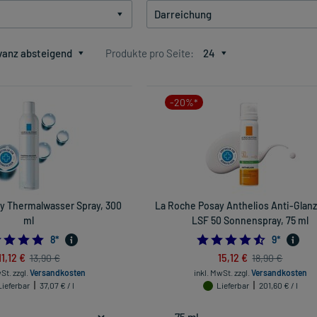
Darreichung
vanz absteigend
Produkte pro Seite:
24
-20%*
y Thermalwasser Spray, 300
La Roche Posay Anthelios Anti-Glan
ml
LSF 50 Sonnenspray, 75 ml
5.0
4.5555555
8
*
9
*
11,12 €
15,12 €
13,90 €
18,90 €
wSt.
zzgl.
Versandkosten
inkl. MwSt.
zzgl.
Versandkosten
Lieferbar
37,07 € / l
Lieferbar
201,60 € / l