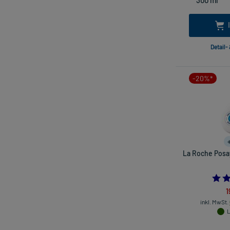
Detail-
-20%*
La Roche Posay
1
inkl. MwSt.
L