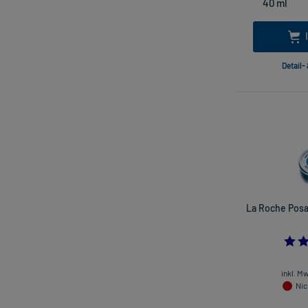
Detail-
La Roche Posa
inkl. M
Nic