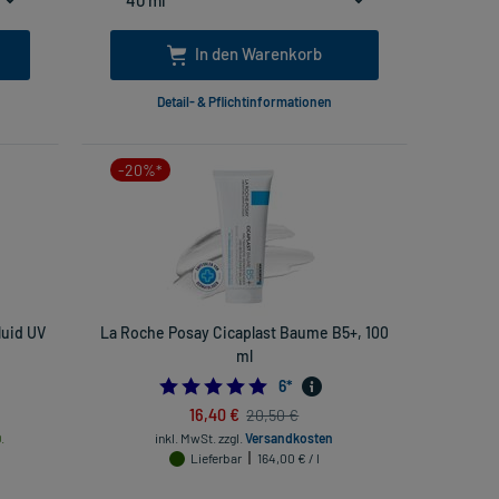
In den Warenkorb
Detail- & Pflichtinformationen
-20%*
luid UV
La Roche Posay Cicaplast Baume B5+, 100
ml
5.0
6
*
16,40 €
20,50 €
.
inkl. MwSt.
zzgl.
Versandkosten
Lieferbar
164,00 € / l