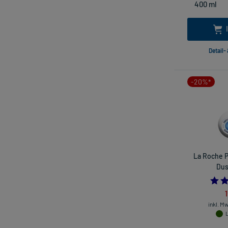
Detail-
-20%*
La Roche P
Dus
inkl. M