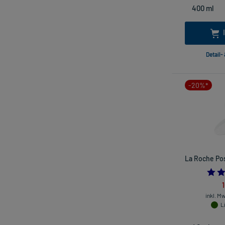
Detail-
-20%*
La Roche Pos
inkl. M
L