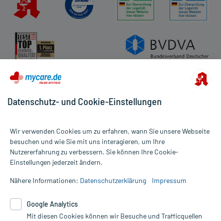
Datenschutz- und Cookie-Einstellungen
Wir verwenden Cookies um zu erfahren, wann Sie unsere Webseite
besuchen und wie Sie mit uns interagieren, um Ihre
Nutzererfahrung zu verbessern. Sie können Ihre Cookie-
Alle Preise gelten inkl. MwSt., ggf. zzgl. Versandkosten
Einstellungen jederzeit ändern.
Informationen auf dieser Website werden ausschließlich für
informative Zwecke zur Verfügung gestellt. Sie ersetzen keinesfalls
Nähere Informationen:
Datenschutzerklärung
Impressum
die Untersuchung und Behandlung durch einen Arzt. Bitte
beachten Sie, dass hierdurch weder Diagnosen gestellt noch
Google Analytics
Therapien eingeleitet werden können. | Diese Webseite benutzt
Google Analytics. Lesen Sie bitte dazu die wichtigen Hinweise in
Mit diesen Cookies können wir Besuche und Trafficquellen