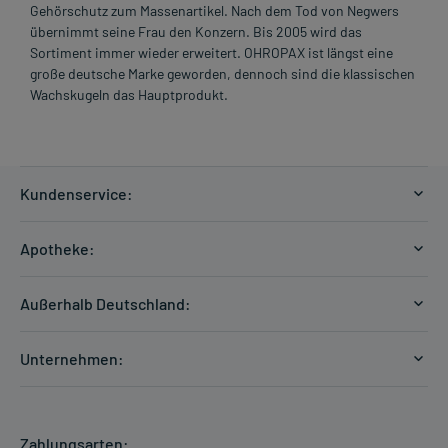
Gehörschutz zum Massenartikel. Nach dem Tod von Negwers
übernimmt seine Frau den Konzern. Bis 2005 wird das
Sortiment immer wieder erweitert. OHROPAX ist längst eine
große deutsche Marke geworden, dennoch sind die klassischen
Wachskugeln das Hauptprodukt.
Kundenservice:
Versandkosten
Apotheke:
Zahlungsarten
Ratgeber
Kontakt
Außerhalb Deutschland:
E-Rezept
FAQ
Versandkosten Schweiz
Papierrezept einlösen
Hilfe
Unternehmen:
Formular anfordern
mycarePlus
Experten-Team
Arzneimittel-Check
Direktbestellung
Apotheken Kompetenz
Hausapotheken-Check
Zahlungsarten:
Newsletter