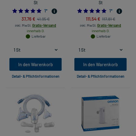
St
St
5.0
5.0
1
*
1
*
37,76 €
111,54 €
41,95 €
117,81 €
inkl. MwSt.
Gratis-Versand
inkl. MwSt.
Gratis-Versand
innerhalb D.
innerhalb D.
Lieferbar
Lieferbar
In den Warenkorb
In den Warenkorb
Detail- & Pflichtinformationen
Detail- & Pflichtinformationen