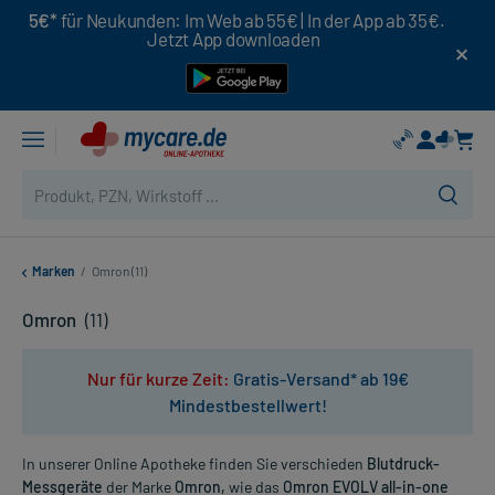
5€*
für Neukunden: Im Web ab 55€ | In der App ab 35€.
Jetzt App downloaden
Marken
/
Omron (11)
Omron
(11)
Nur für kurze Zeit:
Gratis-Versand* ab 19€
Mindestbestellwert!
In unserer Online Apotheke finden Sie verschieden
Blutdruck-
Messgeräte
der Marke
Omron,
wie das
Omron EVOLV all-in-one