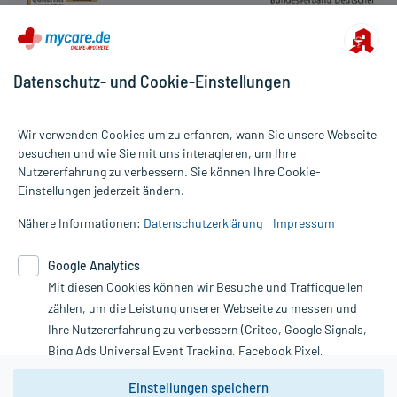
Datenschutz- und Cookie-Einstellungen
Wir verwenden Cookies um zu erfahren, wann Sie unsere Webseite
besuchen und wie Sie mit uns interagieren, um Ihre
Nutzererfahrung zu verbessern. Sie können Ihre Cookie-
Alle Preise gelten inkl. MwSt., ggf. zzgl. Versandkosten
Einstellungen jederzeit ändern.
Informationen auf dieser Website werden ausschließlich für
informative Zwecke zur Verfügung gestellt. Sie ersetzen keinesfalls
Nähere Informationen:
Datenschutzerklärung
Impressum
die Untersuchung und Behandlung durch einen Arzt. Bitte
beachten Sie, dass hierdurch weder Diagnosen gestellt noch
Google Analytics
Therapien eingeleitet werden können. | Diese Webseite benutzt
Google Analytics. Lesen Sie bitte dazu die wichtigen Hinweise in
Mit diesen Cookies können wir Besuche und Trafficquellen
unserer Datenschutzerklärung. Für den Widerruf einer Bestellung
zählen, um die Leistung unserer Webseite zu messen und
nutzen Sie das Formular:
Ihre Nutzererfahrung zu verbessern (Criteo, Google Signals,
Bing Ads Universal Event Tracking, Facebook Pixel,
Vertrag widerrufen
Youtube-Social Plugin).
Einstellungen speichern