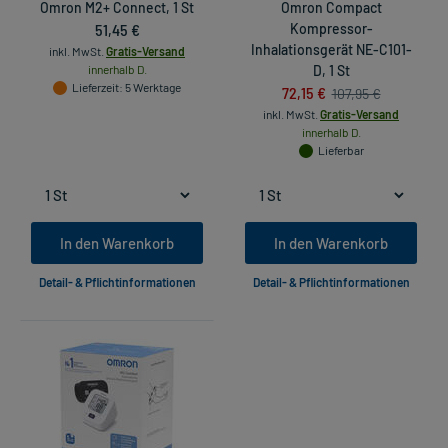
Omron M2+ Connect, 1 St
Omron Compact
51,45 €
Kompressor-
Inhalationsgerät NE-C101-
inkl. MwSt.
Gratis-Versand
innerhalb D.
D, 1 St
Lieferzeit
: 5 Werktage
72,15 €
107,95 €
inkl. MwSt.
Gratis-Versand
innerhalb D.
Lieferbar
In den Warenkorb
In den Warenkorb
Detail- & Pflichtinformationen
Detail- & Pflichtinformationen