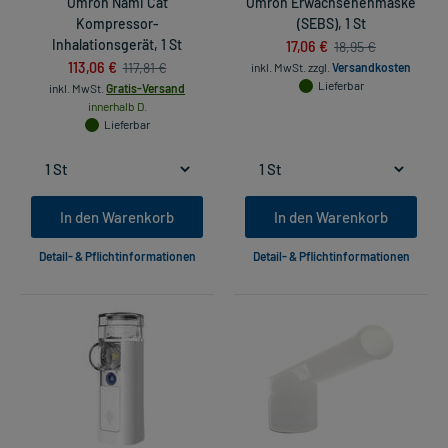
Omron Nami Cat
Omron Erwachsenenmaske
Kompressor-
(SEBS), 1 St
Inhalationsgerät, 1 St
17,06 €
18,95 €
113,06 €
117,81 €
inkl. MwSt.
zzgl.
Versandkosten
Lieferbar
inkl. MwSt.
Gratis-Versand
innerhalb D.
Lieferbar
In den Warenkorb
In den Warenkorb
Detail- & Pflichtinformationen
Detail- & Pflichtinformationen