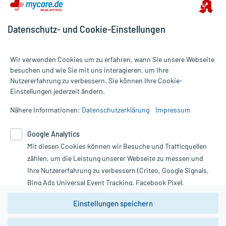
Datenschutz- und Cookie-Einstellungen
Wir verwenden Cookies um zu erfahren, wann Sie unsere Webseite
besuchen und wie Sie mit uns interagieren, um Ihre
Nutzererfahrung zu verbessern. Sie können Ihre Cookie-
Alle Preise gelten inkl. MwSt., ggf. zzgl. Versandkosten
Einstellungen jederzeit ändern.
Informationen auf dieser Website werden ausschließlich für
informative Zwecke zur Verfügung gestellt. Sie ersetzen keinesfalls
Nähere Informationen:
Datenschutzerklärung
Impressum
die Untersuchung und Behandlung durch einen Arzt. Bitte
beachten Sie, dass hierdurch weder Diagnosen gestellt noch
Google Analytics
Therapien eingeleitet werden können. | Diese Webseite benutzt
Mit diesen Cookies können wir Besuche und Trafficquellen
Google Analytics. Lesen Sie bitte dazu die wichtigen Hinweise in
unserer Datenschutzerklärung. Für den Widerruf einer Bestellung
zählen, um die Leistung unserer Webseite zu messen und
nutzen Sie das Formular:
Ihre Nutzererfahrung zu verbessern (Criteo, Google Signals,
Bing Ads Universal Event Tracking, Facebook Pixel,
Vertrag widerrufen
Youtube-Social Plugin).
Einstellungen speichern
Wir weisen darauf hin, dass die
Datenschutzbestimmungen von
Google Analytics
nicht