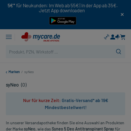
5€*
für Neukunden: Im Web ab 55€ | In der App ab 35€.
Jetzt App downloaden
Marken
/
syNeo
syNeo
(0)
Nur für kurze Zeit:
Gratis-Versand* ab 19€
Mindestbestellwert!
In unserer Versandapotheke finden Sie eine Auswahl an Produkten
der Marke
syNeo
, wie das
Syneo 5 Deo Antitranspirant Spray
für