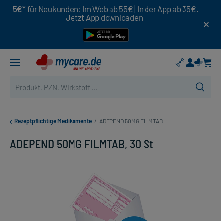
5€*
für Neukunden: Im Web ab 55€ | In der App ab 35€.
Jetzt App downloaden
Rezeptpflichtige Medikamente
/
ADEPEND 50MG FILMTAB
ADEPEND 50MG FILMTAB, 30 St