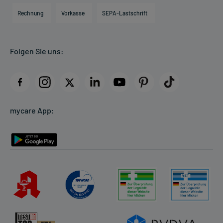
Engagement
Direktabrechnung PKV
Rechnung
Vorkasse
SEPA-Lastschrift
Partner
Apotheke vor Ort
Kundenbewertungen
Folgen Sie uns:
AGB
Impressum
Datenschutz
Cookie-Einstellungen
mycare App:
Rückgabe/Widerruf
Barrierefreiheitserklärung