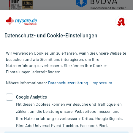
Datenschutz- und Cookie-Einstellungen
Wir verwenden Cookies um zu erfahren, wann Sie unsere Webseite
besuchen und wie Sie mit uns interagieren, um Ihre
Nutzererfahrung zu verbessern. Sie können Ihre Cookie-
Alle Preise gelten inkl. MwSt., ggf. zzgl. Versandkosten
Einstellungen jederzeit ändern.
Informationen auf dieser Website werden ausschließlich für
informative Zwecke zur Verfügung gestellt. Sie ersetzen keinesfalls
Nähere Informationen:
Datenschutzerklärung
Impressum
die Untersuchung und Behandlung durch einen Arzt. Bitte
beachten Sie, dass hierdurch weder Diagnosen gestellt noch
Google Analytics
Therapien eingeleitet werden können. | Diese Webseite benutzt
Google Analytics. Lesen Sie bitte dazu die wichtigen Hinweise in
Mit diesen Cookies können wir Besuche und Trafficquellen
unserer Datenschutzerklärung. Für den Widerruf einer Bestellung
zählen, um die Leistung unserer Webseite zu messen und
nutzen Sie das Formular:
Ihre Nutzererfahrung zu verbessern (Criteo, Google Signals,
Bing Ads Universal Event Tracking, Facebook Pixel,
Vertrag widerrufen
Youtube-Social Plugin).