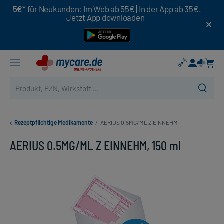
5€*
für Neukunden: Im Web ab 55€ | In der App ab 35€.
Jetzt App downloaden
Rezeptpflichtige Medikamente
/
AERIUS 0.5MG/ML Z EINNEHM
AERIUS 0.5MG/ML Z EINNEHM, 150 ml