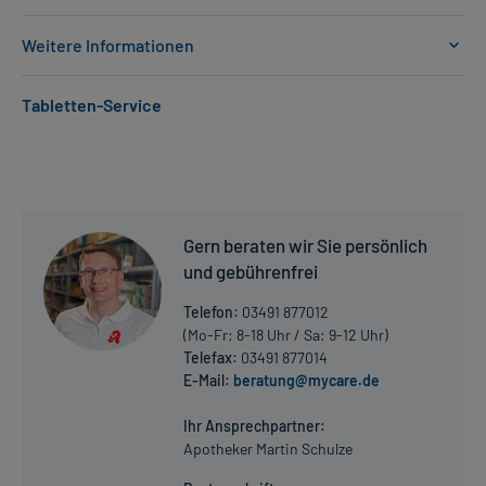
Weitere Informationen
Anwendungsgebiete:
Tabletten-Service
- Allergischer Schnupfen, z.B. Heuschnupfen
- Allergischer Schnupfen, z.B. Heuschnupfen
- Nesselausschlag
- Nesselausschlag
Dosierung und Anwendungshinweise:
Gern beraten wir Sie persönlich
Kinder von 1-5 Jahren
und gebührenfrei
2,5 ml
1-mal täglich
Telefon:
03491 877012
unabhängig von der Mahlzeit
(Mo-Fr: 8-18 Uhr / Sa: 9-12 Uhr)
Telefax:
03491 877014
Kinder von 6-11 Jahren
E-Mail:
beratung@mycare.de
Mehr anzeigen
5 ml
1-mal täglich
Ihr Ansprechpartner:
unabhängig von der Mahlzeit
Apotheker Martin Schulze