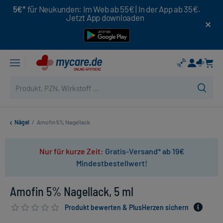
5€*
für Neukunden: Im Web ab 55€ | In der App ab 35€.
Jetzt App downloaden
Nägel
/
Amofin 5% Nagellack
Nur für kurze Zeit:
Gratis-Versand* ab 19€
Mindestbestellwert!
Amofin 5% Nagellack, 5 ml
Produkt bewerten & PlusHerzen sichern