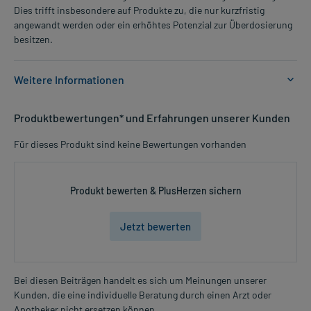
Dies trifft insbesondere auf Produkte zu, die nur kurzfristig
angewandt werden oder ein erhöhtes Potenzial zur Überdosierung
besitzen.
Weitere Informationen
Anwendungsgebiete:
Produktbewertungen* und Erfahrungen unserer Kunden
- Nagelpilz
Für dieses Produkt sind keine Bewertungen vorhanden
Dosierung und Anwendungshinweise:
Erwachsene
eine ausreichende Menge
Produkt bewerten & PlusHerzen sichern
1-mal pro Woche
unabhängig von der Tageszeit
Jetzt bewerten
Die Gesamtdosis sollte nicht ohne Rücksprache mit einem Arzt
oder Apotheker überschritten werden.
Bei diesen Beiträgen handelt es sich um Meinungen unserer
Art der Anwendung?
Kunden, die eine individuelle Beratung durch einen Arzt oder
Mehr anzeigen
Tropfen Sie das Arzneimittel auf den/die betroffenen Nagel/Nägel
Apotheker nicht ersetzen können.