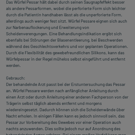
Das Würfel Pessar hält dabei durch seinen Saugnapfeffekt besser
als andere Pessarformen, wobei die perforierte Form sich leichter
durch die Patientin handhaben lässt als die unperforierte Form,
allerdings auch weniger fest sitzt. Würfel Pessare eignen sich auch
zur Narbenauflockerung und Erweiterung von
Scheidenverengungen. Eine Behandlungsindikation ergibt sich
ebenfalls bei Störungen der Blasenentleerung, bei Beschwerden
während des Geschlechtsverkehrs und vor geplanten Operationen.
Durch die Flexibilität des gewebefreundlichen Silikons, kann das
Würfelpessar in der Regel mühelos selbst eingeführt und entfernt
werden.
Gebrauch:
Der behandelnde Arzt passt bei der Erstuntersuchung das Pessar
an. Würfel Pessare werden nach anfänglicher Anleitung durch
einen Arzt oder durch Anleitung einer anderen Fachperson von der
Trägerin selbst täglich abends entfernt und morgens
wiedereingesetzt. Dadurch können sich die Scheidenwände über
Nacht erholen. In einigen Fällen kann es jedoch sinnvoll sein, das
Pessar zur Vorbereitung des Gewebes vor einer Operation auch
nachts anzuwenden. Dies sollte jedoch nur auf Anordnung des
behandelnden Arztes erfolgen. Bei einem großen Vorfall kann man