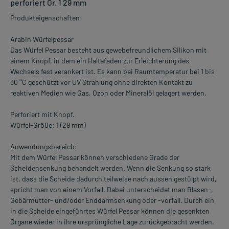
perforiert Gr. 1 29 mm
Produkteigenschaften:
Arabin Würfelpessar
Das Würfel Pessar besteht aus gewebefreundlichem Silikon mit
einem Knopf, in dem ein Haltefaden zur Erleichterung des
Wechsels fest verankert ist. Es kann bei Raumtemperatur bei 1 bis
30 °C geschützt vor UV Strahlung ohne direkten Kontakt zu
reaktiven Medien wie Gas, Ozon oder Mineralöl gelagert werden.
Perforiert mit Knopf.
Würfel-Größe: 1 (29 mm)
Anwendungsbereich:
Mit dem Würfel Pessar können verschiedene Grade der
Scheidensenkung behandelt werden. Wenn die Senkung so stark
ist, dass die Scheide dadurch teilweise nach aussen gestülpt wird,
spricht man von einem Vorfall. Dabei unterscheidet man Blasen-,
Gebärmutter- und/oder Enddarmsenkung oder -vorfall. Durch ein
in die Scheide eingeführtes Würfel Pessar können die gesenkten
Organe wieder in ihre ursprüngliche Lage zurückgebracht werden.