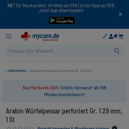
5€*
für Neukunden: Im Web ab 55€ | In der App ab 35€.
Jetzt App downloaden
Inkontinenz
/
Arabin Würfelpessar perforiert Gr. 1 29 mm
Nur für kurze Zeit:
Gratis-Versand* ab 19€
Mindestbestellwert!
Arabin Würfelpessar perforiert Gr. 1 29 mm,
1 St
Produkt bewerten & PlusHerzen sichern