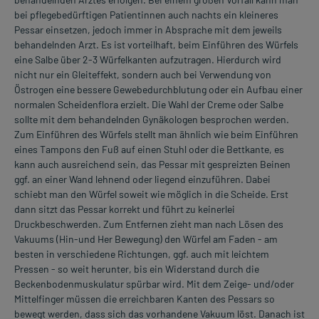
bei pflegebedürftigen Patientinnen auch nachts ein kleineres
Pessar einsetzen, jedoch immer in Absprache mit dem jeweils
behandelnden Arzt. Es ist vorteilhaft, beim Einführen des Würfels
eine Salbe über 2-3 Würfelkanten aufzutragen. Hierdurch wird
nicht nur ein Gleiteffekt, sondern auch bei Verwendung von
Östrogen eine bessere Gewebedurchblutung oder ein Aufbau einer
normalen Scheidenflora erzielt. Die Wahl der Creme oder Salbe
sollte mit dem behandelnden Gynäkologen besprochen werden.
Zum Einführen des Würfels stellt man ähnlich wie beim Einführen
eines Tampons den Fuß auf einen Stuhl oder die Bettkante, es
kann auch ausreichend sein, das Pessar mit gespreizten Beinen
ggf. an einer Wand lehnend oder liegend einzuführen. Dabei
schiebt man den Würfel soweit wie möglich in die Scheide. Erst
dann sitzt das Pessar korrekt und führt zu keinerlei
Druckbeschwerden. Zum Entfernen zieht man nach Lösen des
Vakuums (Hin-und Her Bewegung) den Würfel am Faden - am
besten in verschiedene Richtungen, ggf. auch mit leichtem
Pressen - so weit herunter, bis ein Widerstand durch die
Beckenbodenmuskulatur spürbar wird. Mit dem Zeige- und/oder
Mittelfinger müssen die erreichbaren Kanten des Pessars so
bewegt werden, dass sich das vorhandene Vakuum löst. Danach ist