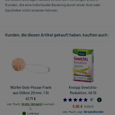
Kunden, die eine individuelle Beratung durch einen Arzt oder
Apotheker nicht ersetzen können.
Kunden, die diesen Artikel gekauft haben, kauften auch:
Würfel-Sieb-Pessar Frank
Kneipp Gewichts-
aus Silikon 29 mm, 1 St
Reduktion, 40 St
47,71 €
4.6666666666666
6
*
inkl. MwSt.
Gratis-Versand
innerhalb
in
5,95 €
6,69 €
D.
inkl. MwSt.
zzgl.
Versandkosten
Lieferbar