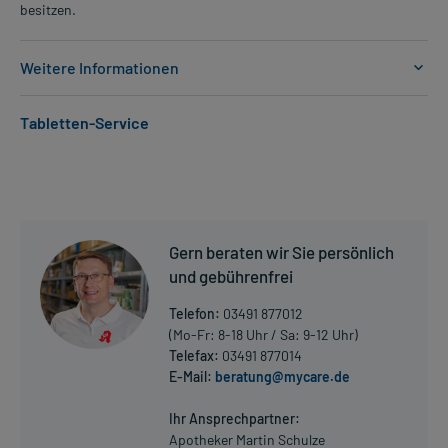
besitzen.
Weitere Informationen
Anwendungsgebiete:
Tabletten-Service
- Erhöhte Fettkonzentration im Blut (vor allem Cholesterin)
- Erhöhte Fettkonzentration im Blut (vor allem Triglyceride)
- Vorbeugung gegen Durchblutungsstörungen der Herzgefäße,
wenn bereits ein erhöhtes Risiko für eine Verengung der
Herzgefäße vorliegt
Gern beraten wir Sie persönlich
Dosierung und Anwendungshinweise:
und gebührenfrei
Kinder ab 10 Jahren
1 Tablette
Telefon:
03491 877012
1-mal täglich
(Mo-Fr: 8-18 Uhr / Sa: 9-12 Uhr)
unabhängig von der Mahlzeit
Telefax:
03491 877014
E-Mail:
beratung@mycare.de
Mehr anzeigen
Erwachsene
1 Tablette
Ihr Ansprechpartner:
1-mal täglich
Apotheker Martin Schulze