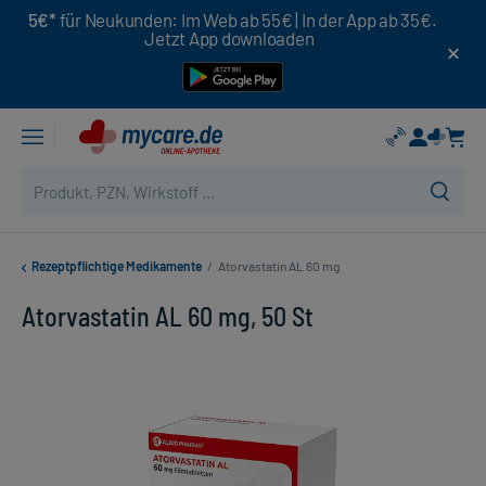
5€*
für Neukunden: Im Web ab 55€ | In der App ab 35€.
Jetzt App downloaden
Rezeptpflichtige Medikamente
/
Atorvastatin AL 60 mg
Atorvastatin AL 60 mg, 50 St