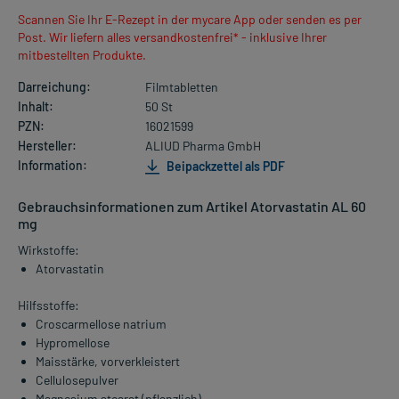
Scannen Sie Ihr E-Rezept in der mycare App oder senden es per
Post. Wir liefern alles versandkostenfrei* - inklusive Ihrer
mitbestellten Produkte.
Darreichung:
Filmtabletten
Inhalt:
50 St
PZN:
16021599
Hersteller:
ALIUD Pharma GmbH
Information:
Beipackzettel als PDF
Gebrauchsinformationen zum Artikel Atorvastatin AL 60
mg
Wirkstoffe:
Atorvastatin
Hilfsstoffe:
Croscarmellose natrium
Hypromellose
Maisstärke, vorverkleistert
Cellulosepulver
Magnesium stearat (pflanzlich)