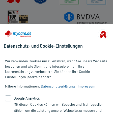
Datenschutz- und Cookie-Einstellungen
Wir verwenden Cookies um zu erfahren, wann Sie unsere Webseite
besuchen und wie Sie mit uns interagieren, um Ihre
Nutzererfahrung zu verbessern. Sie können Ihre Cookie-
Alle Preise gelten inkl. MwSt., ggf. zzgl. Versandkosten
Einstellungen jederzeit ändern.
Informationen auf dieser Website werden ausschließlich für
informative Zwecke zur Verfügung gestellt. Sie ersetzen keinesfalls
Nähere Informationen:
Datenschutzerklärung
Impressum
die Untersuchung und Behandlung durch einen Arzt. Bitte
beachten Sie, dass hierdurch weder Diagnosen gestellt noch
Google Analytics
Therapien eingeleitet werden können. | Diese Webseite benutzt
Google Analytics. Lesen Sie bitte dazu die wichtigen Hinweise in
Mit diesen Cookies können wir Besuche und Trafficquellen
unserer Datenschutzerklärung. Für den Widerruf einer Bestellung
zählen, um die Leistung unserer Webseite zu messen und