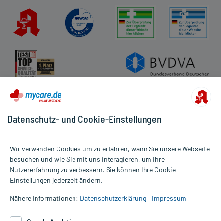
Datenschutz- und Cookie-Einstellungen
Wir verwenden Cookies um zu erfahren, wann Sie unsere Webseite
besuchen und wie Sie mit uns interagieren, um Ihre
Nutzererfahrung zu verbessern. Sie können Ihre Cookie-
Alle Preise gelten inkl. MwSt., ggf. zzgl. Versandkosten
Einstellungen jederzeit ändern.
Informationen auf dieser Website werden ausschließlich für
informative Zwecke zur Verfügung gestellt. Sie ersetzen keinesfalls
Nähere Informationen:
Datenschutzerklärung
Impressum
die Untersuchung und Behandlung durch einen Arzt. Bitte
beachten Sie, dass hierdurch weder Diagnosen gestellt noch