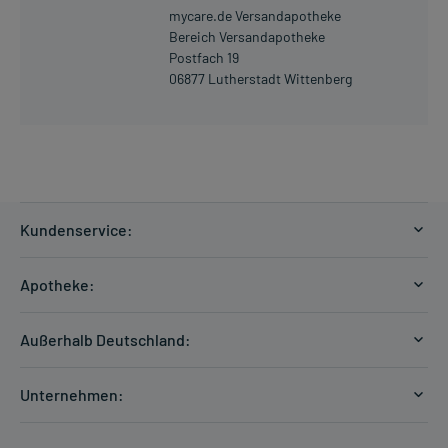
mycare.de Versandapotheke
Bereich Versandapotheke
Postfach 19
06877 Lutherstadt Wittenberg
Kundenservice:
Versandkosten
Apotheke:
Zahlungsarten
Ratgeber
Kontakt
Außerhalb Deutschland:
E-Rezept
FAQ
Versandkosten Schweiz
Papierrezept einlösen
Hilfe
Unternehmen:
Formular anfordern
mycarePlus
Experten-Team
Arzneimittel-Check