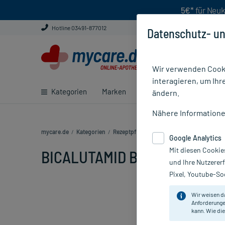
5€*
für Neuk
Hotline 03491-877012
Datenschutz- un
Wir verwenden Cooki
interagieren, um Ihr
Kategorien
Marken
Ratgeber
E-Rezept ei
ändern.
Nähere Information
mycare.de
/
Kategorien
/
Rezeptpflichtige Medikamente
/
BICALUTA
Google Analytics
Mit diesen Cookie
BICALUTAMID BIOMO 50MG, 10
und Ihre Nutzerer
Pixel, Youtube-Soc
Wir weisen d
Anforderunge
kann. Wie die