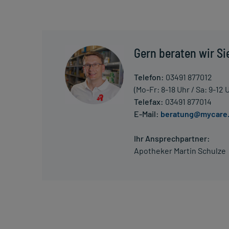
zum gleichen Zeitpunkt, unabhängig von der Mahlzei
Die Gesamtdosis sollte nicht ohne Rücksprache mit
Gern beraten wir Si
Art der Anwendung?
Nehmen Sie das Arzneimittel mit Flüssigkeit (z.B. 1 G
Telefon:
03491 877012
(Mo-Fr: 8-18 Uhr / Sa: 9-12 
Dauer der Anwendung?
Telefax:
03491 877014
Die Anwendungsdauer richtet sich nach Art der Be
E-Mail:
beratung@mycare
nur von Ihrem Arzt bestimmt.
Ihr Ansprechpartner:
Überdosierung?
Apotheker Martin Schulze
Setzen Sie sich bei dem Verdacht auf eine Überdosi
Generell gilt: Achten Sie vor allem bei Säuglingen,
Dosierung. Im Zweifelsfalle fragen Sie Ihren Arzt 
Vorsichtsmaßnahmen.