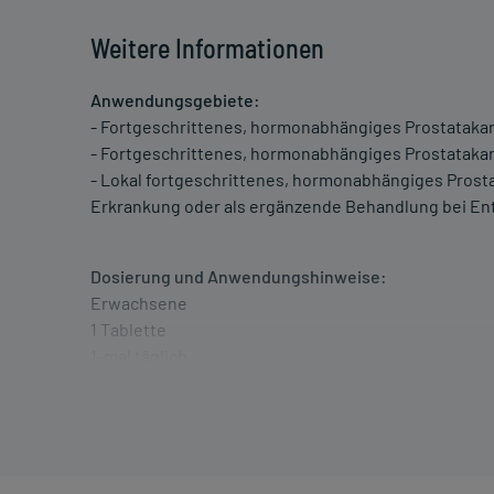
Weitere Informationen
Anwendungsgebiete:
- Fortgeschrittenes, hormonabhängiges Prostataka
- Fortgeschrittenes, hormonabhängiges Prostatak
- Lokal fortgeschrittenes, hormonabhängiges Prost
Erkrankung oder als ergänzende Behandlung bei Ent
Dosierung und Anwendungshinweise:
Erwachsene
1 Tablette
1-mal täglich
zum gleichen Zeitpunkt, unabhängig von der Mahlzei
Erwachsene
3 Tabletten
1-mal täglich