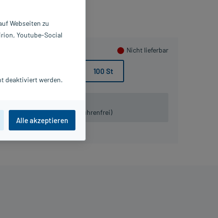
 auf Webseiten zu
irion, Youtube-Social
Nicht lieferbar
60 St
90 St
100 St
t deaktiviert werden.
 lieferbar.
iven:
Tel. 03491-8770120 (gebührenfrei)
Alle akzeptieren