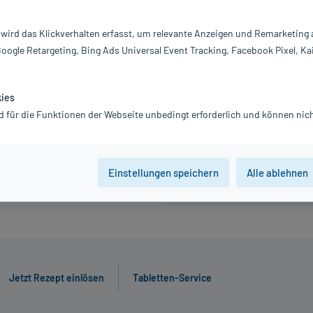
191,05 €
 wird das Klickverhalten erfasst, um relevante Anzeigen und Remarketing
inkl. MwSt.
Gratis-Versand
innerhalb D.
Google Retargeting, Bing Ads Universal Event Tracking, Facebook Pixel, Ka
kies
30 St
50 St
d für die Funktionen der Webseite unbedingt erforderlich und können nich
Der Artikel ist momentan nicht
Beratung für Produktalternat
Einstellungen speichern
Alle ablehnen
Jetzt Rezept einlösen
Tabletten-Service