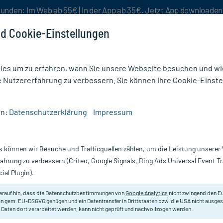
unden: Im Web ab 55€ | In der App ab 35€. Jetzt App downloade
d Cookie-Einstellungen
es um zu erfahren, wann Sie unsere Webseite besuchen und wie
e Nutzererfahrung zu verbessern. Sie können Ihre Cookie-Einste
nlösen
Rezeptur
Aktion %
en:
Datenschutzerklärung
Impressum
MID BIOMO 50MG
s können wir Besuche und Trafficquellen zählen, um die Leistung unsere
0 St
BICALUTAMID-biomo 50 mg Filmta
fahrung zu verbessern (Criteo, Google Signals, Bing Ads Universal Event 
ial Plugin).
Darreichung:
Fi
Inhalt:
10
arauf hin, dass die Datenschutzbestimmungen von
Google Analytics
nicht zwingend den E
PZN:
06
n gem. EU-DSGVO genügen und ein Datentransfer in Drittstaaten bzw. die USA nicht ausg
Hersteller:
b
 Daten dort verarbeitet werden, kann nicht geprüft und nachvollzogen werden.