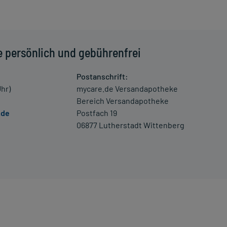
t
 einem Arzt oder Apotheker überschritten werden.
e persönlich und gebührenfrei
las Wasser) ein.
Postanschrift:
Uhr)
mycare.de Versandapotheke
Bereich Versandapotheke
schwerde und/oder Dauer der Erkrankung und wird deshalb
.de
Postfach 19
06877 Lutherstadt Wittenberg
erung umgehend mit einem Arzt in Verbindung.
 Kleinkindern und älteren Menschen auf eine gewissenhafte
oder Apotheker nach etwaigen Auswirkungen oder