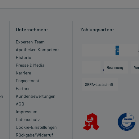
ngaben der Packungsbeilage abweichen. Da der Arzt sie
 daher nach seinen Anweisungen anwenden.
Unternehmen:
Zahlungsarten:
Experten-Team
Apotheken Kompetenz
Historie
Presse & Media
Rechnung
Vo
Karriere
Engagement
SEPA-Lastschrift
eimittel darf nicht angewendet werden.
Partner
en
Kundenbewertungen
AGB
gewendet werden.
Impressum
werden.
Datenschutz
Cookie-Einstellungen
 verordnet worden, sprechen Sie mit Ihrem Arzt oder
Rückgabe/Widerruf