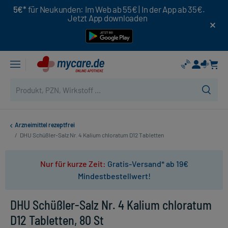
5€*
für Neukunden: Im Web ab 55€ | In der App ab 35€.
Jetzt App downloaden
Arzneimittel rezeptfrei
/
DHU Schüßler-Salz Nr. 4 Kalium chloratum D12 Tabletten
Nur für kurze Zeit:
Gratis-Versand* ab 19€
Mindestbestellwert!
DHU Schüßler-Salz Nr. 4 Kalium chloratum
D12 Tabletten, 80 St