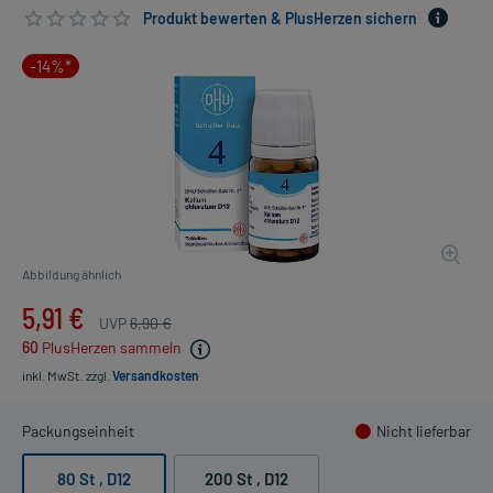
Produkt bewerten & PlusHerzen sichern
-14%*
Abbildung ähnlich
5,91 €
UVP
6,90 €
60
PlusHerzen sammeln
inkl. MwSt.
zzgl.
Versandkosten
Packungseinheit
Nicht lieferbar
80 St
, D12
200 St
, D12