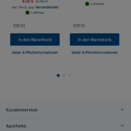
8,06 €
12,65 €
Lieferbar
inkl. MwSt.
zzgl.
Versandkosten
Lieferbar
In den Warenkorb
In den Warenkorb
Detail- & Pflichtinformationen
Detail- & Pflichtinformationen
Kundenservice:
Versandkosten
Apotheke:
Zahlungsarten