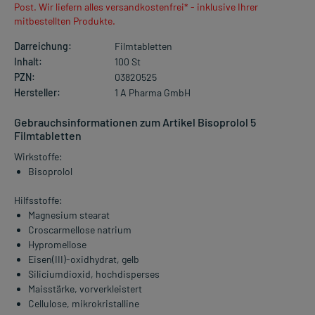
Post. Wir liefern alles versandkostenfrei* - inklusive Ihrer
mitbestellten Produkte.
Darreichung:
Filmtabletten
Inhalt:
100 St
PZN:
03820525
Hersteller:
1 A Pharma GmbH
Gebrauchsinformationen zum Artikel Bisoprolol 5
Filmtabletten
Wirkstoffe:
Bisoprolol
Hilfsstoffe:
Magnesium stearat
Croscarmellose natrium
Hypromellose
Eisen(III)-oxidhydrat, gelb
Siliciumdioxid, hochdisperses
Maisstärke, vorverkleistert
Cellulose, mikrokristalline