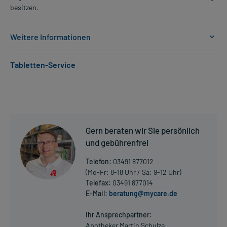
besitzen.
Weitere Informationen
Anwendungsgebiete:
Tabletten-Service
- Bluthochdruck
- Koronare Herzkrankheit (Durchblutungsstörung des
Herzmuskels)
- Herzschwäche
Dosierung und Anwendungshinweise:
Gern beraten wir Sie persönlich
Erwachsene
und gebührenfrei
1 Tablette
1-mal täglich
Telefon:
03491 877012
morgens, unabhängig von der Mahlzeit
(Mo-Fr: 8-18 Uhr / Sa: 9-12 Uhr)
Telefax:
03491 877014
Die Gesamtdosis sollte nicht ohne Rücksprache mit einem Arzt
E-Mail:
beratung@mycare.de
Mehr anzeigen
oder Apotheker überschritten werden.
Ihr Ansprechpartner:
Art der Anwendung?
Apotheker Martin Schulze