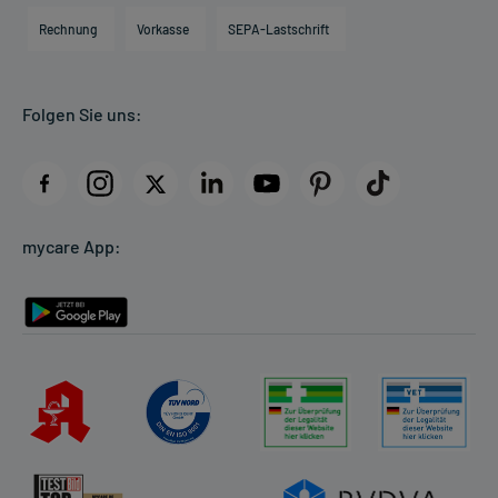
Engagement
Direktabrechnung PKV
Rechnung
Vorkasse
SEPA-Lastschrift
Partner
Apotheke vor Ort
Kundenbewertungen
Folgen Sie uns:
AGB
Impressum
Datenschutz
Cookie-Einstellungen
mycare App:
Rückgabe/Widerruf
Barrierefreiheitserklärung