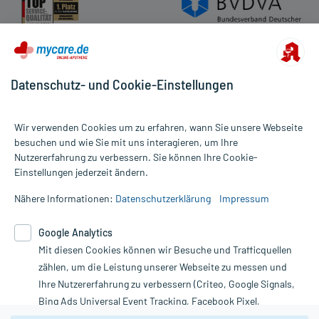
Datenschutz- und Cookie-Einstellungen
Wir verwenden Cookies um zu erfahren, wann Sie unsere Webseite
besuchen und wie Sie mit uns interagieren, um Ihre
Nutzererfahrung zu verbessern. Sie können Ihre Cookie-
Alle Preise gelten inkl. MwSt., ggf. zzgl. Versandkosten
Einstellungen jederzeit ändern.
Informationen auf dieser Website werden ausschließlich für
informative Zwecke zur Verfügung gestellt. Sie ersetzen keinesfalls
Nähere Informationen:
Datenschutzerklärung
Impressum
die Untersuchung und Behandlung durch einen Arzt. Bitte
beachten Sie, dass hierdurch weder Diagnosen gestellt noch
Google Analytics
Therapien eingeleitet werden können. | Diese Webseite benutzt
Google Analytics. Lesen Sie bitte dazu die wichtigen Hinweise in
Mit diesen Cookies können wir Besuche und Trafficquellen
unserer Datenschutzerklärung. Für den Widerruf einer Bestellung
zählen, um die Leistung unserer Webseite zu messen und
nutzen Sie das Formular:
Ihre Nutzererfahrung zu verbessern (Criteo, Google Signals,
Bing Ads Universal Event Tracking, Facebook Pixel,
Vertrag widerrufen
Youtube-Social Plugin).