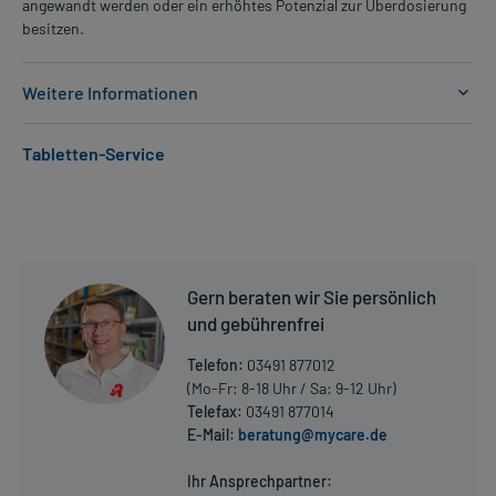
angewandt werden oder ein erhöhtes Potenzial zur Überdosierung
besitzen.
Weitere Informationen
Anwendungsgebiete:
Tabletten-Service
- Bluthochdruck
Dosierung und Anwendungshinweise:
Erwachsene
1 Tablette
1-mal täglich
Gern beraten wir Sie persönlich
unabhängig von der Mahlzeit
und gebührenfrei
Die Gesamtdosis sollte nicht ohne Rücksprache mit einem Arzt
Telefon:
03491 877012
oder Apotheker überschritten werden.
(Mo-Fr: 8-18 Uhr / Sa: 9-12 Uhr)
Telefax:
03491 877014
Art der Anwendung?
E-Mail:
beratung@mycare.de
Mehr anzeigen
Nehmen Sie das Arzneimittel mit Flüssigkeit (z.B. 1 Glas Wasser)
ein.
Ihr Ansprechpartner: