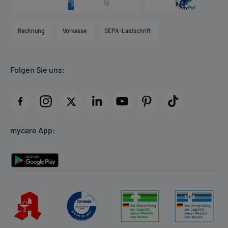
Karriere
Hilfsmittelbox
Engagement
Direktabrechnung PKV
Rechnung
Vorkasse
SEPA-Lastschrift
Partner
Apotheke vor Ort
Kundenbewertungen
Folgen Sie uns:
AGB
Impressum
Datenschutz
Cookie-Einstellungen
mycare App:
Rückgabe/Widerruf
Barrierefreiheitserklärung