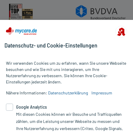
Datenschutz- und Cookie-Einstellungen
Wir verwenden Cookies um zu erfahren, wann Sie unsere Webseite
besuchen und wie Sie mit uns interagieren, um Ihre
Nutzererfahrung zu verbessern. Sie können Ihre Cookie-
Alle Preise gelten inkl. MwSt., ggf. zzgl. Versandkosten
Einstellungen jederzeit ändern.
Informationen auf dieser Website werden ausschließlich für
informative Zwecke zur Verfügung gestellt. Sie ersetzen keinesfalls
Nähere Informationen:
Datenschutzerklärung
Impressum
die Untersuchung und Behandlung durch einen Arzt. Bitte
beachten Sie, dass hierdurch weder Diagnosen gestellt noch
Google Analytics
Therapien eingeleitet werden können. | Diese Webseite benutzt
Google Analytics. Lesen Sie bitte dazu die wichtigen Hinweise in
Mit diesen Cookies können wir Besuche und Trafficquellen
unserer Datenschutzerklärung. Für den Widerruf einer Bestellung
zählen, um die Leistung unserer Webseite zu messen und
nutzen Sie das Formular:
Ihre Nutzererfahrung zu verbessern (Criteo, Google Signals,