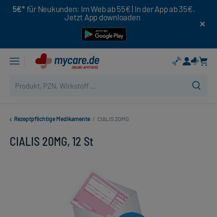
5€*
für Neukunden: Im Web ab 55€ | In der App ab 35€.
Jetzt App downloaden
Rezeptpflichtige Medikamente
/
CIALIS 20MG
CIALIS 20MG, 12 St