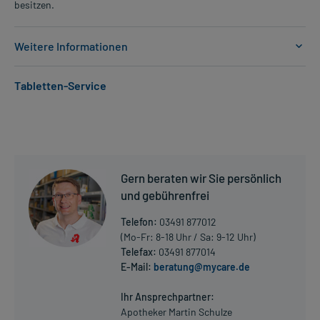
besitzen.
Weitere Informationen
Anwendungsgebiete:
Tabletten-Service
- Erektionsstörung
Dosierung und Anwendungshinweise:
Erwachsene
1 Tablette
1 Tablette
Gern beraten wir Sie persönlich
ca. 30 Minuten vor einer sexuellen Aktivität
und gebührenfrei
Die Gesamtdosis sollte nicht ohne Rücksprache mit einem Arzt
Telefon:
03491 877012
oder Apotheker überschritten werden.
(Mo-Fr: 8-18 Uhr / Sa: 9-12 Uhr)
Telefax:
03491 877014
Art der Anwendung?
E-Mail:
beratung@mycare.de
Mehr anzeigen
Nehmen Sie das Arzneimittel mit Flüssigkeit (z.B. 1 Glas Wasser)
ein.
Ihr Ansprechpartner:
Apotheker Martin Schulze