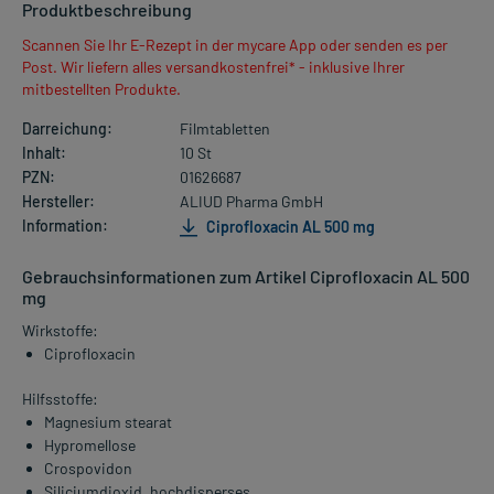
Produktbeschreibung
Scannen Sie Ihr E-Rezept in der mycare App oder senden es per
Post. Wir liefern alles versandkostenfrei* - inklusive Ihrer
mitbestellten Produkte.
Darreichung:
Filmtabletten
Inhalt:
10 St
PZN:
01626687
Hersteller:
ALIUD Pharma GmbH
Information:
Ciprofloxacin AL 500 mg
Gebrauchsinformationen zum Artikel Ciprofloxacin AL 500
mg
Wirkstoffe:
Ciprofloxacin
Hilfsstoffe:
Magnesium stearat
Hypromellose
Crospovidon
Siliciumdioxid, hochdisperses