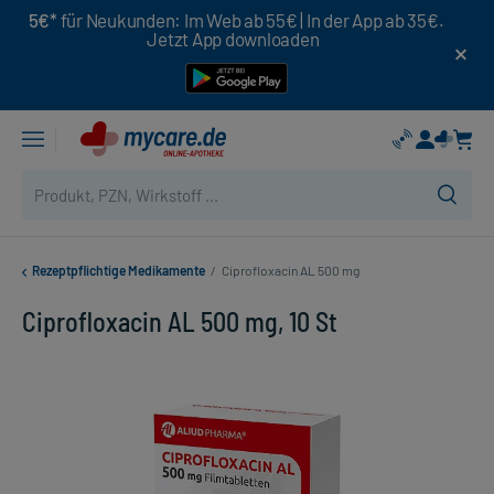
5€*
für Neukunden: Im Web ab 55€ | In der App ab 35€.
Jetzt App downloaden
Rezeptpflichtige Medikamente
/
Ciprofloxacin AL 500 mg
Ciprofloxacin AL 500 mg, 10 St