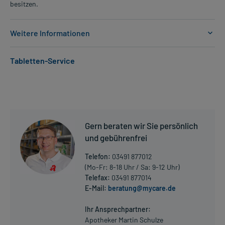
besitzen.
Weitere Informationen
Anwendungsgebiete:
Tabletten-Service
- Mukoviszidose, bei einer akuten bakteriellen Infektion
- Bakterieninfektion der Harnwege (kompliziert)
- Bakterieninfektion der Niere
- Milzbrand
- Bakterieninfektionen, wie:
- Bakterieninfektion der Harnwege, wie:
Gern beraten wir Sie persönlich
- Harnblasenentzündung
- Bakterieninfektion der Niere
und gebührenfrei
- Komplizierte Harnwegsinfektion
Telefon:
03491 877012
- Bakterieninfektionen des Becken- und Bauchraumes
(Mo-Fr: 8-18 Uhr / Sa: 9-12 Uhr)
- Bakterieninfektion der Niere
Telefax:
03491 877014
- Bakterieninfektionen der Geschlechtsorgane, wie:
E-Mail:
beratung@mycare.de
- Bakterieninfektionen des Becken- und Bauchraumes
Mehr anzeigen
- Gebärmutterhalsentzündung
Ihr Ansprechpartner:
- Bakterieninfektionen der Geschlechtsorgane, wie:
Apotheker Martin Schulze
- Prostataentzündung, vor allem, wenn sie chronisch ist