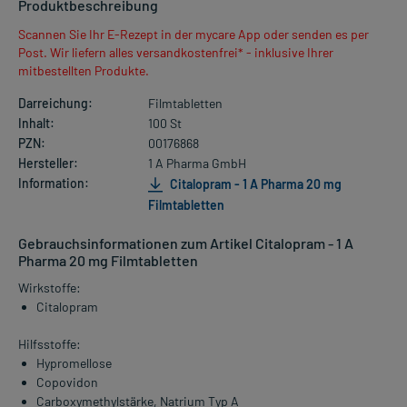
Produktbeschreibung
Scannen Sie Ihr E-Rezept in der mycare App oder senden es per
Post. Wir liefern alles versandkostenfrei* - inklusive Ihrer
mitbestellten Produkte.
Darreichung:
Filmtabletten
Inhalt:
100 St
PZN:
00176868
Hersteller:
1 A Pharma GmbH
Information:
Citalopram - 1 A Pharma 20 mg
Filmtabletten
Gebrauchsinformationen zum Artikel Citalopram - 1 A
Pharma 20 mg Filmtabletten
Wirkstoffe:
Citalopram
Hilfsstoffe:
Hypromellose
Copovidon
Carboxymethylstärke, Natrium Typ A