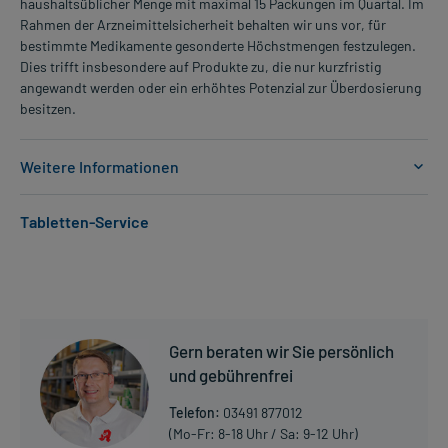
haushaltsüblicher Menge mit maximal 15 Packungen im Quartal. Im
Rahmen der Arzneimittelsicherheit behalten wir uns vor, für
bestimmte Medikamente gesonderte Höchstmengen festzulegen.
Dies trifft insbesondere auf Produkte zu, die nur kurzfristig
angewandt werden oder ein erhöhtes Potenzial zur Überdosierung
besitzen.
Weitere Informationen
Anwendungsgebiete:
Tabletten-Service
- Depression, stark ausgeprägt
- Panikzustände
Dosierung und Anwendungshinweise:
Erwachsene
1 Tablette
Gern beraten wir Sie persönlich
1-mal täglich
und gebührenfrei
morgens oder abends, unabhängig von der Mahlzeit
Telefon:
03491 877012
Patienten ab 65 Jahren
(Mo-Fr: 8-18 Uhr / Sa: 9-12 Uhr)