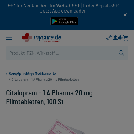
5€*
für Neukunden: Im Web ab 55€ | In der App ab 35€.
Jetzt App downloaden
Rezeptpflichtige Medikamente
/
Citalopram - 1 A Pharma 20 mg Filmtabletten
Citalopram - 1 A Pharma 20 mg
Filmtabletten, 100 St