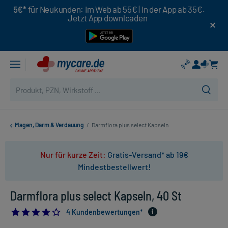
5€*
für Neukunden: Im Web ab 55€ | In der App ab 35€.
Jetzt App downloaden
Magen, Darm & Verdauung
/
Darmflora plus select Kapseln
Nur für kurze Zeit:
Gratis-Versand* ab 19€
Mindestbestellwert!
Darmflora plus select Kapseln, 40 St
3.75
4 Kundenbewertungen*