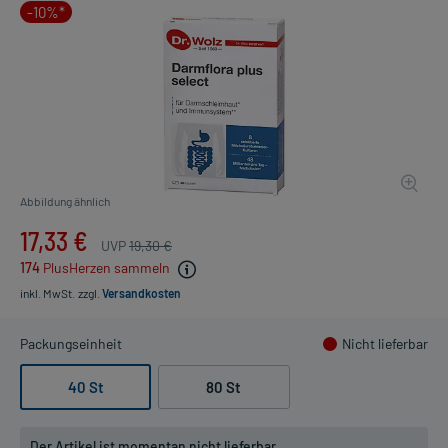
-10%*
Abbildung ähnlich
17,33 €
UVP
19,30 €
174
PlusHerzen sammeln
inkl. MwSt.
zzgl.
Versandkosten
Packungseinheit
Nicht lieferbar
40 St
80 St
Der Artikel ist momentan nicht lieferbar.