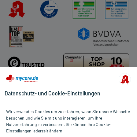
AGB
Impressum
Datenschutz
Cookie-Einstellungen
Rückgabe/Widerruf
Barrierefreiheitserklärung
Datenschutz- und Cookie-Einstellungen
Für die Produkte der Kategorie Magen, Darm & Verdauung wurden
3367 Bewertungen mit durchschnittlich 4,8 von 5 Sternen
Wir verwenden Cookies um zu erfahren, wann Sie unsere Webseite
abgegeben.
besuchen und wie Sie mit uns interagieren, um Ihre
Nutzererfahrung zu verbessern. Sie können Ihre Cookie-
Alle Preise gelten inkl. MwSt., ggf. zzgl. Versandkosten
Einstellungen jederzeit ändern.
Informationen auf dieser Website werden ausschließlich für