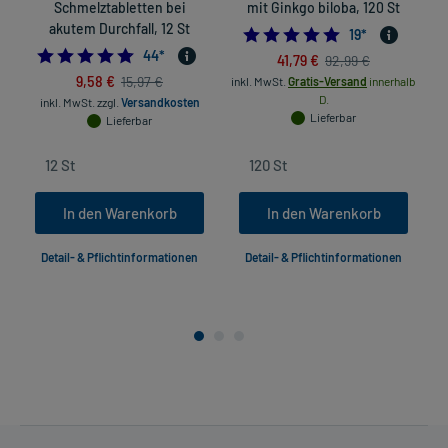
Schmelztabletten bei
mit Ginkgo biloba, 120 St
akutem Durchfall, 12 St
4.7894736842105
19
*
in
4.7272727272727275
44
*
41,79 €
92,99 €
9,58 €
15,97 €
inkl. MwSt.
Gratis-Versand
innerhalb
D.
inkl. MwSt.
zzgl.
Versandkosten
Lieferbar
Lieferbar
In den Warenkorb
In den Warenkorb
Detail- & Pflichtinformationen
Detail- & Pflichtinformationen