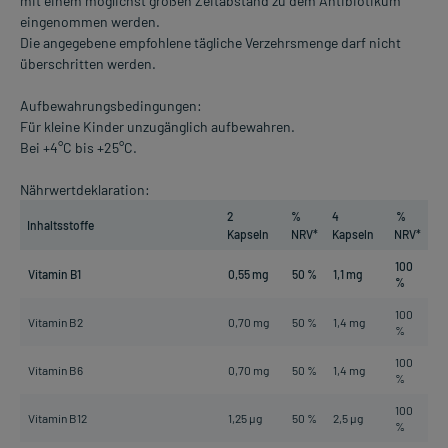
mit einem möglichst großen Zeitabstand zu dem Antibiotikum
eingenommen werden.
Die angegebene empfohlene tägliche Verzehrsmenge darf nicht
überschritten werden.
Aufbewahrungsbedingungen:
Für kleine Kinder unzugänglich aufbewahren.
Bei +4°C bis +25°C.
Nährwertdeklaration:
2
%
4
%
Inhaltsstoffe
Kapseln
NRV*
Kapseln
NRV*
100
Vitamin B1
0,55 mg
50 %
1,1 mg
%
100
Vitamin B2
0,70 mg
50 %
1,4 mg
%
100
Vitamin B6
0,70 mg
50 %
1,4 mg
%
100
Vitamin B12
1,25 µg
50 %
2,5 µg
%