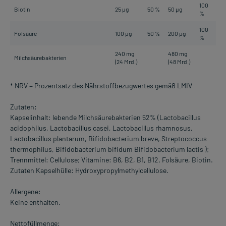
100
Biotin
25 µg
50 %
50 µg
%
100
Folsäure
100 µg
50 %
200 µg
%
240 mg
480 mg
Milchsäurebakterien
(24 Mrd.)
(48 Mrd.)
* NRV = Prozentsatz des Nährstoffbezugwertes gemäß LMIV
Zutaten:
Kapselinhalt: lebende Milchsäurebakterien 52% (Lactobacillus
acidophilus, Lactobacillus casei, Lactobacillus rhamnosus,
Lactobacillus plantarum, Bifidobacterium breve, Streptococcus
thermophilus, Bifidobacterium bifidum Bifidobacterium lactis );
Trennmittel: Cellulose; Vitamine: B6, B2, B1, B12, Folsäure, Biotin.
Zutaten Kapselhülle: Hydroxypropylmethylcellulose.
Allergene:
Keine enthalten.
Nettofüllmenge: