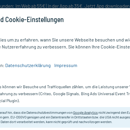
unden: Im Web ab 55€ | In der App ab 35€. Jetzt App downloade
d Cookie-Einstellungen
es um zu erfahren, wann Sie unsere Webseite besuchen und wie
e Nutzererfahrung zu verbessern. Sie können Ihre Cookie-Einste
nlösen
Rezeptur
Aktion %
en:
Datenschutzerklärung
Impressum
IROX STADA360MG FTA
s können wir Besuche und Trafficquellen zählen, um die Leistung unsere
A, 300 St
DEFERASIROX STADA 360 mg Filmt
fahrung zu verbessern (Criteo, Google Signals, Bing Ads Universal Event 
ial Plugin).
Darreichung:
Fi
Inhalt:
30
arauf hin, dass die Datenschutzbestimmungen von
Google Analytics
nicht zwingend den E
PZN:
17
n gem. EU-DSGVO genügen und ein Datentransfer in Drittstaaten bzw. die USA nicht ausg
Hersteller:
S
 Daten dort verarbeitet werden, kann nicht geprüft und nachvollzogen werden.