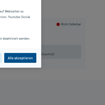
 auf Webseiten zu
irion, Youtube-Social
Nicht lieferbar
t deaktiviert werden.
 lieferbar.
iven:
Tel. 03491-8770120 (gebührenfrei)
Alle akzeptieren