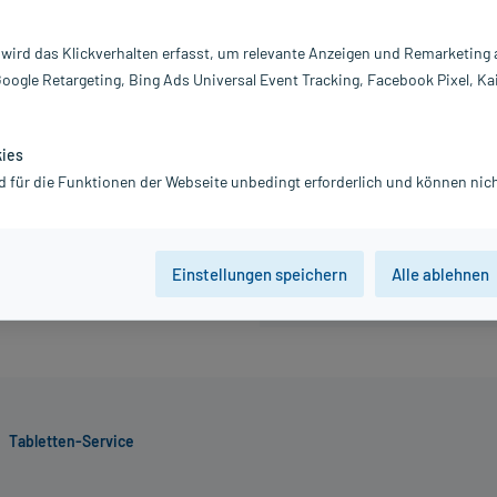
372,37 €
 wird das Klickverhalten erfasst, um relevante Anzeigen und Remarketing
inkl. MwSt.
Gratis-Versand
innerhalb D.
Google Retargeting, Bing Ads Universal Event Tracking, Facebook Pixel, Ka
kies
90 St
300 St
d für die Funktionen der Webseite unbedingt erforderlich und können nich
Der Artikel ist momentan nicht
Beratung für Produktalternat
Einstellungen speichern
Alle ablehnen
Tabletten-Service