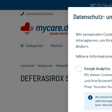
5€*
für Neuk
Hotline 03491-877012
Datenschutz- un
Wir verwenden Cooki
interagieren, um Ihr
Kategorien
Marken
Ratgeber
E-Rezept ei
ändern.
Nähere Information
mycare.de
/
Kategorien
/
Rezeptpflichtige Medikamente
/
DEFERAS
Google Analytics
Mit diesen Cookie
DEFERASIROX STADA360MG FT
und Ihre Nutzerer
Pixel, Youtube-Soc
Wir weisen d
Anforderunge
kann. Wie die