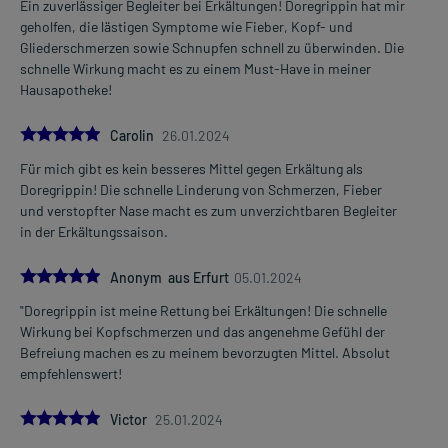
Ein zuverlässiger Begleiter bei Erkältungen! Doregrippin hat mir
geholfen, die lästigen Symptome wie Fieber, Kopf- und
Überdosierung?
Gliederschmerzen sowie Schnupfen schnell zu überwinden. Die
Da sich das Arzneimittel aus verschiedenen Wirkstoffen
schnelle Wirkung macht es zu einem Must-Have in meiner
zusammensetzt, kann es zu einer Vielzahl von
Hausapotheke!
Überdosierungserscheinungen kommen, unter anderem zu
Erbrechen, Schwindel und Sehstörungen. Am 2. Tag kann es zu
5.0
Carolin
26.01.2024
einer fortschreitenden Leberschädigung und am 3. Tag zum
Leberkoma kommen. Setzen Sie sich bei dem Verdacht auf eine
Für mich gibt es kein besseres Mittel gegen Erkältung als
Überdosierung umgehend mit einem Arzt in Verbindung.
Doregrippin! Die schnelle Linderung von Schmerzen, Fieber
und verstopfter Nase macht es zum unverzichtbaren Begleiter
Einnahme vergessen?
in der Erkältungssaison.
Setzen Sie die Einnahme zum nächsten vorgeschriebenen
Zeitpunkt ganz normal (also nicht mit der doppelten Menge) fort.
5.0
Anonym aus Erfurt
05.01.2024
"Doregrippin ist meine Rettung bei Erkältungen! Die schnelle
Generell gilt: Achten Sie vor allem bei Säuglingen, Kleinkindern und
Wirkung bei Kopfschmerzen und das angenehme Gefühl der
älteren Menschen auf eine gewissenhafte Dosierung. Im
Befreiung machen es zu meinem bevorzugten Mittel. Absolut
Zweifelsfalle fragen Sie Ihren Arzt oder Apotheker nach etwaigen
empfehlenswert!
Auswirkungen oder Vorsichtsmaßnahmen.
5.0
Eine vom Arzt verordnete Dosierung kann von den Angaben der
Victor
25.01.2024
Packungsbeilage abweichen. Da der Arzt sie individuell abstimmt,