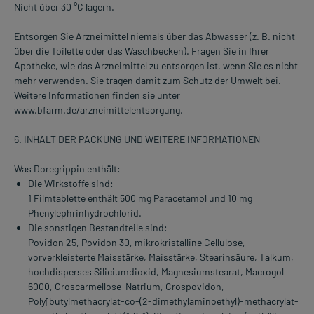
Nicht über 30 °C lagern.
Entsorgen Sie Arzneimittel niemals über das Abwasser (z. B. nicht
über die Toilette oder das Waschbecken). Fragen Sie in Ihrer
Apotheke, wie das Arzneimittel zu entsorgen ist, wenn Sie es nicht
mehr verwenden. Sie tragen damit zum Schutz der Umwelt bei.
Weitere Informationen finden sie unter
www.bfarm.de/arzneimittelentsorgung.
6. INHALT DER PACKUNG UND WEITERE INFORMATIONEN
Was Doregrippin enthält:
Die Wirkstoffe sind:
1 Filmtablette enthält 500 mg Paracetamol und 10 mg
Phenylephrinhydrochlorid.
Die sonstigen Bestandteile sind:
Povidon 25, Povidon 30, mikrokristalline Cellulose,
vorverkleisterte Maisstärke, Maisstärke, Stearinsäure, Talkum,
hochdisperses Siliciumdioxid, Magnesiumstearat, Macrogol
6000, Croscarmellose-Natrium, Crospovidon,
Poly[butylmethacrylat-co-(2-dimethylaminoethyl)-methacrylat-