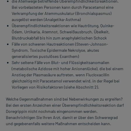
die Atemwege betreffende Überempfindlichkeitsreaktionen.
Bei vorbelasteten Personen kann durch Paracetamol eine
Verkrampfung der Atemmuskulatur (Bronchialspasmus)
ausgelöst werden (Analgetika-Asthma)
Überempfindlichkeitsreaktionen wie Hautrötung, Quinke-
Ödem, Urtikaria, Atemnot, Schweißausbruch, Übelkeit,
Blutdruckabfall bis hin zum anaphylaktischen Schock
Fälle von schweren Hautreaktionen (Steven-Johnson-
Syndrom, Toxische Epidermale Nekrolyse, akutes
generalisiertes pustulöses Exanthem)
Sehr seltene Fälle von Blut- und Flüssigkeitsanomalien
(metabolische Azidose mit hoher Anionenlücke), die bei einem
Anstieg der Plasmasäure auftreten, wenn Flucloxacillin
gleichzeitig mit Paracetamol verwendet wird, in der Regel bei
Vorliegen von Risikofaktoren (siehe Abschnitt 2).
Welche Gegenmaßnahmen sind bei Nebenwirkungen zu ergreifen?
Bei den ersten Anzeichen einer Überempfindlichkeitsreaktion darf
Doregrippin nicht nochmals eingenommen werden.
Benachrichtigen Sie Ihren Arzt, damit er über den Schweregrad
und gegebenenfalls weitere Maßnahmen entscheiden kann.