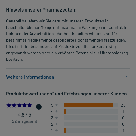
Hinweis unserer Pharmazeuten:
Generell beliefern wir Sie gern mit unseren Produkten in
haushaltsüblicher Menge mit maximal 15 Packungen im Quartal. Im
Rahmen der Arzneimittelsicherheit behalten wir uns vor, für
bestimmte Medikamente gesonderte Höchstmengen festzulegen.
Dies trifft insbesondere auf Produkte zu, die nur kurzfristig
angewandt werden oder ein erhöhtes Potenzial zur Überdosierung
besitzen.
Weitere Informationen
Anwendungsgebiete:
Produktbewertungen* und Erfahrungen unserer Kunden
- Erkältung und grippaler Infekt, mit:
- Schnupfen
4.7727272727272725
5
20
- Kopfschmerzen
4
1
- Gliederschmerzen
4,8 / 5
3
0
- Fieber
22 insgesamt
2
0
1
1