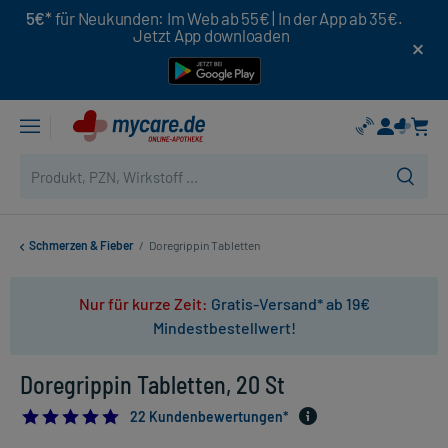
5€*
für Neukunden: Im Web ab 55€ | In der App ab 35€.
Jetzt App downloaden
Schmerzen & Fieber
/
Doregrippin Tabletten
Nur für kurze Zeit:
Gratis-Versand* ab 19€
Mindestbestellwert!
Doregrippin Tabletten, 20 St
4.7727272727272725
22 Kundenbewertungen*