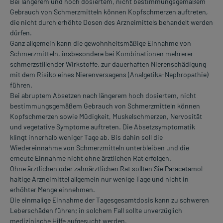
Bei längerem und hoch dosiertem, nicht bestimmungsgemäßem
Gebrauch von Schmerzmitteln können Kopfschmerzen auftreten,
die nicht durch erhöhte Dosen des Arzneimittels behandelt werden
dürfen.
Ganz allgemein kann die gewohnheitsmäßige Einnahme von
Schmerzmitteln, insbesondere bei Kombinationen mehrerer
schmerzstillender Wirkstoffe, zur dauerhaften Nierenschädigung
mit dem Risiko eines Nierenversagens (Analgetika-Nephropathie)
führen.
Bei abruptem Absetzen nach längerem hoch dosiertem, nicht
bestimmungsgemäßem Gebrauch von Schmerzmitteln können
Kopfschmerzen sowie Müdigkeit, Muskelschmerzen, Nervosität
und vegetative Symptome auftreten. Die Absetzsymptomatik
klingt innerhalb weniger Tage ab. Bis dahin soll die
Wiedereinnahme von Schmerzmitteln unterbleiben und die
erneute Einnahme nicht ohne ärztlichen Rat erfolgen.
Ohne ärztlichen oder zahnärztlichen Rat sollten Sie Paracetamol-
haltige Arzneimittel allgemein nur wenige Tage und nicht in
erhöhter Menge einnehmen.
Die einmalige Einnahme der Tagesgesamtdosis kann zu schweren
Leberschäden führen; in solchem Fall sollte unverzüglich
medizinische Hilfe aufgesucht werden.