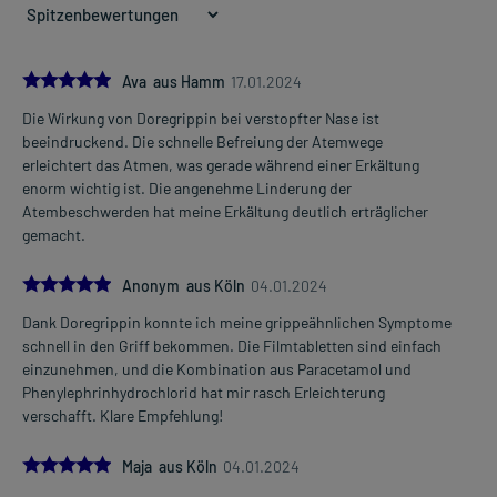
Dosierung und Anwendungshinweise:
Kinder von 11-14 Jahren
1 Tablette
1-3-mal täglich
5.0
Ava aus Hamm
17.01.2024
unabhängig von der Mahlzeit
Die Wirkung von Doregrippin bei verstopfter Nase ist
Mehr anzeigen
beeindruckend. Die schnelle Befreiung der Atemwege
Jugendliche ab 14 Jahren und Erwachsene
erleichtert das Atmen, was gerade während einer Erkältung
1-2 Tabletten
enorm wichtig ist. Die angenehme Linderung der
1-3-mal täglich
Atembeschwerden hat meine Erkältung deutlich erträglicher
unabhängig von der Mahlzeit
gemacht.
Die Gesamtdosis sollte nicht ohne Rücksprache mit einem Arzt
5.0
oder Apotheker überschritten werden.
Anonym aus Köln
04.01.2024
Dank Doregrippin konnte ich meine grippeähnlichen Symptome
Art der Anwendung?
schnell in den Griff bekommen. Die Filmtabletten sind einfach
Nehmen Sie das Arzneimittel mit Flüssigkeit (z.B. 1 Glas Wasser)
einzunehmen, und die Kombination aus Paracetamol und
ein.
Phenylephrinhydrochlorid hat mir rasch Erleichterung
verschafft. Klare Empfehlung!
Dauer der Anwendung?
Ohne ärztlichen Rat sollten Sie das Arzneimittel nur kurzzeitig
5.0
Maja aus Köln
04.01.2024
anwenden. Bei länger anhaltenden oder regelmäßig
wiederkehrenden Beschwerden sollten Sie Ihren Arzt aufsuchen.