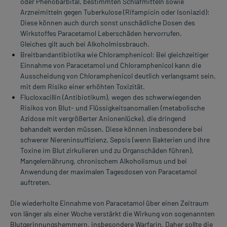
oder Phenobarbital, bestimmten Schlafmitteln sowie
Arzneimitteln gegen Tuberkulose (Rifampicin oder Isoniazid):
Diese können auch durch sonst unschädliche Dosen des
Wirkstoffes Paracetamol Leberschäden hervorrufen.
Gleiches gilt auch bei Alkoholmissbrauch.
Breitbandantibiotika wie Chloramphenicol: Bei gleichzeitiger
Einnahme von Paracetamol und Chloramphenicol kann die
Ausscheidung von Chloramphenicol deutlich verlangsamt sein,
mit dem Risiko einer erhöhten Toxizität.
Flucloxacillin (Antibiotikum), wegen des schwerwiegenden
Risikos von Blut- und Flüssigkeitsanomalien (metabolische
Azidose mit vergrößerter Anionenlücke), die dringend
behandelt werden müssen. Diese können insbesondere bei
schwerer Niereninsuffizienz, Sepsis (wenn Bakterien und ihre
Toxine im Blut zirkulieren und zu Organschäden führen),
Mangelernährung, chronischem Alkoholismus und bei
Anwendung der maximalen Tagesdosen von Paracetamol
auftreten.
Die wiederholte Einnahme von Paracetamol über einen Zeitraum
von länger als einer Woche verstärkt die Wirkung von sogenannten
Blutgerinnungshemmern, insbesondere Warfarin. Daher sollte die