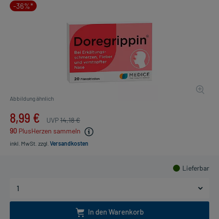
-36%*
Abbildung ähnlich
8,99 €
UVP
14,18 €
90
PlusHerzen sammeln
inkl. MwSt.
zzgl.
Versandkosten
Lieferbar
In den Warenkorb