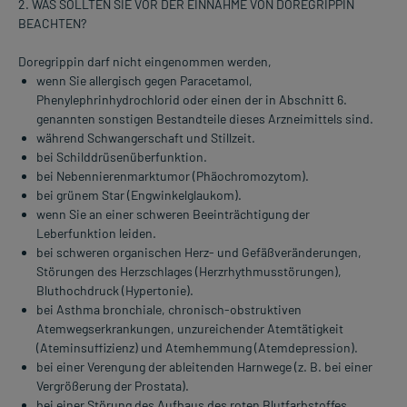
2. WAS SOLLTEN SIE VOR DER EINNAHME VON DOREGRIPPIN
BEACHTEN?
Doregrippin darf nicht eingenommen werden,
wenn Sie allergisch gegen Paracetamol,
Phenylephrinhydrochlorid oder einen der in Abschnitt 6.
genannten sonstigen Bestandteile dieses Arzneimittels sind.
während Schwangerschaft und Stillzeit.
bei Schilddrüsenüberfunktion.
bei Nebennierenmarktumor (Phäochromozytom).
bei grünem Star (Engwinkelglaukom).
wenn Sie an einer schweren Beeinträchtigung der
Leberfunktion leiden.
bei schweren organischen Herz- und Gefäßveränderungen,
Störungen des Herzschlages (Herzrhythmusstörungen),
Bluthochdruck (Hypertonie).
bei Asthma bronchiale, chronisch-obstruktiven
Atemwegserkrankungen, unzureichender Atemtätigkeit
(Ateminsuffizienz) und Atemhemmung (Atemdepression).
bei einer Verengung der ableitenden Harnwege (z. B. bei einer
Vergrößerung der Prostata).
bei einer Störung des Aufbaus des roten Blutfarbstoffes