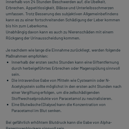
innerhalb von 24 Stunden Beschwerden auf, die Übelkeit,
Erbrechen, Appetitlosigkeit, Blässe und Unterleibsschmerzen
umfassen. Trotz Besserung des subjektiven Allgemeinbefindens
kann es zu einer fortschreitenden Schädigung der Leber kommen
bis hin zum Leberkoma.
Unabhängig davon kann es auch zu Nierenschäden mit einem
Rückgang der Urinausscheidung kommen.
Je nachdem wie lange die Einnahme zurückliegt, werden folgende
Maßnahmen empfohlen:
Innerhalb der ersten sechs Stunden kann eine Giftentfernung
durch herbeigeführtes Erbrechen oder Magenspülung sinnvoll
sein.
Die intravenöse Gabe von Mitteln wie Cysteamin oder N-
Acetylcystein sollte möglichst in den ersten acht Stunden nach
einer Vergiftung erfolgen, um die zellschädigenden
Stoffwechselprodukte von Paracetamol zu neutralisieren.
Eine Blutwäsche (Dialyse) kann die Konzentration von
Paracetamol im Blut senken.
Bei gefährlich erhöhtem Blutdruck kann die Gabe von Alpha-
Rezeptorenblockern sinnvoll sein.