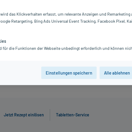
26,48 €
 wird das Klickverhalten erfasst, um relevante Anzeigen und Remarketing
inkl. MwSt.
Gratis-Versand
innerhalb D.
Google Retargeting, Bing Ads Universal Event Tracking, Facebook Pixel, Ka
kies
20 St
50 St
d für die Funktionen der Webseite unbedingt erforderlich und können nich
Jetzt R
Einstellungen speichern
Alle ablehnen
Jetzt Rezept einlösen
Tabletten-Service