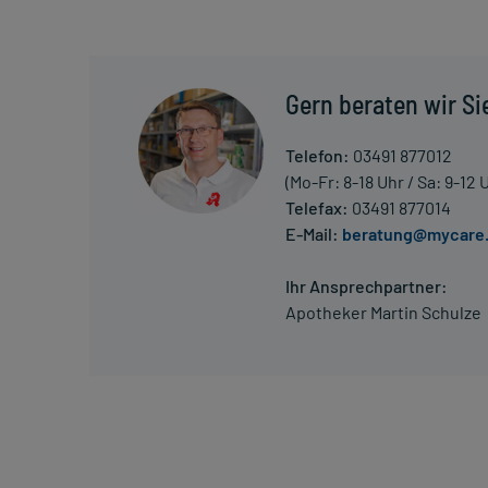
Die Anwendungsdauer richtet sich nach Art der Be
nur von Ihrem Arzt bestimmt.
Überdosierung?
Gern beraten wir Si
Es kann zu einer Vielzahl von Überdosierungsersc
mit kurzzeitiger Bewusstlosigkeit. Setzen Sie sich
Telefon:
03491 877012
einem Arzt in Verbindung.
(Mo-Fr: 8-18 Uhr / Sa: 9-12 
Telefax:
03491 877014
Generell gilt: Achten Sie vor allem bei Säuglingen,
E-Mail:
beratung@mycare
Dosierung. Im Zweifelsfalle fragen Sie Ihren Arzt 
Vorsichtsmaßnahmen.
Ihr Ansprechpartner:
Apotheker Martin Schulze
Eine vom Arzt verordnete Dosierung kann von den A
individuell abstimmt, sollten Sie das Arzneimittel
Gegenanzeigen:
Was spricht gegen eine Anwendung?