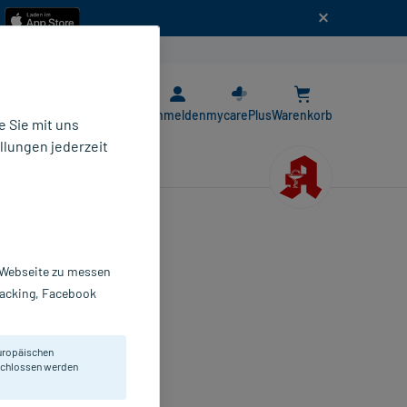
n
E-Rezept App
Anmelden
mycarePlus
Warenkorb
 Sie mit uns
llungen jederzeit
r Webseite zu messen
Tracking, Facebook
bletten
0 St
uropäischen
171724
eschlossen werden
atiopharm GmbH