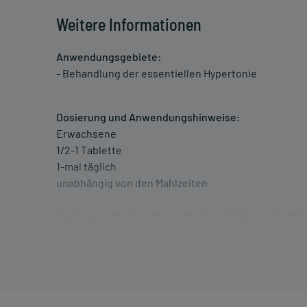
Weitere Informationen
Anwendungsgebiete:
- Behandlung der essentiellen Hypertonie
Dosierung und Anwendungshinweise:
Erwachsene
1/2-1 Tablette
1-mal täglich
unabhängig von den Mahlzeiten
Die Gesamtdosis sollte nicht ohne Rücksprache mit
Art der Anwendung?
Nehmen Sie das Arzneimittel mit Flüssigkeit (z.B. 1 G
Dauer der Anwendung?