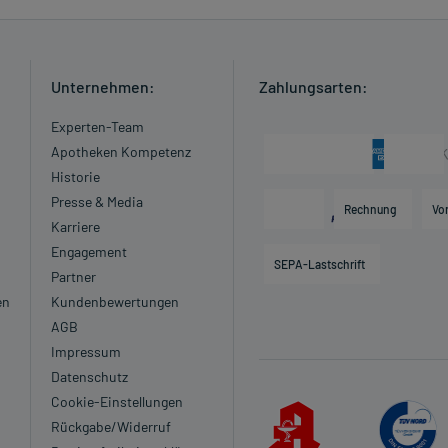
grund niedrigen Blutdrucks)
nfekt
Unternehmen:
Zahlungsarten:
Experten-Team
Apotheken Kompetenz
Historie
eimittel darf nicht angewendet werden.
Presse & Media
Rechnung
Vo
Karriere
Es spielen verschiedene Überlegungen eine Rolle, ob und
Engagement
SEPA-Lastschrift
wendet werden kann.
Partner
werden.
en
Kundenbewertungen
AGB
 verordnet worden, sprechen Sie mit Ihrem Arzt oder
Impressum
in, als das Risiko, das die Anwendung bei einer
Datenschutz
Cookie-Einstellungen
Rückgabe/Widerruf