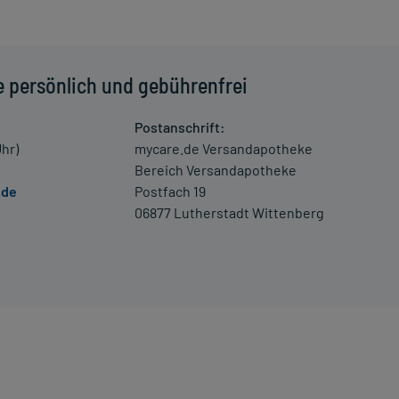
schwerde und/oder Dauer der Erkrankung und wird deshalb
e persönlich und gebührenfrei
heinungen kommen, unter anderem zu niedrigem Blutdruck
 bei dem Verdacht auf eine Überdosierung umgehend mit
Postanschrift:
Uhr)
mycare.de Versandapotheke
Bereich Versandapotheke
 Kleinkindern und älteren Menschen auf eine gewissenhafte
.de
Postfach 19
oder Apotheker nach etwaigen Auswirkungen oder
06877 Lutherstadt Wittenberg
ngaben der Packungsbeilage abweichen. Da der Arzt sie
 daher nach seinen Anweisungen anwenden.