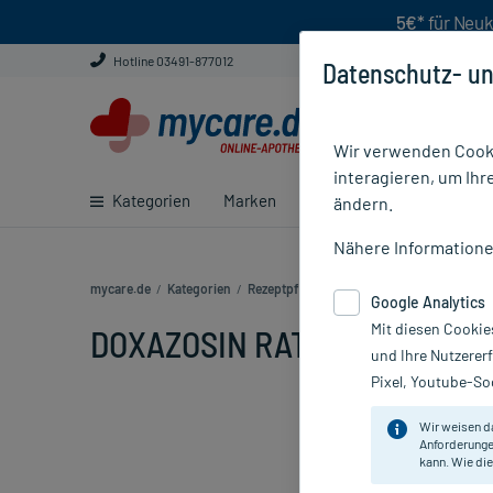
5€*
für Neuk
Hotline 03491-877012
Datenschutz- un
Wir verwenden Cooki
interagieren, um Ihr
Kategorien
Marken
Ratgeber
E-Rezept ei
ändern.
Nähere Information
mycare.de
/
Kategorien
/
Rezeptpflichtige Medikamente
/
DOXAZOSI
Google Analytics
Mit diesen Cookie
DOXAZOSIN RATIOPH 4MG TAB,
und Ihre Nutzerer
Pixel, Youtube-Soc
Wir weisen d
Anforderunge
kann. Wie die