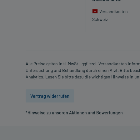
Nebenwirkungen:
Welche unerwünschten Wirkungen können auftrete
Versandkosten
Schweiz
- Atemwegsinfektionen
- Harnwegsinfektionen
- Benommenheit
- Kopfschmerzen
- Schläfrigkeit
- Schwindel
Alle Preise gelten inkl. MwSt., ggf. zzgl. Versandkosten Info
Untersuchung und Behandlung durch einen Arzt. Bitte beach
- Teilnahmslosigkeit (Apathie)
Analytics. Lesen Sie bitte dazu die wichtigen Hinweise in u
- Erregtheit
- Störung der Nah- und Ferneinstellung des Auges 
- Herzklopfen
Vertrag widerrufen
- Pulsbeschleunigung
- Niederiger Blutdruck
*Hinweise zu unseren Aktionen und Bewertungen
- Wassereinlagerungen (Ödeme)
- Bronchitis
- Husten
- Anfälle von Atmenot