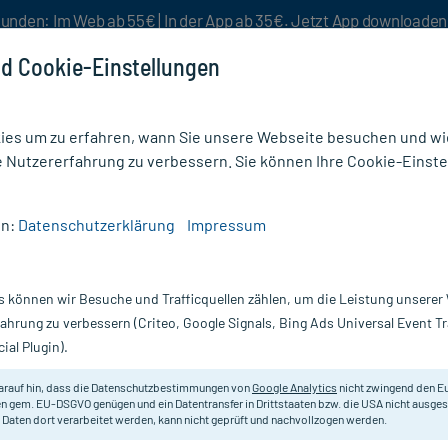
unden: Im Web ab 55€ | In der App ab 35€. Jetzt App downloade
d Cookie-Einstellungen
es um zu erfahren, wann Sie unsere Webseite besuchen und wie
e Nutzererfahrung zu verbessern. Sie können Ihre Cookie-Einste
nlösen
Rezeptur
Aktion %
en:
Datenschutzerklärung
Impressum
N RATIOPH 4MG TAB
s können wir Besuche und Trafficquellen zählen, um die Leistung unsere
 100 St
DOXAZOSIN ratiopharm 4 mg Tabl.
fahrung zu verbessern (Criteo, Google Signals, Bing Ads Universal Event 
ial Plugin).
Darreichung:
Ta
Inhalt:
10
arauf hin, dass die Datenschutzbestimmungen von
Google Analytics
nicht zwingend den E
PZN:
00
n gem. EU-DSGVO genügen und ein Datentransfer in Drittstaaten bzw. die USA nicht ausg
Hersteller:
r
 Daten dort verarbeitet werden, kann nicht geprüft und nachvollzogen werden.