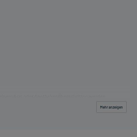
 einem Arzt oder Apotheker überschritten werden.
Mehr anzeigen
las Wasser) ein.