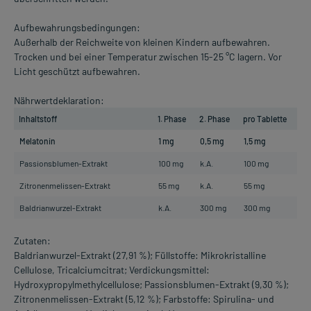
Aufbewahrungsbedingungen:
Außerhalb der Reichweite von kleinen Kindern aufbewahren.
Trocken und bei einer Temperatur zwischen 15-25 °C lagern. Vor
Licht geschützt aufbewahren.
Nährwertdeklaration:
Inhaltstoff
1. Phase
2. Phase
pro Tablette
Melatonin
1 mg
0,5 mg
1,5 mg
Passionsblumen-Extrakt
100 mg
k.A.
100 mg
Zitronenmelissen-Extrakt
55 mg
k.A.
55 mg
Baldrianwurzel-Extrakt
k.A.
300 mg
300 mg
Zutaten:
Baldrianwurzel-Extrakt (27,91 %); Füllstoffe: Mikrokristalline
Cellulose, Tricalciumcitrat; Verdickungsmittel:
Hydroxypropylmethylcellulose; Passionsblumen-Extrakt (9,30 %);
Zitronenmelissen-Extrakt (5,12 %); Farbstoffe: Spirulina- und