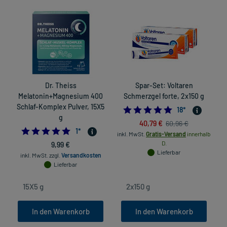
Dr. Theiss
Spar-Set: Voltaren
Melatonin+Magnesium 400
Schmerzgel forte, 2x150 g
Schlaf-Komplex Pulver, 15X5
5.0
18
*
g
40,79 €
60,96 €
5.0
1
*
inkl. MwSt.
Gratis-Versand
innerhalb
9,99 €
D.
Lieferbar
inkl. MwSt.
zzgl.
Versandkosten
Lieferbar
In den Warenkorb
In den Warenkorb