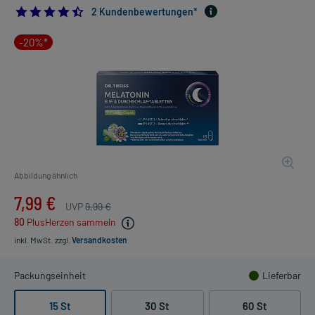
4.5
2 Kundenbewertungen*
-20%*
Abbildung ähnlich
7,99 €
UVP
9,99 €
80
PlusHerzen sammeln
inkl. MwSt.
zzgl.
Versandkosten
Packungseinheit
Lieferbar
15 St
30 St
60 St