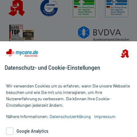
Datenschutz- und Cookie-Einstellungen
Wir verwenden Cookies um zu erfahren, wann Sie unsere Webseite
besuchen und wie Sie mit uns interagieren, um Ihre
Nutzererfahrung zu verbessern. Sie können Ihre Cookie-
Alle Preise gelten inkl. MwSt., ggf. zzgl. Versandkosten
Einstellungen jederzeit ändern.
Informationen auf dieser Website werden ausschließlich für
informative Zwecke zur Verfügung gestellt. Sie ersetzen keinesfalls
Nähere Informationen:
Datenschutzerklärung
Impressum
die Untersuchung und Behandlung durch einen Arzt. Bitte
beachten Sie, dass hierdurch weder Diagnosen gestellt noch
Google Analytics
Therapien eingeleitet werden können. | Diese Webseite benutzt