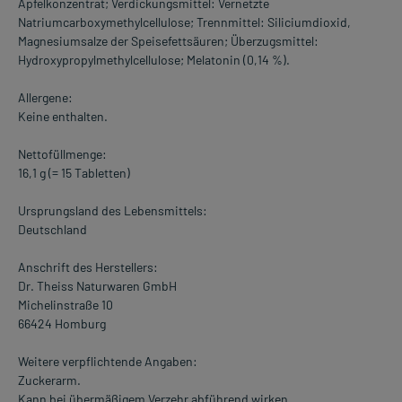
Apfelkonzentrat; Verdickungsmittel: Vernetzte
Natriumcarboxymethylcellulose; Trennmittel: Siliciumdioxid,
Magnesiumsalze der Speisefettsäuren; Überzugsmittel:
Hydroxypropylmethylcellulose; Melatonin (0,14 %).
Allergene:
Keine enthalten.
Nettofüllmenge:
16,1 g (= 15 Tabletten)
Ursprungsland des Lebensmittels:
Deutschland
Anschrift des Herstellers:
Dr. Theiss Naturwaren GmbH
Michelinstraße 10
66424 Homburg
Weitere verpflichtende Angaben:
Zuckerarm.
Kann bei übermäßigem Verzehr abführend wirken.