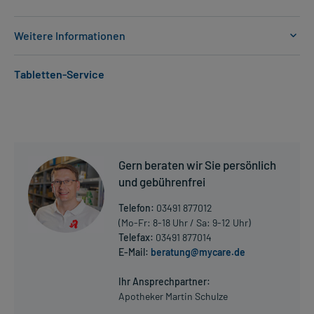
Weitere Informationen
Anwendungsgebiete:
Tabletten-Service
- Blutkrebs mit weißen Blutzellen (akute lymphatische Leukämie)
- Krebs des Lymphsystems (Hodgkin-Lymphom)
- Krebs des Lymphsystems (Non-Hodgkin-Lymphom)
- Blutkrebs mit weißen Blutzellen (chronisch lymphatische
Leukämie)
- Krebs des Lymphsystems (Multiples Myelom)
Gern beraten wir Sie persönlich
- Brustkrebs (Mammakarzinom)
- Brustkrebs (Mammakarzinom) mit Metastasen
und gebührenfrei
- Fortgeschrittener Eierstockkrebs (Ovarialkarzinom)
Telefon:
03491 877012
- Lungenkrebs (Lungenkarzinom, kleinzellig)
(Mo-Fr: 8-18 Uhr / Sa: 9-12 Uhr)
- Knochenkrebs im Kindes- und Jugendalter (Ewing-Sarkom)
Telefax:
03491 877014
- Nervenkrebs im Kindesalter (Neuroblastom)
E-Mail:
beratung@mycare.de
- Weichteilkrebs im Kindesalter (Rhabdomyosarkom)
Mehr anzeigen
- Knochenkrebs (Osteosarkom)
Ihr Ansprechpartner:
- Vorbereitung zur Stammzelltransplantation, bei:
Apotheker Martin Schulze
- Schwere Blutarmut mit Verminderung aller Blutzellen
(aplastische Anämie)