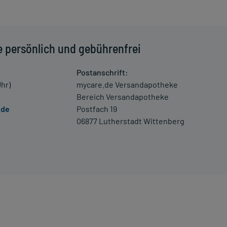
heinungen kommen, unter anderem zu Blutungen aus Haut,
 und des Urogenitaltraktes sowie zu Blutdruckabfall.
erung umgehend mit einem Arzt in Verbindung.
e persönlich und gebührenfrei
 Kleinkindern und älteren Menschen auf eine gewissenhafte
oder Apotheker nach etwaigen Auswirkungen oder
Postanschrift:
Uhr)
mycare.de Versandapotheke
Bereich Versandapotheke
ngaben der Packungsbeilage abweichen. Da der Arzt sie
.de
Postfach 19
 daher nach seinen Anweisungen anwenden.
06877 Lutherstadt Wittenberg
tionen am Zentralnervensystem, an den Augen oder an den