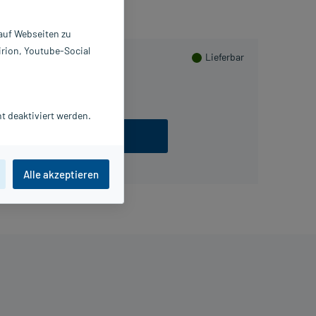
 auf Webseiten zu
irion, Youtube-Social
Lieferbar
20 St
20 St
t deaktiviert werden.
ezept einlösen
Alle akzeptieren