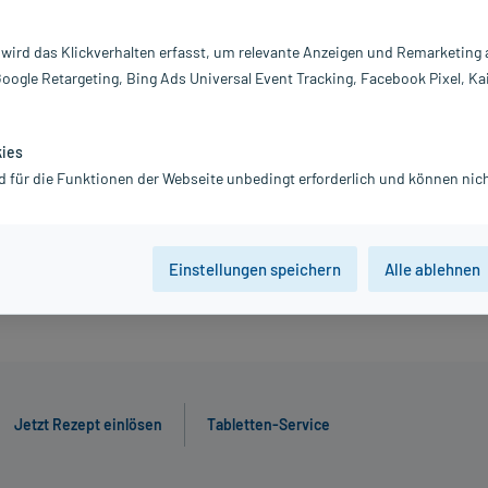
inkl. MwSt.
Gratis-Versand
innerhalb D.
 wird das Klickverhalten erfasst, um relevante Anzeigen und Remarketing
Google Retargeting, Bing Ads Universal Event Tracking, Facebook Pixel, Ka
10 St
10 St
kies
d für die Funktionen der Webseite unbedingt erforderlich und können nich
Jetzt R
Einstellungen speichern
Alle ablehnen
Jetzt Rezept einlösen
Tabletten-Service