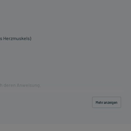
es Herzmuskels)
ch deren Anweisung.
Mehr anzeigen
schwerde und/oder Dauer der Erkrankung und wird deshalb