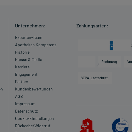
l oder anderen Blutungen im Schädel-, Hirnbereich
Unternehmen:
Zahlungsarten:
Experten-Team
Apotheken Kompetenz
Historie
lutplättchen)
Presse & Media
Rechnung
Vo
ungen im inneren Augenbereich
Karriere
Engagement
SEPA-Lastschrift
Partner
eimittel darf nicht angewendet werden.
en
Kundenbewertungen
AGB
Impressum
Es spielen verschiedene Überlegungen eine Rolle, ob und
Datenschutz
wendet werden kann.
Cookie-Einstellungen
heker. Er wird Ihre besondere Ausgangslage prüfen und Sie
Rückgabe/Widerruf
len weitermachen können.