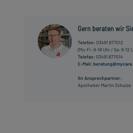
Es kann zu einer Vielzahl von Überdosierungsersc
Schleimhäuten und Wunden, des Magen-Darm-Traktes
Setzen Sie sich bei dem Verdacht auf eine Überdosi
Gern beraten wir Si
Generell gilt: Achten Sie vor allem bei Säuglingen,
Dosierung. Im Zweifelsfalle fragen Sie Ihren Arzt 
Telefon:
03491 877012
Vorsichtsmaßnahmen.
(Mo-Fr: 8-18 Uhr / Sa: 9-12 
Telefax:
03491 877014
Eine vom Arzt verordnete Dosierung kann von den A
E-Mail:
beratung@mycare
individuell abstimmt, sollten Sie das Arzneimittel
Ihr Ansprechpartner:
Apotheker Martin Schulze
Gegenanzeigen:
Was spricht gegen eine Anwendung?
- Überempfindlichkeit gegen die Inhaltsstoffe
- Kürzlich zurückliegende Verletzungen oder Opera
Ohren
- Kürzlich zurückliegende relevante Blutungen