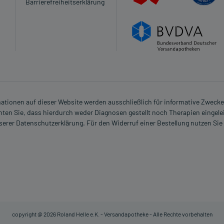
Barrierefreiheitserklärung
 verordnet worden, sprechen Sie mit Ihrem Arzt oder
in, als das Risiko, das die Anwendung bei einer
n?
rmationen auf dieser Website werden ausschließlich für informative Zwecke z
ten Sie, dass hierdurch weder Diagnosen gestellt noch Therapien eingele
nserer Datenschutzerklärung. Für den Widerruf einer Bestellung nutzen Sie
ättchen)
ichstelle
copyright @ 2026 Roland Helle e.K. - Versandapotheke - Alle Rechte vorbehalten