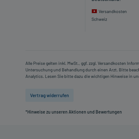
Versandkosten
Ist Ihnen das Arzneimittel trotz einer Gegenanzeige
Schweiz
Apotheker. Der therapeutische Nutzen kann höher se
Gegenanzeige in sich birgt.
Nebenwirkungen:
Welche unerwünschten Wirkungen können auftrete
Alle Preise gelten inkl. MwSt., ggf. zzgl. Versandkosten Info
Untersuchung und Behandlung durch einen Arzt. Bitte beach
- Blutungen
Analytics. Lesen Sie bitte dazu die wichtigen Hinweise in u
- Thrombozytose (Vermehrung der Anzahl der Blutpl
- Erhöhung der Leberenzymwerte
- Allergische Reaktionen
Vertrag widerrufen
- Kopfschmerzen
- Nesselsucht
*Hinweise zu unseren Aktionen und Bewertungen
- Juckreiz
- Hautrötung
- Gewebeeinblutungen in die Unterhaut an der Einst
- Schmerzen an der Einstichstelle