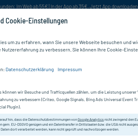
unden: Im Web ab 55€ | In der App ab 35€. Jetzt App downloade
d Cookie-Einstellungen
es um zu erfahren, wann Sie unsere Webseite besuchen und wie
e Nutzererfahrung zu verbessern. Sie können Ihre Cookie-Einste
nlösen
Rezeptur
Aktion %
en:
Datenschutzerklärung
Impressum
RIN LEDRAXEN 20MG
s können wir Besuche und Trafficquellen zählen, um die Leistung unsere
, 20 St
ENOXAPARIN Ledraxen 2.000 I.E. 
fahrung zu verbessern (Criteo, Google Signals, Bing Ads Universal Event 
ial Plugin).
Inhalt:
20
PZN:
1
arauf hin, dass die Datenschutzbestimmungen von
Google Analytics
nicht zwingend den E
Hersteller:
V
n gem. EU-DSGVO genügen und ein Datentransfer in Drittstaaten bzw. die USA nicht ausg
 Daten dort verarbeitet werden, kann nicht geprüft und nachvollzogen werden.
42,34 €