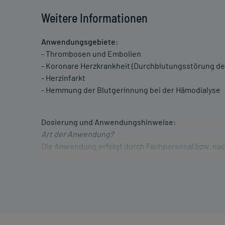
Weitere Informationen
Anwendungsgebiete:
- Thrombosen und Embolien
- Koronare Herzkrankheit (Durchblutungsstörung d
- Herzinfarkt
- Hemmung der Blutgerinnung bei der Hämodialyse
Dosierung und Anwendungshinweise:
Art der Anwendung?
Die Anwendung erfolgt durch Fachpersonal bzw. na
Dauer der Anwendung?
Die Anwendungsdauer richtet sich nach Art der Be
nur von Ihrem Arzt bestimmt.
Überdosierung?