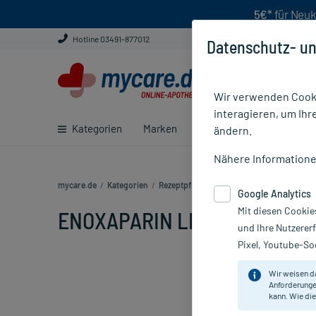
5€*
für Neuk
Hotline 03491-877012
Datenschutz- un
Wir verwenden Cooki
interagieren, um Ihr
Kategorien
Marken
Ratgeber
E-Rezept ei
ändern.
Nähere Information
mycare.de
/
Kategorien
/
Rezeptpflichtige Medikamente
/
ENOXAPA
Google Analytics
Mit diesen Cookie
ENOXAPARIN LEDRAXEN 20MG
und Ihre Nutzerer
Pixel, Youtube-Soc
Wir weisen d
Anforderunge
kann. Wie die