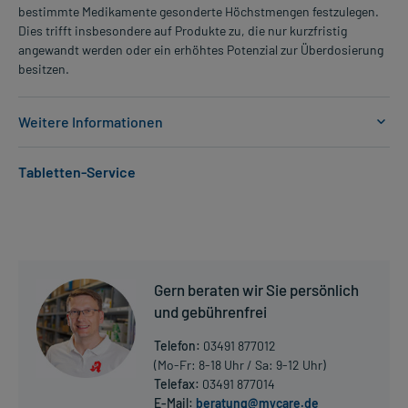
bestimmte Medikamente gesonderte Höchstmengen festzulegen.
Dies trifft insbesondere auf Produkte zu, die nur kurzfristig
angewandt werden oder ein erhöhtes Potenzial zur Überdosierung
besitzen.
Weitere Informationen
Anwendungsgebiete:
Tabletten-Service
- Rheumatische Erkrankungen, wie:, wie:
- Rheumatische Erkrankungen, wie:
- Chronische Gelenkentzündungen, wie:, wie:
- Chronische Gelenkentzündungen, wie:
- Chronische Polyarthritis
- Entzündlich-rheumatische Wirbelsäulenleiden, wie:, wie:
Gern beraten wir Sie persönlich
- Entzündlich-rheumatische Wirbelsäulenleiden, wie:
- Morbus Bechterew (Spondylitis ankylosans)
und gebührenfrei
- Arthrose (sowohl der Gelenke der Extremitäten als auch die der
Telefon:
03491 877012
Wirbelsäule) (sowohl der Gelenke der Extremitäten als auch die der
(Mo-Fr: 8-18 Uhr / Sa: 9-12 Uhr)
Wirbelsäule)
Telefax:
03491 877014
- Arthrose (sowohl der Gelenke der Extremitäten als auch die der
E-Mail:
beratung@mycare.de
Wirbelsäule)