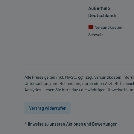
Setzen Sie die Einnahme zum nächsten vorgeschrieb
Außerhalb
Menge) fort.
Deutschland:
Generell gilt: Achten Sie vor allem bei Säuglingen,
Versandkosten
Dosierung. Im Zweifelsfalle fragen Sie Ihren Arzt 
Schweiz
Vorsichtsmaßnahmen.
Eine vom Arzt verordnete Dosierung kann von den A
individuell abstimmt, sollten Sie das Arzneimittel
Alle Preise gelten inkl. MwSt., ggf. zzgl. Versandkosten Info
Gegenanzeigen:
Untersuchung und Behandlung durch einen Arzt. Bitte beach
Was spricht gegen eine Anwendung?
Analytics. Lesen Sie bitte dazu die wichtigen Hinweise in u
Immer:
- Überempfindlichkeit gegen die Inhaltsstoffe
Vertrag widerrufen
- Geschwüre im Verdauungstrakt, die akut Beschw
- Blutungen im Magen-Darm-Trakt
*Hinweise zu unseren Aktionen und Bewertungen