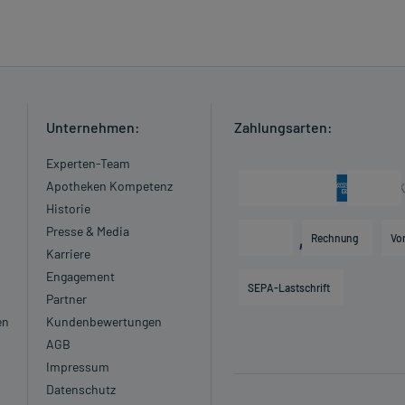
 einem Arzt oder Apotheker überschritten werden.
Unternehmen:
Zahlungsarten:
Experten-Team
las Wasser) ein.
Apotheken Kompetenz
Historie
Presse & Media
schwerde und/oder Dauer der Erkrankung und wird deshalb
Rechnung
Vo
Karriere
das Arzneimittel nicht länger als 8 Tage und bei Schmerzen
Engagement
ndet werden.
SEPA-Lastschrift
Partner
en
Kundenbewertungen
AGB
nnt. Im Zweifelsfall wenden Sie sich an Ihren Arzt.
Impressum
Datenschutz