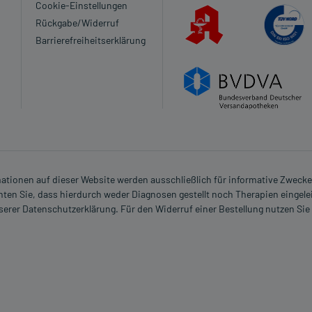
enen Zeitpunkt ganz normal (also nicht mit der doppelten
Cookie-Einstellungen
Rückgabe/Widerruf
Barrierefreiheitserklärung
 Kleinkindern und älteren Menschen auf eine gewissenhafte
oder Apotheker nach etwaigen Auswirkungen oder
ngaben der Packungsbeilage abweichen. Da der Arzt sie
 daher nach seinen Anweisungen anwenden.
rmationen auf dieser Website werden ausschließlich für informative Zwecke z
ten Sie, dass hierdurch weder Diagnosen gestellt noch Therapien eingele
nserer Datenschutzerklärung. Für den Widerruf einer Bestellung nutzen Sie
erden machen