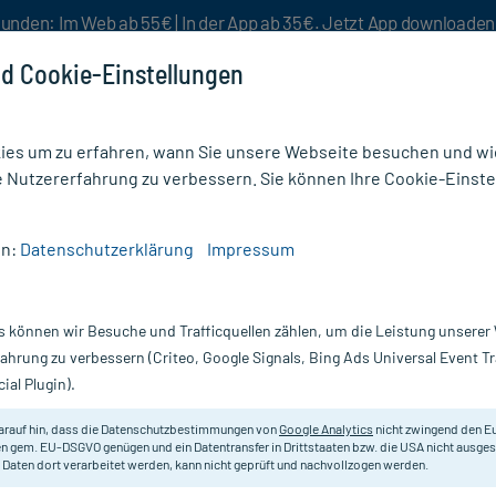
unden: Im Web ab 55€ | In der App ab 35€. Jetzt App downloade
d Cookie-Einstellungen
es um zu erfahren, wann Sie unsere Webseite besuchen und wie
e Nutzererfahrung zu verbessern. Sie können Ihre Cookie-Einste
nlösen
Rezeptur
Aktion %
en:
Datenschutzerklärung
Impressum
b Micro Labs 30 mg Filmtabletten
s können wir Besuche und Trafficquellen zählen, um die Leistung unsere
Filmtabletten, 98
Scannen Sie Ihr E-Rezept in der myc
fahrung zu verbessern (Criteo, Google Signals, Bing Ads Universal Event 
versandkostenfrei* - inklusive Ihre
ial Plugin).
Darreichung:
Fi
arauf hin, dass die Datenschutzbestimmungen von
Google Analytics
nicht zwingend den E
Inhalt:
98
n gem. EU-DSGVO genügen und ein Datentransfer in Drittstaaten bzw. die USA nicht ausg
PZN:
12
 Daten dort verarbeitet werden, kann nicht geprüft und nachvollzogen werden.
Hersteller:
M