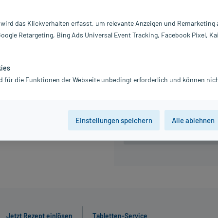
Information:
 wird das Klickverhalten erfasst, um relevante Anzeigen und Remarketing
34,18 €
Google Retargeting, Bing Ads Universal Event Tracking, Facebook Pixel, Ka
inkl. MwSt.
Gratis-Versand
innerhalb D.
kies
d für die Funktionen der Webseite unbedingt erforderlich und können nich
7 St
10 St
Einstellungen speichern
Alle ablehnen
Der Artikel ist momentan nicht
Beratung für Produktalternat
Jetzt Rezept einlösen
Tabletten-Service