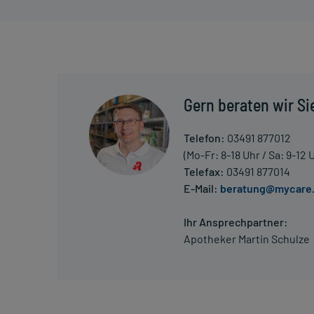
- Schmerzen nach Zahnoperation
Dosierung und Anwendungshinweise:
Jugendliche ab 16 Jahren und Erwachsene
1 Tablette
1-mal täglich
Gern beraten wir Si
unabhängig von der Mahlzeit
Telefon:
03491 877012
Jugendliche ab 16 Jahren und Erwachsene
(Mo-Fr: 8-18 Uhr / Sa: 9-12 
2 Tabletten
Telefax:
03491 877014
1-mal täglich
E-Mail:
beratung@mycare
unabhängig von der Mahlzeit
Ihr Ansprechpartner:
Jugendliche ab 16 Jahren und Erwachsene
Apotheker Martin Schulze
4 Tabletten
1-mal täglich
unabhängig von der Mahlzeit