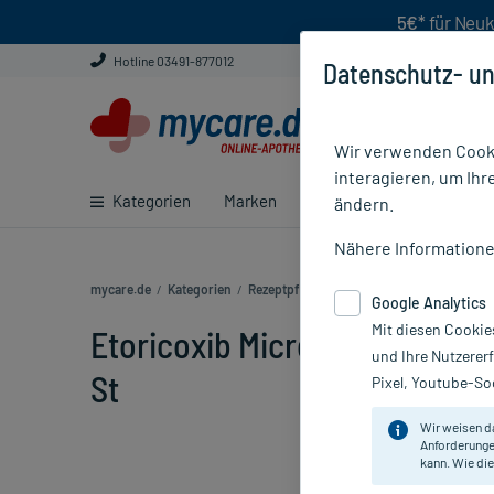
5€*
für Neuk
Hotline 03491-877012
Datenschutz- un
Wir verwenden Cooki
interagieren, um Ihr
Kategorien
Marken
Ratgeber
E-Rezept ei
ändern.
Nähere Information
mycare.de
/
Kategorien
/
Rezeptpflichtige Medikamente
/
Etoricoxi
Google Analytics
Mit diesen Cookie
Etoricoxib Micro Labs 30 mg 
und Ihre Nutzerer
St
Pixel, Youtube-Soc
Wir weisen d
Anforderunge
kann. Wie die