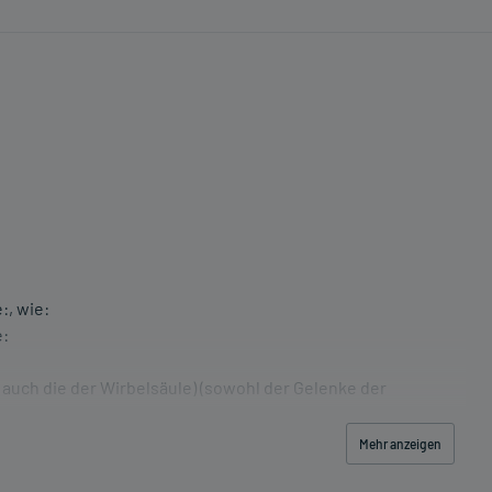
:, wie:
e:
 auch die der Wirbelsäule) (sowohl der Gelenke der
 auch die der Wirbelsäule)
Mehr anzeigen