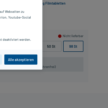
Etoricoxib Micro Labs 30 mg Filmtabletten
 auf Webseiten zu
irion, Youtube-Social
Nicht lieferbar
t deaktiviert werden.
20 St
28 St
50 St
98 St
Alle akzeptieren
 lieferbar.
iven:
Tel. 03491-8770120 (gebührenfrei)