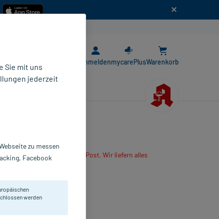
n
E-Rezept App
Anmelden
mycarePlus
Warenkorb
 Sie mit uns
llungen jederzeit
r Webseite zu messen
are App oder senden es per Post. Wir liefern alles
Tracking, Facebook
r mitbestellten Produkte.
lmtabletten
uropäischen
 St
eschlossen werden
637777
icro Labs GmbH