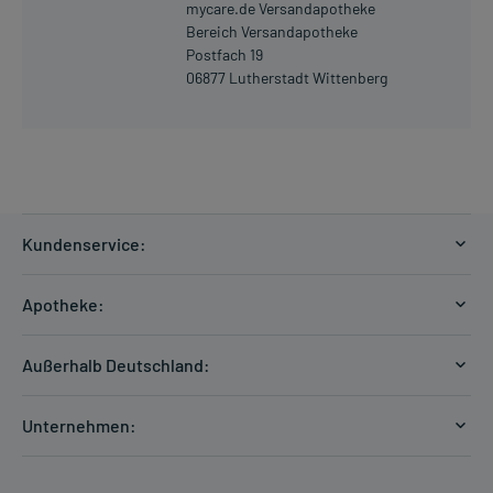
mycare.de Versandapotheke
Bereich Versandapotheke
Postfach 19
06877 Lutherstadt Wittenberg
Kundenservice:
Versandkosten
Apotheke:
Zahlungsarten
Ratgeber
Kontakt
Außerhalb Deutschland:
E-Rezept
FAQ
Versandkosten Schweiz
Papierrezept einlösen
Hilfe
Unternehmen:
Formular anfordern
mycarePlus
Experten-Team
Arzneimittel-Check
Direktbestellung