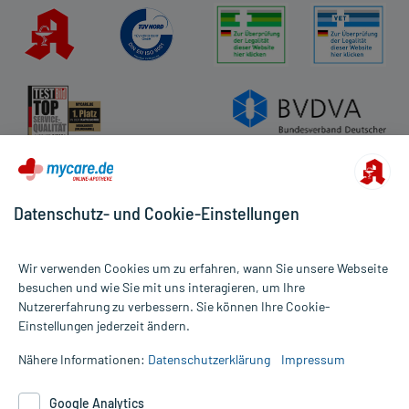
Datenschutz- und Cookie-Einstellungen
Wir verwenden Cookies um zu erfahren, wann Sie unsere Webseite
besuchen und wie Sie mit uns interagieren, um Ihre
Nutzererfahrung zu verbessern. Sie können Ihre Cookie-
Alle Preise gelten inkl. MwSt., ggf. zzgl. Versandkosten
Einstellungen jederzeit ändern.
Informationen auf dieser Website werden ausschließlich für
informative Zwecke zur Verfügung gestellt. Sie ersetzen keinesfalls
Nähere Informationen:
Datenschutzerklärung
Impressum
die Untersuchung und Behandlung durch einen Arzt. Bitte
beachten Sie, dass hierdurch weder Diagnosen gestellt noch
Google Analytics
Therapien eingeleitet werden können. | Diese Webseite benutzt