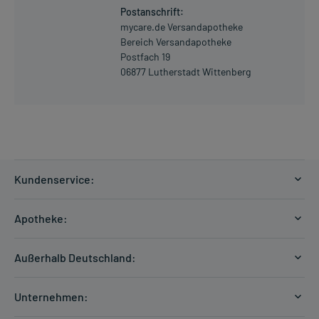
Postanschrift:
mycare.de Versandapotheke
Bereich Versandapotheke
Postfach 19
06877 Lutherstadt Wittenberg
Kundenservice:
Versandkosten
Apotheke:
Zahlungsarten
Ratgeber
Kontakt
Außerhalb Deutschland:
E-Rezept
FAQ
Versandkosten Schweiz
Papierrezept einlösen
Hilfe
Unternehmen:
Formular anfordern
mycarePlus