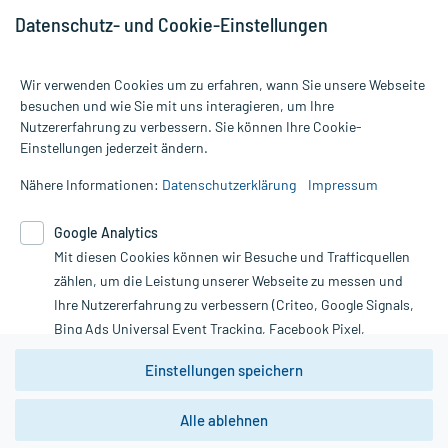
Datenschutz- und Cookie-Einstellungen
Wir verwenden Cookies um zu erfahren, wann Sie unsere Webseite
besuchen und wie Sie mit uns interagieren, um Ihre
Nutzererfahrung zu verbessern. Sie können Ihre Cookie-
Alle Preise gelten inkl. MwSt., ggf. zzgl. Versandkosten
Einstellungen jederzeit ändern.
Informationen auf dieser Website werden ausschließlich für
informative Zwecke zur Verfügung gestellt. Sie ersetzen keinesfalls
Nähere Informationen:
Datenschutzerklärung
Impressum
die Untersuchung und Behandlung durch einen Arzt. Bitte
beachten Sie, dass hierdurch weder Diagnosen gestellt noch
Google Analytics
Therapien eingeleitet werden können. | Diese Webseite benutzt
Google Analytics. Lesen Sie bitte dazu die wichtigen Hinweise in
Mit diesen Cookies können wir Besuche und Trafficquellen
unserer Datenschutzerklärung. Für den Widerruf einer Bestellung
zählen, um die Leistung unserer Webseite zu messen und
nutzen Sie das Formular:
Ihre Nutzererfahrung zu verbessern (Criteo, Google Signals,
Bing Ads Universal Event Tracking, Facebook Pixel,
Vertrag widerrufen
Youtube-Social Plugin).
Einstellungen speichern
Wir weisen darauf hin, dass die
Datenschutzbestimmungen von
Google Analytics
nicht
*Hinweise zu unseren Aktionen und Bewertungen
Alle ablehnen
zwingend den Europäischen Anforderungen gem. EU-
DSGVO genügen und ein Datentransfer in Drittstaaten bzw.