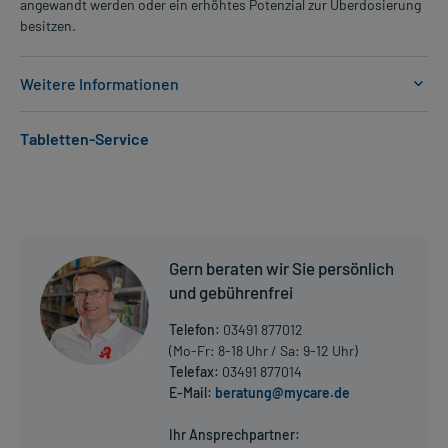
angewandt werden oder ein erhöhtes Potenzial zur Überdosierung
besitzen.
Weitere Informationen
Anwendungsgebiete:
Tabletten-Service
- Epilepsie, wie:
- Epilepsie, fokal (auf einen Körperteil oder Funktion begrenzte
Anfälle)
- Epilepsie, fokal, sekundär generalisiert (erst lokal, dann
ausgeweitet)
- Nervenschmerzen bei diabetischer Neuropathie
Gern beraten wir Sie persönlich
- Nervenschmerzen bei Gürtelrose
- Nervenschmerzen (z.B. bei Gürtelrose)
und gebührenfrei
Telefon:
03491 877012
Dosierung und Anwendungshinweise:
(Mo-Fr: 8-18 Uhr / Sa: 9-12 Uhr)
Jugendliche ab 12 Jahren und Erwachsene
Telefax:
03491 877014
1 Tablette
E-Mail:
beratung@mycare.de
Mehr anzeigen
3-mal täglich
morgens, mittags und abends, unabhängig von der Mahlzeit
Ihr Ansprechpartner: