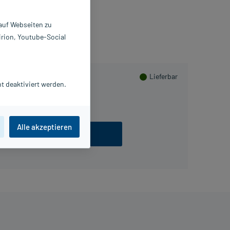
HCT - 12,5mg Tabletten
 auf Webseiten zu
irion, Youtube-Social
Lieferbar
t deaktiviert werden.
100 St
Alle akzeptieren
ezept einlösen