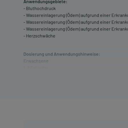
Anwendungsgebiete:
- Bluthochdruck
- Wassereinlagerung (Ödem) aufgrund einer Erkran
- Wassereinlagerung (Ödem) aufgrund einer Erkrank
- Wassereinlagerung (Ödem) aufgrund einer Erkrank
- Herzschwäche
Dosierung und Anwendungshinweise:
Erwachsene
1-2 Tabletten
1-mal täglich
morgens, zu der ersten Mahlzeit
Erwachsene
1 Tablette
1-mal täglich
morgens, zu der ersten Mahlzeit