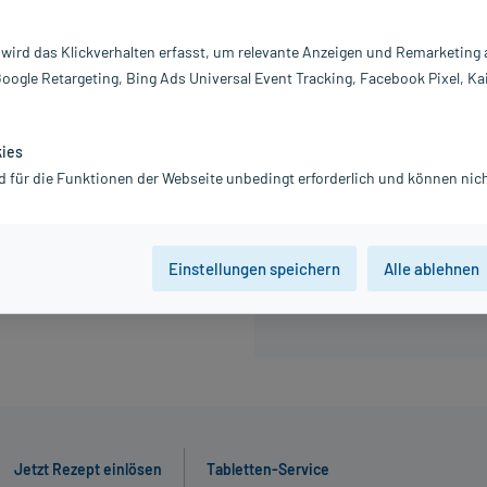
Information:
 wird das Klickverhalten erfasst, um relevante Anzeigen und Remarketing
14,02 €
Google Retargeting, Bing Ads Universal Event Tracking, Facebook Pixel, Ka
inkl. MwSt.
zzgl.
Versandkosten
kies
d für die Funktionen der Webseite unbedingt erforderlich und können nich
30 St
50 St
Einstellungen speichern
Alle ablehnen
Jetzt R
Jetzt Rezept einlösen
Tabletten-Service