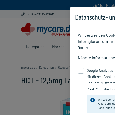
5€*
für Neuk
Hotline 03491-877012
Datenschutz- un
Wir verwenden Cooki
interagieren, um Ihr
Kategorien
Marken
Ratgeber
E-Rezept ei
ändern.
Nähere Information
mycare.de
/
Kategorien
/
Rezeptpflichtige Medikamente
/
HCT - 12,
Google Analytics
Mit diesen Cookie
HCT - 12,5mg Tabletten, 50 St
und Ihre Nutzerer
Pixel, Youtube-Soc
Wir weisen d
Anforderunge
kann. Wie die