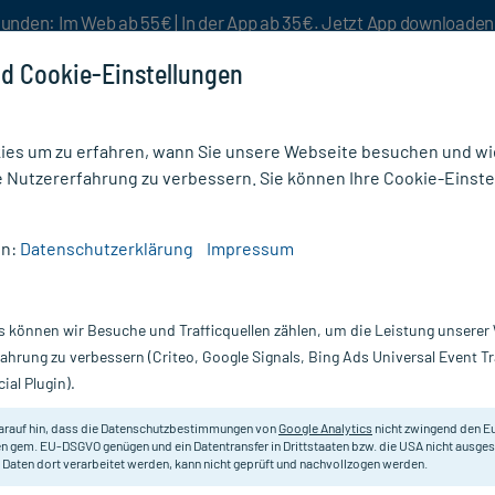
unden: Im Web ab 55€ | In der App ab 35€. Jetzt App downloade
d Cookie-Einstellungen
es um zu erfahren, wann Sie unsere Webseite besuchen und wie
e Nutzererfahrung zu verbessern. Sie können Ihre Cookie-Einste
nlösen
Rezeptur
Aktion %
en:
Datenschutzerklärung
Impressum
5mg Tabletten
s können wir Besuche und Trafficquellen zählen, um die Leistung unsere
Scannen Sie Ihr E-Rezept in der myc
fahrung zu verbessern (Criteo, Google Signals, Bing Ads Universal Event 
versandkostenfrei* - inklusive Ihre
ial Plugin).
Darreichung:
Ta
arauf hin, dass die Datenschutzbestimmungen von
Google Analytics
nicht zwingend den E
Inhalt:
50
n gem. EU-DSGVO genügen und ein Datentransfer in Drittstaaten bzw. die USA nicht ausg
PZN:
06
 Daten dort verarbeitet werden, kann nicht geprüft und nachvollzogen werden.
Hersteller:
1