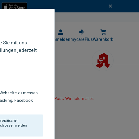
n
E-Rezept App
Anmelden
mycarePlus
Warenkorb
 Sie mit uns
llungen jederzeit
r Webseite zu messen
are App oder senden es per Post. Wir liefern alles
Tracking, Facebook
r mitbestellten Produkte.
bletten
uropäischen
 St
eschlossen werden
453197
 A Pharma GmbH