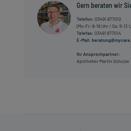
Erwachsene
Gern beraten wir Si
2-4 Tabletten
1-mal täglich
Telefon:
03491 877012
morgens, zu der ersten Mahlzeit
(Mo-Fr: 8-18 Uhr / Sa: 9-12 
Telefax:
03491 877014
Erwachsene
E-Mail:
beratung@mycare
2-8 Tabletten
1mal täglich
Ihr Ansprechpartner:
morgens, zu der ersten Mahlzeit
Apotheker Martin Schulze
Erwachsene
2-3 Tabletten
1-mal täglich
morgens, zu der ersten Mahlzeit
Die Gesamtdosis sollte nicht ohne Rücksprache mit
Art der Anwendung?
Nehmen Sie das Arzneimittel mit Flüssigkeit (z.B. 1 G