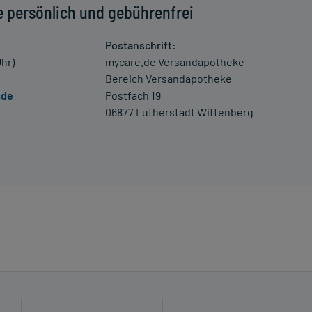
e persönlich und gebührenfrei
Postanschrift:
Uhr)
mycare.de Versandapotheke
Bereich Versandapotheke
.de
Postfach 19
06877 Lutherstadt Wittenberg
 einem Arzt oder Apotheker überschritten werden.
las Wasser) ein.