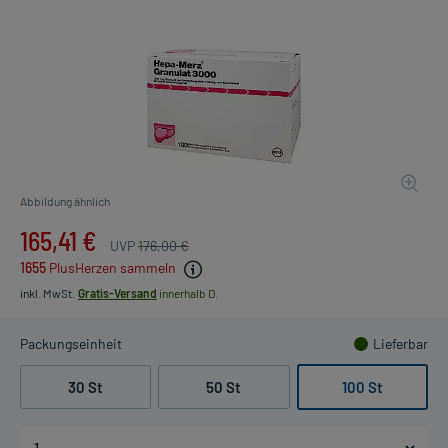
Abbildung ähnlich
165,41 €
UVP
176,00 €
1655
PlusHerzen sammeln
inkl. MwSt.
Gratis-Versand
innerhalb D.
Packungseinheit
Lieferbar
30 St
50 St
100 St