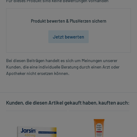
Für dieses Produkt sind keine Bewertungen vorhanden
Enzephalopathie)
Dosierung und Anwendungshinweise:
Produkt bewerten & PlusHerzen sichern
Erwachsene
1-2 Beutel
Jetzt bewerten
3-mal täglich
zu der Mahlzeit
Die Gesamtdosis sollte nicht ohne Rücksprache mit einem Arzt
Bei diesen Beiträgen handelt es sich um Meinungen unserer
oder Apotheker überschritten werden.
Kunden, die eine individuelle Beratung durch einen Arzt oder
Mehr anzeigen
Apotheker nicht ersetzen können.
Art der Anwendung?
Trinken Sie das Arzneimittel nach Auflösen bzw. nach
Zerfallenlassen in Wasser (z.B. ein Glas).
Kunden, die diesen Artikel gekauft haben, kauften auch:
Dauer der Anwendung?
Die Anwendungsdauer richtet sich nach der Art der Beschwerden
und/oder dem Verlauf der Erkrankung. Fragen Sie dazu im
Zweifelsfalle Ihren Arzt oder Apotheker.
Überdosierung?