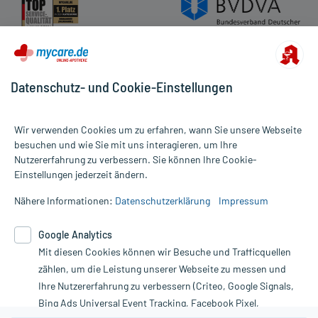
Zusammensetzung:
Wirkstoff
Ornithin aspartat
3 g
Wirkstoff
Ornithin
1,49 g
Datenschutz- und Cookie-Einstellungen
Hilfsstoff
Citronensäure
+
Hilfsstoff
Saccharin natrium
+
Hilfsstoff
Natrium cyclamat
+
Wir verwenden Cookies um zu erfahren, wann Sie unsere Webseite
Hilfsstoff
Povidon K25
+
besuchen und wie Sie mit uns interagieren, um Ihre
Hilfsstoff
Fructose
1,13 g
Nutzererfahrung zu verbessern. Sie können Ihre Cookie-
Alle Preise gelten inkl. MwSt., ggf. zzgl. Versandkosten
Hilfsstoff
Aromastoffe, natürlich, naturidentisch
+
Einstellungen jederzeit ändern.
Informationen auf dieser Website werden ausschließlich für
Hilfsstoff
Gelborange S
+
informative Zwecke zur Verfügung gestellt. Sie ersetzen keinesfalls
Nähere Informationen:
Datenschutzerklärung
Impressum
die Untersuchung und Behandlung durch einen Arzt. Bitte
Wirkungsweise:
beachten Sie, dass hierdurch weder Diagnosen gestellt noch
Wie wirkt der Inhaltsstoff des Arzneimittels?
Google Analytics
Therapien eingeleitet werden können. | Diese Webseite benutzt
Mit diesen Cookies können wir Besuche und Trafficquellen
Google Analytics. Lesen Sie bitte dazu die wichtigen Hinweise in
Der Wirkstoff verbessert die Ausscheidung von giftigem
unserer Datenschutzerklärung. Für den Widerruf einer Bestellung
zählen, um die Leistung unserer Webseite zu messen und
Ammoniak aus dem Blut. In der Leber werden aus Ornithin und
nutzen Sie das Formular:
Ihre Nutzererfahrung zu verbessern (Criteo, Google Signals,
Ammoniak ungiftige Verbindungen aufgebaut. Dadurch verringert
Bing Ads Universal Event Tracking, Facebook Pixel,
sich die Konzentration an Ammoniak. Dies ist dann erwünscht,