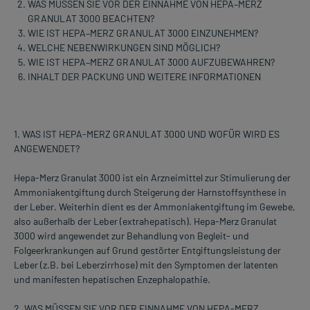
WAS MÜSSEN SIE VOR DER EINNAHME VON HEPA–MERZ
GRANULAT 3000 BEACHTEN?
WIE IST HEPA–MERZ GRANULAT 3000 EINZUNEHMEN?
WELCHE NEBENWIRKUNGEN SIND MÖGLICH?
WIE IST HEPA–MERZ GRANULAT 3000 AUFZUBEWAHREN?
INHALT DER PACKUNG UND WEITERE INFORMATIONEN
1. WAS IST HEPA-MERZ GRANULAT 3000 UND WOFÜR WIRD ES
ANGEWENDET?
Hepa-Merz Granulat 3000 ist ein Arzneimittel zur Stimulierung der
Ammoniakentgiftung durch Steigerung der Harnstoffsynthese in
der Leber. Weiterhin dient es der Ammoniakentgiftung im Gewebe,
also außerhalb der Leber (extrahepatisch). Hepa-Merz Granulat
3000 wird angewendet zur Behandlung von Begleit- und
Folgeerkrankungen auf Grund gestörter Entgiftungsleistung der
Leber (z.B. bei Leberzirrhose) mit den Symptomen der latenten
und manifesten hepatischen Enzephalopathie.
2. WAS MÜSSEN SIE VOR DER EINNAHME VON HEPA-MERZ