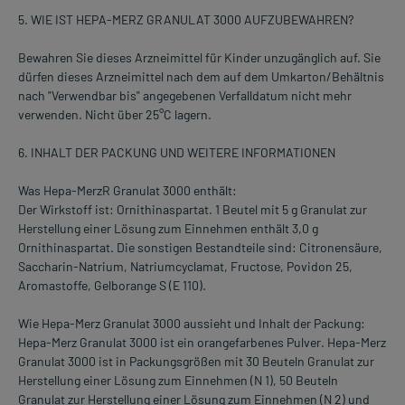
5. WIE IST HEPA-MERZ GRANULAT 3000 AUFZUBEWAHREN?
Bewahren Sie dieses Arzneimittel für Kinder unzugänglich auf. Sie
dürfen dieses Arzneimittel nach dem auf dem Umkarton/Behältnis
nach "Verwendbar bis" angegebenen Verfalldatum nicht mehr
verwenden. Nicht über 25°C lagern.
6. INHALT DER PACKUNG UND WEITERE INFORMATIONEN
Was Hepa-MerzR Granulat 3000 enthält:
Der Wirkstoff ist: Ornithinaspartat. 1 Beutel mit 5 g Granulat zur
Herstellung einer Lösung zum Einnehmen enthält 3,0 g
Ornithinaspartat. Die sonstigen Bestandteile sind: Citronensäure,
Saccharin-Natrium, Natriumcyclamat, Fructose, Povidon 25,
Aromastoffe, Gelborange S (E 110).
Wie Hepa-Merz Granulat 3000 aussieht und Inhalt der Packung:
Hepa-Merz Granulat 3000 ist ein orangefarbenes Pulver. Hepa-Merz
Granulat 3000 ist in Packungsgrößen mit 30 Beuteln Granulat zur
Herstellung einer Lösung zum Einnehmen (N 1), 50 Beuteln
Granulat zur Herstellung einer Lösung zum Einnehmen (N 2) und