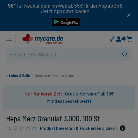
5€*
für Neukunden: Im Web ab 55€ | In der App ab 35€.
Jetzt App downloaden
Leber & Galle
/
Hepa Merz Granulat 3.000
Nur für kurze Zeit:
Gratis-Versand* ab 19€
Mindestbestellwert!
Hepa Merz Granulat 3.000, 100 St
Produkt bewerten & PlusHerzen sichern