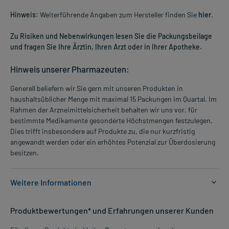
Hinweis:
Weiterführende Angaben zum Hersteller finden Sie
hier
.
Zu Risiken und Nebenwirkungen lesen Sie die Packungsbeilage
und fragen Sie Ihre Ärztin, Ihren Arzt oder in Ihrer Apotheke.
Hinweis unserer Pharmazeuten:
Generell beliefern wir Sie gern mit unseren Produkten in
haushaltsüblicher Menge mit maximal 15 Packungen im Quartal. Im
Rahmen der Arzneimittelsicherheit behalten wir uns vor, für
bestimmte Medikamente gesonderte Höchstmengen festzulegen.
Dies trifft insbesondere auf Produkte zu, die nur kurzfristig
angewandt werden oder ein erhöhtes Potenzial zur Überdosierung
besitzen.
Weitere Informationen
Anwendungsgebiete:
Produktbewertungen* und Erfahrungen unserer Kunden
- Begleit- und Folgeerkrankungen bei Leberschäden
- Gehirnschädigung bei Lebererkrankungen (hepatische