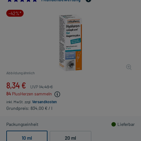
-42%*
Abbildung ähnlich
8,34 €
UVP
14,49 €
84
PlusHerzen sammeln
inkl. MwSt.
zzgl.
Versandkosten
Grundpreis: 834,00 € / l
Packungseinheit
Lieferbar
10 ml
20 ml