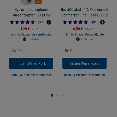
Hyaluron-ratiopharm
Ibu 400 akut - 1 A Pharma bei
Augentropfen, 2X10 ml
Schmerzen und Fieber, 50 St
4.5588235294117645
4.8727272727272
34
*
110
*
11,29 €
4,59 €
25,39 €
10,42 €
inkl. MwSt.
zzgl.
Versandkosten
inkl. MwSt.
zzgl.
Versandkosten
Lieferbar
Lieferbar
In den Warenkorb
In den Warenkorb
Detail- & Pflichtinformationen
Detail- & Pflichtinformationen