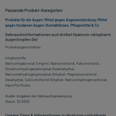
Passende Produkt-Kategorien:
Produkte für die Augen
|
Mittel gegen Augenentzündung
|
Mittel
gegen trockenen Augen
|
Kontaktlinsen, Pflegemittel & Co
Gebrauchsinformationen zum Artikel Hyaluron-ratiopharm
Augentropfen Gel
Produkteigenschaften:
Inhaltsstoffe:
Natriumhyaluronat 3 mg/ml, Natriumchlorid, Kaliumchlorid,
Dinatriumhydrogenphosphat Dodecahydrat,
Natriumdihydrogenphosphat Dihydrat, Magnesiumchlorid
Hexahydrat, Calciumchlorid Dihydrat, Natriumhydrogencarbonat,
Aqua Purificata.
Quelle: Angaben der Gebrauchsanweisung
Stand: 12/2025
Unsere Tipps & Informationen zu Hyaluron-ratiopharm