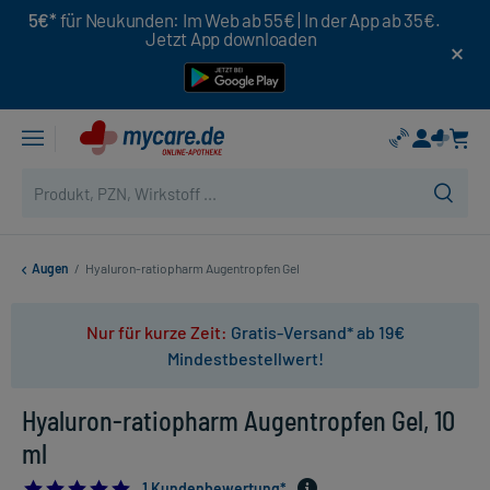
5€*
für Neukunden: Im Web ab 55€ | In der App ab 35€.
Jetzt App downloaden
Augen
/
Hyaluron-ratiopharm Augentropfen Gel
Nur für kurze Zeit:
Gratis-Versand* ab 19€
Mindestbestellwert!
Hyaluron-ratiopharm Augentropfen Gel, 10
ml
5.0
1 Kundenbewertung*