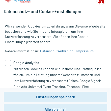
Datenschutz- und Cookie-Einstellungen
Wir verwenden Cookies um zu erfahren, wann Sie unsere Webseite
besuchen und wie Sie mit uns interagieren, um Ihre
Nutzererfahrung zu verbessern. Sie können Ihre Cookie-
Alle Preise gelten inkl. MwSt., ggf. zzgl. Versandkosten
Einstellungen jederzeit ändern.
Informationen auf dieser Website werden ausschließlich für
informative Zwecke zur Verfügung gestellt. Sie ersetzen keinesfalls
Nähere Informationen:
Datenschutzerklärung
Impressum
die Untersuchung und Behandlung durch einen Arzt. Bitte
beachten Sie, dass hierdurch weder Diagnosen gestellt noch
Google Analytics
Therapien eingeleitet werden können. | Diese Webseite benutzt
Mit diesen Cookies können wir Besuche und Trafficquellen
Google Analytics. Lesen Sie bitte dazu die wichtigen Hinweise in
unserer Datenschutzerklärung. Für den Widerruf einer Bestellung
zählen, um die Leistung unserer Webseite zu messen und
nutzen Sie das Formular:
Ihre Nutzererfahrung zu verbessern (Criteo, Google Signals,
Bing Ads Universal Event Tracking, Facebook Pixel,
Vertrag widerrufen
Youtube-Social Plugin).
Einstellungen speichern
Wir weisen darauf hin, dass die
Datenschutzbestimmungen von
Google Analytics
nicht
Alle ablehnen
*Hinweise zu unseren Aktionen und Bewertungen
zwingend den Europäischen Anforderungen gem. EU-