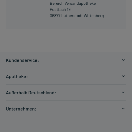
Bereich Versandapotheke
Postfach 19
06877 Lutherstadt Wittenberg
Kundenservice:
Versandkosten
Apotheke:
Zahlungsarten
Ratgeber
Kontakt
Außerhalb Deutschland:
E-Rezept
FAQ
Versandkosten Schweiz
Papierrezept einlösen
Hilfe
Unternehmen:
Formular anfordern
mycarePlus
Experten-Team
Arzneimittel-Check
Direktbestellung
Apotheken Kompetenz