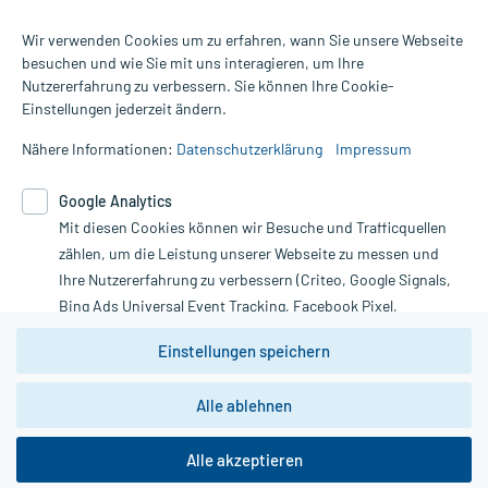
Wir verwenden Cookies um zu erfahren, wann Sie unsere Webseite
besuchen und wie Sie mit uns interagieren, um Ihre
Nutzererfahrung zu verbessern. Sie können Ihre Cookie-
Alle Preise gelten inkl. MwSt., ggf. zzgl. Versandkosten
Einstellungen jederzeit ändern.
Informationen auf dieser Website werden ausschließlich für
informative Zwecke zur Verfügung gestellt. Sie ersetzen keinesfalls
Nähere Informationen:
Datenschutzerklärung
Impressum
die Untersuchung und Behandlung durch einen Arzt. Bitte
beachten Sie, dass hierdurch weder Diagnosen gestellt noch
Google Analytics
Therapien eingeleitet werden können. | Diese Webseite benutzt
Google Analytics. Lesen Sie bitte dazu die wichtigen Hinweise in
Mit diesen Cookies können wir Besuche und Trafficquellen
unserer Datenschutzerklärung. Für den Widerruf einer Bestellung
zählen, um die Leistung unserer Webseite zu messen und
nutzen Sie das Formular:
Ihre Nutzererfahrung zu verbessern (Criteo, Google Signals,
Bing Ads Universal Event Tracking, Facebook Pixel,
Vertrag widerrufen
Youtube-Social Plugin).
Einstellungen speichern
Wir weisen darauf hin, dass die
Datenschutzbestimmungen von
Google Analytics
nicht
*Hinweise zu unseren Aktionen und Bewertungen
Alle ablehnen
zwingend den Europäischen Anforderungen gem. EU-
DSGVO genügen und ein Datentransfer in Drittstaaten bzw.
die USA nicht ausgeschlossen werden kann. Wie die
Alle akzeptieren
Daten dort verarbeitet werden, kann nicht geprüft und
copyright @ 2026 Roland Helle e.K. - Versandapotheke - Alle Rechte vorbehalten
nachvollzogen werden.