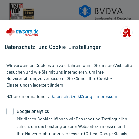
Datenschutz- und Cookie-Einstellungen
Wir verwenden Cookies um zu erfahren, wann Sie unsere Webseite
besuchen und wie Sie mit uns interagieren, um Ihre
Nutzererfahrung zu verbessern. Sie können Ihre Cookie-
Alle Preise gelten inkl. MwSt., ggf. zzgl. Versandkosten
Einstellungen jederzeit ändern.
Informationen auf dieser Website werden ausschließlich für
informative Zwecke zur Verfügung gestellt. Sie ersetzen keinesfalls
Nähere Informationen:
Datenschutzerklärung
Impressum
die Untersuchung und Behandlung durch einen Arzt. Bitte
beachten Sie, dass hierdurch weder Diagnosen gestellt noch
Google Analytics
Therapien eingeleitet werden können. | Diese Webseite benutzt
Google Analytics. Lesen Sie bitte dazu die wichtigen Hinweise in
Mit diesen Cookies können wir Besuche und Trafficquellen
unserer Datenschutzerklärung. Für den Widerruf einer Bestellung
zählen, um die Leistung unserer Webseite zu messen und
nutzen Sie das Formular:
Ihre Nutzererfahrung zu verbessern (Criteo, Google Signals,