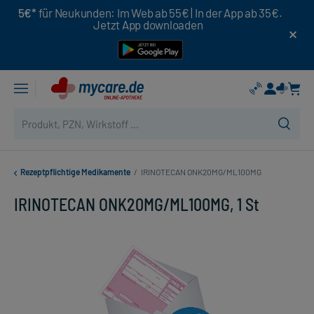
5€*
für Neukunden: Im Web ab 55€ | In der App ab 35€.
Jetzt App downloaden
Rezeptpflichtige Medikamente
/
IRINOTECAN ONK20MG/ML100MG
IRINOTECAN ONK20MG/ML100MG, 1 St