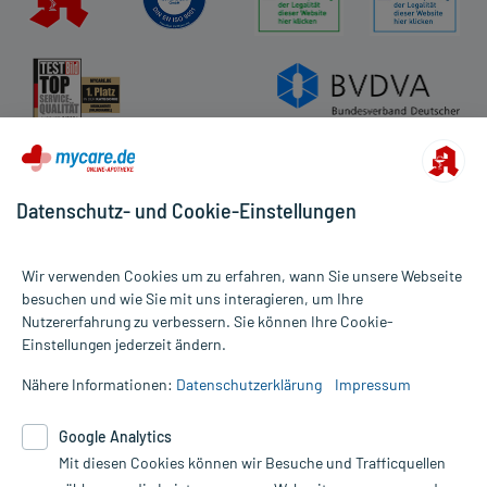
Datenschutz- und Cookie-Einstellungen
Wir verwenden Cookies um zu erfahren, wann Sie unsere Webseite
besuchen und wie Sie mit uns interagieren, um Ihre
Nutzererfahrung zu verbessern. Sie können Ihre Cookie-
Alle Preise gelten inkl. MwSt., ggf. zzgl. Versandkosten
Einstellungen jederzeit ändern.
Informationen auf dieser Website werden ausschließlich für
informative Zwecke zur Verfügung gestellt. Sie ersetzen keinesfalls
Nähere Informationen:
Datenschutzerklärung
Impressum
die Untersuchung und Behandlung durch einen Arzt. Bitte
beachten Sie, dass hierdurch weder Diagnosen gestellt noch
Google Analytics
Therapien eingeleitet werden können. | Diese Webseite benutzt
Google Analytics. Lesen Sie bitte dazu die wichtigen Hinweise in
Mit diesen Cookies können wir Besuche und Trafficquellen
unserer Datenschutzerklärung. Für den Widerruf einer Bestellung