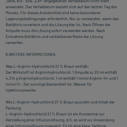
„Verw. bis:" bzw. „EXP“ angegebenen Verfalldatum nicht mehr
anwenden. Das Verfalldatum bezieht sich auf den letzten Tag des
Monats. Für dieses Arzneimittel sind keine besonderen
Lagerungsbedingungen erforderlich. Nur zu verwenden, wenn das
Behältnis unverletzt und die Lösung klar ist. Nach Öffnen der
Ampulle muss die Lösung sofort verwendet werden. Nach
Entnahme Behältnis und verbleibende Reste der Lösung
verwerfen.
6.WEITERE INFORMATIONEN
Was L-Arginin-Hydrochlorid 21 % Braun enthält:
Der Wirkstoff ist Argininhydrochlorid: 1 Ampulle zu 20 ml enthält
4,214 g Argininhydrochlorid: 1 ml enthält 1 mmol Arginin-H+ und 1
mmol Cl-. Der sonstige Bestandteil ist: Wasser für
Injektionszwecke.
Wie L-Arginin-Hydrochlorid 21 % Braun aussieht und Inhalt der
Packung:
L-Arginin-Hydrochlorid 21 % Braun ist ein Konzentrat zur
Herstellung einer Infusionslösung, d.h. es wird vor Anwendung
einer Infusionslösung zugesetzt. Es ist eine klare, farblose