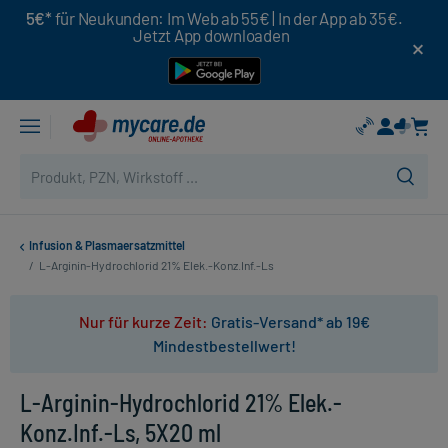
5€*
für Neukunden: Im Web ab 55€ | In der App ab 35€.
Jetzt App downloaden
Infusion & Plasmaersatzmittel
/
L-Arginin-Hydrochlorid 21% Elek.-Konz.Inf.-Ls
Nur für kurze Zeit:
Gratis-Versand* ab 19€
Mindestbestellwert!
L-Arginin-Hydrochlorid 21% Elek.-
Konz.Inf.-Ls, 5X20 ml