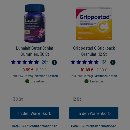
Lunalaif Guter Schlaf
Grippostad C Stickpack
Gummies, 30 St
Granulat, 12 St
5.0
5.0
26
*
16
*
9,59 €
10,49 €
11,99 €
17,60 €
inkl. MwSt.
zzgl.
Versandkosten
inkl. MwSt.
zzgl.
Versandkosten
in
Lieferbar
Lieferbar
In den Warenkorb
In den Warenkorb
Detail- & Pflichtinformationen
Detail- & Pflichtinformationen