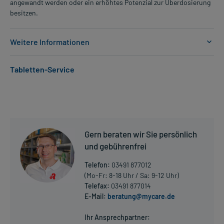
angewandt werden oder ein erhöhtes Potenzial zur Überdosierung
besitzen.
Weitere Informationen
Anwendungsgebiete:
Tabletten-Service
- HIV-Infektionen
Dosierung und Anwendungshinweise:
Kinder mit einem Körpergewicht von 14 kg bis unter 20 kg
1/2 Tablette
2-mal täglich
Gern beraten wir Sie persönlich
unabhängig von der Mahlzeit
und gebührenfrei
Kinder mit einem Körpergewicht von 20 kg bis unter 25 kg
Telefon:
03491 877012
1/2 Tablette (morgens) und 1 Tablette (abends)
(Mo-Fr: 8-18 Uhr / Sa: 9-12 Uhr)
2-mal täglich
Telefax:
03491 877014
unabhängig von der Mahlzeit
E-Mail:
beratung@mycare.de
Mehr anzeigen
Kinder und Jugendliche mit einem Körpergewicht von mindestens
Ihr Ansprechpartner: