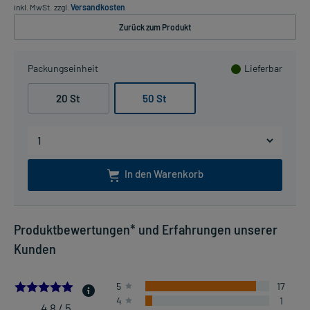
inkl. MwSt.
zzgl.
Versandkosten
Zurück zum Produkt
Packungseinheit
Lieferbar
20 St
50 St
In den Warenkorb
Produktbewertungen* und Erfahrungen unserer
Kunden
4.842105263157895
5
17
4
1
4,8 / 5