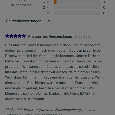
3
1
19 insgesamt
2
0
1
0
5.0
Kristina aus Heusenstamm
02.03.2020
Die Lafax int. Kapseln nehmen mein Mann und ich schon seit
einiger Zeit, wenn wir nach einem guten, üppigen Essen leider
Beschwerden bei der Verdauung bekommen. Unsere Tochter
hatte sie uns mal empfohlen und wir dachten, kann man ja mal
probieren. Wir waren sehr überrascht, dass sie so toll helfen
und das Beste: o h n e Nebenwirkungen, da rein physikalisch.
Wir haben Sie immer im Haus und ich in der Handtasche. Wenn
einer von uns Bauchbeschwerden nach dem Essen hat wird
immer gleich gefragt, hast Du eine Lefax genommen? Wir
können sie sehr empfehlen. Danke an die Firma BAYER für
dieses sehr gute Produkt!
Die Produktbewertung steht im Zusammenhang mit einer
Gutschein-Verlosung von mycare.de