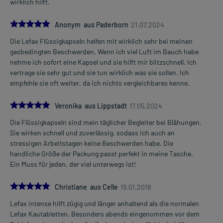
wirklich hilft.
5.0
Anonym aus Paderborn
21.07.2024
Die Lefax Flüssigkapseln helfen mit wirklich sehr bei meinen
gasbedingten Beschwerden. Wenn ich viel Luft im Bauch habe
nehme ich sofort eine Kapsel und sie hilft mir blitzschnell. Ich
vertrage sie sehr gut und sie tun wirklich was sie sollen. Ich
empfehle sie oft weiter, da ich nichts vergleichbares kenne.
5.0
Veronika aus Lippstadt
17.05.2024
Die Flüssigkapseln sind mein täglicher Begleiter bei Blähungen.
Sie wirken schnell und zuverlässig, sodass ich auch an
stressigen Arbeitstagen keine Beschwerden habe. Die
handliche Größe der Packung passt perfekt in meine Tasche.
Ein Muss für jeden, der viel unterwegs ist!
5.0
Christiane aus Celle
19.01.2019
Lefax intense hilft zügig und länger anhaltend als die normalen
Lefax Kautabletten. Besonders abends eingenommen vor dem