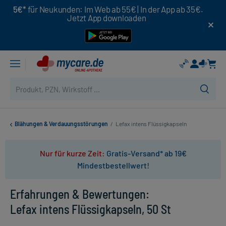
5€*
für Neukunden: Im Web ab 55€ | In der App ab 35€.
Jetzt App downloaden
Blähungen & Verdauungsstörungen
/
Lefax intens Flüssigkapseln
Nur für kurze Zeit:
Gratis-Versand* ab 19€
Mindestbestellwert!
Erfahrungen & Bewertungen:
Lefax intens Flüssigkapseln, 50 St