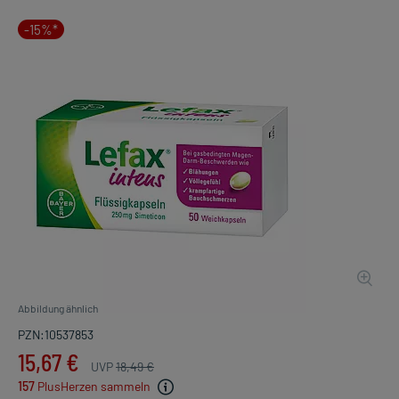
-15%*
Abbildung ähnlich
PZN:10537853
15,67 €
UVP
18,49 €
157
PlusHerzen sammeln