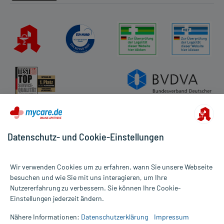
Datenschutz- und Cookie-Einstellungen
Wir verwenden Cookies um zu erfahren, wann Sie unsere Webseite
besuchen und wie Sie mit uns interagieren, um Ihre
Nutzererfahrung zu verbessern. Sie können Ihre Cookie-
Alle Preise gelten inkl. MwSt., ggf. zzgl. Versandkosten
Einstellungen jederzeit ändern.
Informationen auf dieser Website werden ausschließlich für
informative Zwecke zur Verfügung gestellt. Sie ersetzen keinesfalls
Nähere Informationen:
Datenschutzerklärung
Impressum
die Untersuchung und Behandlung durch einen Arzt. Bitte