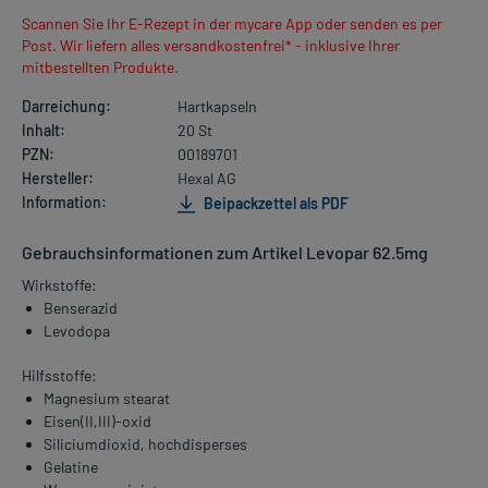
Scannen Sie Ihr E-Rezept in der mycare App oder senden es per
Post. Wir liefern alles versandkostenfrei* - inklusive Ihrer
mitbestellten Produkte.
Darreichung:
Hartkapseln
Inhalt:
20 St
PZN:
00189701
Hersteller:
Hexal AG
Information:
Beipackzettel als PDF
Gebrauchsinformationen zum Artikel Levopar 62.5mg
Wirkstoffe:
Benserazid
Levodopa
Hilfsstoffe:
Magnesium stearat
Eisen(II,III)-oxid
Siliciumdioxid, hochdisperses
Gelatine