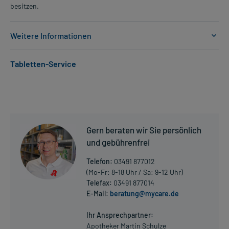
besitzen.
Weitere Informationen
Anwendungsgebiete:
Tabletten-Service
- Parkinsonkrankheit (Schüttellähmung)
- Parkinson-Syndrom durch Hirnentzündung, Vergiftung oder
Durchblutungsstörung im Gehirn
Dosierung und Anwendungshinweise:
Erwachsene ab 25 Jahren
Gern beraten wir Sie persönlich
1-2 Kapseln
und gebührenfrei
2-4 mal täglich
vor der Mahlzeit (ca. 30 Minuten) oder nach der Mahlzeit (ca. 1
Telefon:
03491 877012
Stunde)
(Mo-Fr: 8-18 Uhr / Sa: 9-12 Uhr)
Telefax:
03491 877014
Erwachsene ab 25 Jahren
E-Mail:
beratung@mycare.de
Mehr anzeigen
2-4 Kapseln
4-mal täglich
Ihr Ansprechpartner:
vor der Mahlzeit (ca. 30 Minuten) oder nach der Mahlzeit (ca. 1
Apotheker Martin Schulze