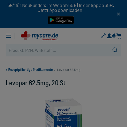
5€*
für Neukunden: Im Web ab 55€ | In der App ab 35€.
Jetzt App downloaden
Rezeptpflichtige Medikamente
/
Levopar 62.5mg
Levopar 62.5mg, 20 St