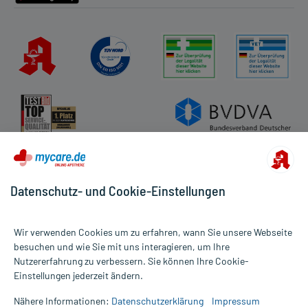
Apotheker:
- Geschwüre im Verdauungstrakt
- Knochenmarkserkrankungen
- Pulsbeschleunigung
- Herzerkrankung
- Herzrhythmusstörungen
- Koronare Herzkrankheit (Durchblutungsstörungen des
Herzmuskels)
- Herzinfarkt in der Vorgeschichte
- Psychose
- Nierenerkrankungen
- Lebererkrankungen
- Knochenerweichung (Osteomalazie)
Datenschutz- und Cookie-Einstellungen
- Diabetes mellitus (Zuckerkrankheit)
- Schilddrüsenüberfunktion
- Engwinkelglaukom
Wir verwenden Cookies um zu erfahren, wann Sie unsere Webseite
- Weitwinkelglaukom
besuchen und wie Sie mit uns interagieren, um Ihre
Nutzererfahrung zu verbessern. Sie können Ihre Cookie-
Alle Preise gelten inkl. MwSt., ggf. zzgl. Versandkosten
Welche Altersgruppe ist zu beachten?
Einstellungen jederzeit ändern.
Informationen auf dieser Website werden ausschließlich für
- Kinder, Jugendliche und Erwachsene unter 25 Jahren: Das
informative Zwecke zur Verfügung gestellt. Sie ersetzen keinesfalls
Arzneimittel darf nicht angewendet werden.
Nähere Informationen:
Datenschutzerklärung
Impressum
die Untersuchung und Behandlung durch einen Arzt. Bitte