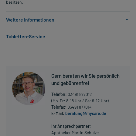
besitzen.
Weitere Informationen
Anwendungsgebiete:
Tabletten-Service
- Epilepsie, wie:
- Epilepsie (den ganzen Körper betreffende Anfälle)
- Epilepsie, fokal (auf einen Körperteil oder Funktion begrenzte
Anfälle), wie:
- Jackson-Anfall (spezielle Form der Epilepsie)
- Versivanfall (spezielle Form der Epilepsie)
Gern beraten wir Sie persönlich
- Psychomotorische Anfälle
- Epilepsie, fokal, sekundär generalisiert (erst lokal, dann
und gebührenfrei
ausgeweitet)
Telefon:
03491 877012
- Impulsiv-Petit-mal Epilepsie (spezielle Form der Epilepsie mit
(Mo-Fr: 8-18 Uhr / Sa: 9-12 Uhr)
kleinen Muskelzuckungen)
Telefax:
03491 877014
E-Mail:
beratung@mycare.de
Mehr anzeigen
Dosierung und Anwendungshinweise:
Kinder von 2-5 Jahren
Ihr Ansprechpartner:
1 Tablette
Apotheker Martin Schulze