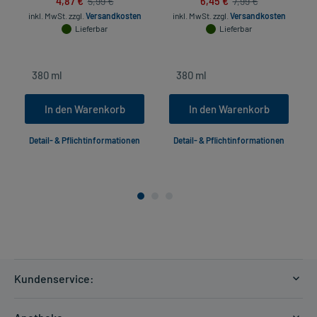
4,87 €
6,45 €
5,99 €
7,99 €
inkl. MwSt.
zzgl.
Versandkosten
inkl. MwSt.
zzgl.
Versandkosten
Lieferbar
Lieferbar
In den Warenkorb
In den Warenkorb
Detail- & Pflichtinformationen
Detail- & Pflichtinformationen
Kundenservice:
Versandkosten