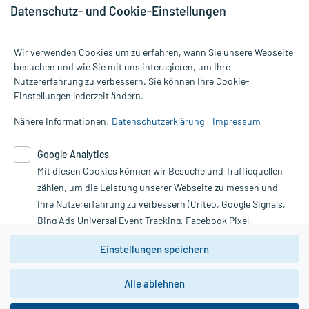
Datenschutz- und Cookie-Einstellungen
Für die Produkte der Kategorie Männergesundheit wurden 622
Wir verwenden Cookies um zu erfahren, wann Sie unsere Webseite
Bewertungen mit durchschnittlich 4,7 von 5 Sternen abgegeben.
besuchen und wie Sie mit uns interagieren, um Ihre
Nutzererfahrung zu verbessern. Sie können Ihre Cookie-
Alle Preise gelten inkl. MwSt., ggf. zzgl. Versandkosten
Einstellungen jederzeit ändern.
Informationen auf dieser Website werden ausschließlich für
informative Zwecke zur Verfügung gestellt. Sie ersetzen keinesfalls
Nähere Informationen:
Datenschutzerklärung
Impressum
die Untersuchung und Behandlung durch einen Arzt. Bitte
beachten Sie, dass hierdurch weder Diagnosen gestellt noch
Google Analytics
Therapien eingeleitet werden können. | Diese Webseite benutzt
Mit diesen Cookies können wir Besuche und Trafficquellen
Google Analytics. Lesen Sie bitte dazu die wichtigen Hinweise in
unserer Datenschutzerklärung. Für den Widerruf einer Bestellung
zählen, um die Leistung unserer Webseite zu messen und
nutzen Sie das Formular:
Ihre Nutzererfahrung zu verbessern (Criteo, Google Signals,
Bing Ads Universal Event Tracking, Facebook Pixel,
Vertrag widerrufen
Youtube-Social Plugin).
Einstellungen speichern
Wir weisen darauf hin, dass die
Datenschutzbestimmungen von
Google Analytics
nicht
Alle ablehnen
*Hinweise zu unseren Aktionen und Bewertungen
zwingend den Europäischen Anforderungen gem. EU-
DSGVO genügen und ein Datentransfer in Drittstaaten bzw.