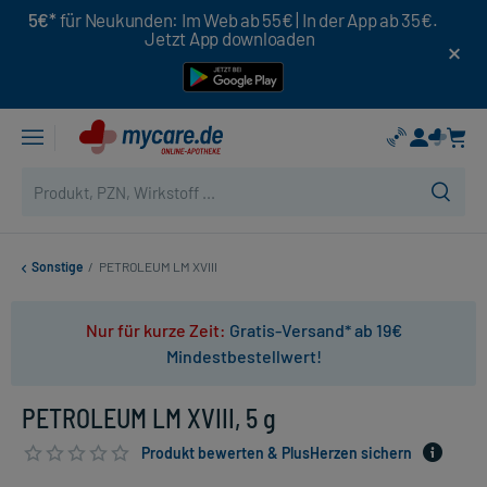
5€*
für Neukunden: Im Web ab 55€ | In der App ab 35€.
Jetzt App downloaden
Sonstige
/
PETROLEUM LM XVIII
Nur für kurze Zeit:
Gratis-Versand* ab 19€
Mindestbestellwert!
PETROLEUM LM XVIII, 5 g
Produkt bewerten & PlusHerzen sichern