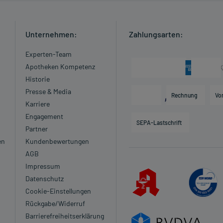
Unternehmen:
Zahlungsarten:
Experten-Team
Apotheken Kompetenz
Historie
zt oder Apotheker:
Presse & Media
Rechnung
Vo
ut zur alkalischen Seite (Alkalose)
Karriere
Engagement
SEPA-Lastschrift
Partner
en
Kundenbewertungen
e nach Herzinfarkt)
AGB
d Einengung der Herzkammer (Hypertrophe
Impressum
Datenschutz
Mitral- bzw. Aortenklappe)
Cookie-Einstellungen
Rückgabe/Widerruf
blutung der Niere eingeschränkt ist
Barrierefreiheitserklärung