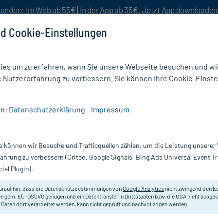
unden: Im Web ab 55€ | In der App ab 35€. Jetzt App downloade
d Cookie-Einstellungen
es um zu erfahren, wann Sie unsere Webseite besuchen und wie
e Nutzererfahrung zu verbessern. Sie können Ihre Cookie-Einste
nlösen
Rezeptur
Aktion %
en:
Datenschutzerklärung
Impressum
 AL 50 mg/12,5 mg
s können wir Besuche und Trafficquellen zählen, um die Leistung unsere
56 St
Scannen Sie Ihr E-Rezept in der myc
fahrung zu verbessern (Criteo, Google Signals, Bing Ads Universal Event 
versandkostenfrei* - inklusive Ihre
ial Plugin).
Darreichung:
Fi
arauf hin, dass die Datenschutzbestimmungen von
Google Analytics
nicht zwingend den E
Inhalt:
56
n gem. EU-DSGVO genügen und ein Datentransfer in Drittstaaten bzw. die USA nicht ausg
PZN:
0
 Daten dort verarbeitet werden, kann nicht geprüft und nachvollzogen werden.
Hersteller:
A