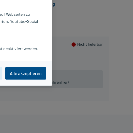
Losarplus AL 50 mg/12,5 mg
 auf Webseiten zu
irion, Youtube-Social
Nicht lieferbar
t deaktiviert werden.
Alle akzeptieren
 lieferbar.
iven:
Tel. 03491-8770120 (gebührenfrei)