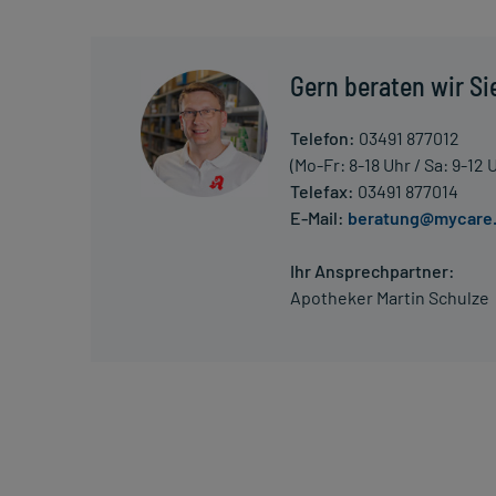
nur von Ihrem Arzt bestimmt.
Überdosierung?
Gern beraten wir Si
Bei einer Überdosierung kann es unter anderem zu 
Pulserniedrigung kommen. Setzen Sie sich bei dem
Telefon:
03491 877012
in Verbindung.
(Mo-Fr: 8-18 Uhr / Sa: 9-12 
Telefax:
03491 877014
Einnahme vergessen?
E-Mail:
beratung@mycare
Setzen Sie die Einnahme zum nächsten vorgeschrieb
Menge) fort.
Ihr Ansprechpartner:
Apotheker Martin Schulze
Generell gilt: Achten Sie vor allem bei Säuglingen,
Dosierung. Im Zweifelsfalle fragen Sie Ihren Arzt 
Vorsichtsmaßnahmen.
Eine vom Arzt verordnete Dosierung kann von den A
individuell abstimmt, sollten Sie das Arzneimittel