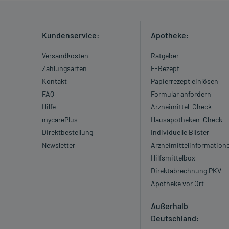
Gegenanzeigen:
Was spricht gegen eine Anwendung?
Kundenservice:
Apotheke:
Immer:
Versandkosten
Ratgeber
- Überempfindlichkeit gegen die Inhaltsstoffe
Zahlungsarten
E-Rezept
- Nicht oder kaum vorhandene Harnausscheidung
Kontakt
Papierrezept einlösen
Unter Umständen - sprechen Sie hierzu mit Ihrem Ar
FAQ
Formular anfordern
- Verschiebung des Säure-Basen-Gleichgewichts im Bl
Hilfe
Arzneimittel-Check
- Neigung zu Allergien
mycarePlus
Hausapotheken-Check
- Asthma bronchiale
Direktbestellung
Individuelle Blister
- Herzschwäche
Newsletter
Arzneimittelinformation
- Ischämische Kardiomyopathie (Herzmuskelschwäch
Hilfsmittelbox
- Herzmuskelerkrankung mit starker Verdickung un
Direktabrechnung PKV
Kardiomyopathie)
Apotheke vor Ort
- Verengung einer Herzklappe der linken Herzhälfte (
- Durchblutungsstörung der Hirngefäße
Außerhalb
- Verengung einer Nierenarterie, wodurch die Durch
Deutschland: