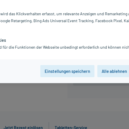
Information:
 wird das Klickverhalten erfasst, um relevante Anzeigen und Remarketing
20,29 €
Google Retargeting, Bing Ads Universal Event Tracking, Facebook Pixel, Ka
inkl. MwSt.
Gratis-Versand
innerhalb D.
kies
d für die Funktionen der Webseite unbedingt erforderlich und können nich
56 St
98 St
Einstellungen speichern
Alle ablehnen
Der Artikel ist momentan nicht
Beratung für Produktalternat
Jetzt Rezept einlösen
Tabletten-Service