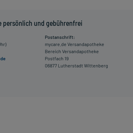
e persönlich und gebührenfrei
niedrigem Blutdruck, Pulsbeschleunigung oder
 Verdacht auf eine Überdosierung umgehend mit einem Arzt
Postanschrift:
Uhr)
mycare.de Versandapotheke
Bereich Versandapotheke
.de
Postfach 19
enen Zeitpunkt ganz normal (also nicht mit der doppelten
06877 Lutherstadt Wittenberg
 Kleinkindern und älteren Menschen auf eine gewissenhafte
oder Apotheker nach etwaigen Auswirkungen oder
ngaben der Packungsbeilage abweichen. Da der Arzt sie
 daher nach seinen Anweisungen anwenden.