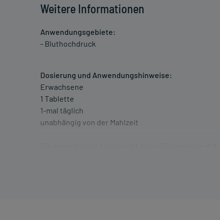
Weitere Informationen
Anwendungsgebiete:
- Bluthochdruck
Dosierung und Anwendungshinweise:
Erwachsene
1 Tablette
1-mal täglich
unabhängig von der Mahlzeit
Die Gesamtdosis sollte nicht ohne Rücksprache mit
Art der Anwendung?
Nehmen Sie das Arzneimittel mit Flüssigkeit (z.B. 1 G
Dauer der Anwendung?
Die Anwendungsdauer richtet sich nach Art der Be