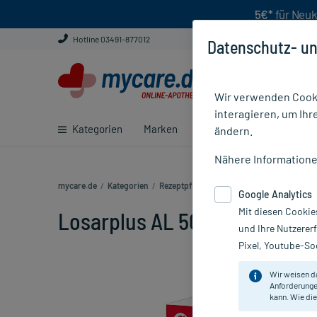
5€*
für Neuk
Hotline 03491-877012
Datenschutz- un
Wir verwenden Cooki
interagieren, um Ihr
Kategorien
Marken
Ratgeber
E-Rezept ei
ändern.
Nähere Information
mycare.de
/
Kategorien
/
Rezeptpflichtige Medikamente
/
Losarplus
Google Analytics
Mit diesen Cookie
Losarplus AL 50 mg/12,5 mg, 
und Ihre Nutzerer
Pixel, Youtube-Soc
Wir weisen d
Anforderunge
kann. Wie die