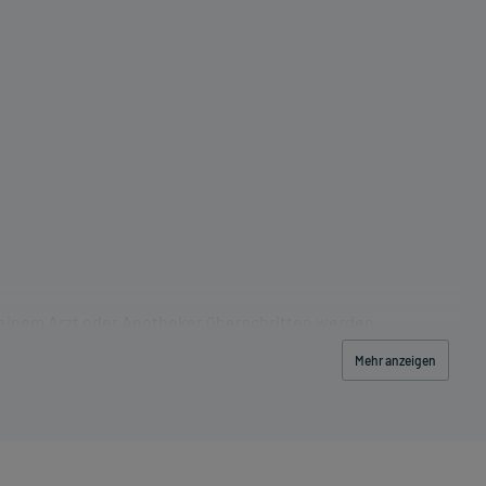
 einem Arzt oder Apotheker überschritten werden.
Mehr anzeigen
las Wasser) ein.
schwerde und/oder Dauer der Erkrankung und wird deshalb