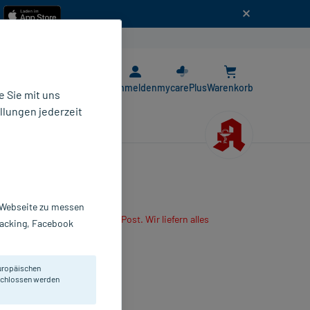
n
E-Rezept App
Anmelden
mycarePlus
Warenkorb
 Sie mit uns
llungen jederzeit
r Webseite zu messen
are App oder senden es per Post. Wir liefern alles
Tracking, Facebook
r mitbestellten Produkte.
lmtabletten
uropäischen
 St
eschlossen werden
1609039
LIUD Pharma GmbH