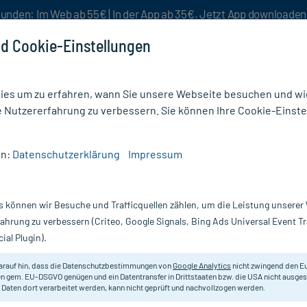
unden: Im Web ab 55€ | In der App ab 35€. Jetzt App downloade
d Cookie-Einstellungen
es um zu erfahren, wann Sie unsere Webseite besuchen und wie
e Nutzererfahrung zu verbessern. Sie können Ihre Cookie-Einste
nlösen
Rezeptur
Aktion %
en:
Datenschutzerklärung
Impressum
 AL 100 mg/12,5 mg
s können wir Besuche und Trafficquellen zählen, um die Leistung unsere
 98 St
Scannen Sie Ihr E-Rezept in der myc
fahrung zu verbessern (Criteo, Google Signals, Bing Ads Universal Event 
versandkostenfrei* - inklusive Ihre
ial Plugin).
Darreichung:
Fi
arauf hin, dass die Datenschutzbestimmungen von
Google Analytics
nicht zwingend den E
Inhalt:
98
n gem. EU-DSGVO genügen und ein Datentransfer in Drittstaaten bzw. die USA nicht ausg
PZN:
0
 Daten dort verarbeitet werden, kann nicht geprüft und nachvollzogen werden.
Hersteller:
A