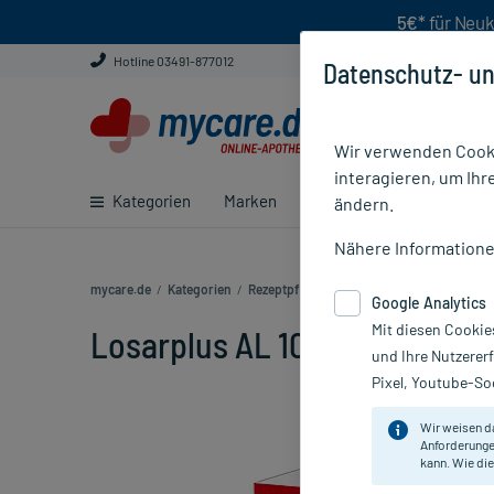
5€*
für Neuk
Hotline 03491-877012
Datenschutz- un
Wir verwenden Cooki
interagieren, um Ihr
Kategorien
Marken
Ratgeber
E-Rezept ei
ändern.
Nähere Information
mycare.de
/
Kategorien
/
Rezeptpflichtige Medikamente
/
Losarplus
Google Analytics
Mit diesen Cookie
Losarplus AL 100 mg/12,5 mg,
und Ihre Nutzerer
Pixel, Youtube-Soc
Wir weisen d
Anforderunge
kann. Wie die