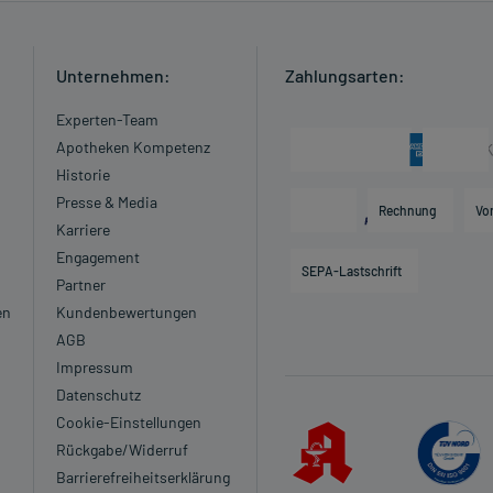
Unternehmen:
Zahlungsarten:
Experten-Team
Apotheken Kompetenz
Historie
zt oder Apotheker:
Presse & Media
Rechnung
Vo
ut zur alkalischen Seite (Alkalose)
Karriere
Engagement
SEPA-Lastschrift
Partner
en
Kundenbewertungen
e nach Herzinfarkt)
AGB
d Einengung der Herzkammer (Hypertrophe
Impressum
Datenschutz
Mitral- bzw. Aortenklappe)
Cookie-Einstellungen
Rückgabe/Widerruf
blutung der Niere eingeschränkt ist
Barrierefreiheitserklärung