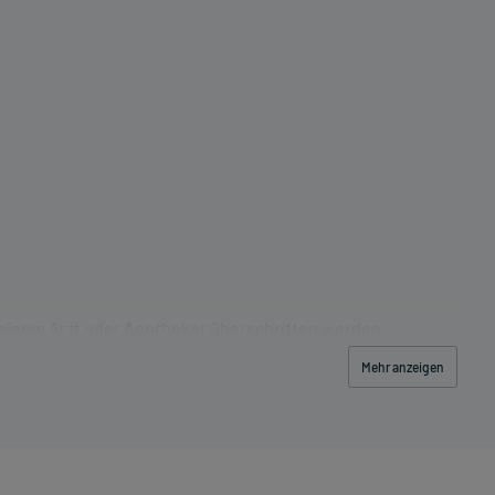
 einem Arzt oder Apotheker überschritten werden.
Mehr anzeigen
t (z.B. 1 Glas Wasser) ein.
schwerde und/oder Dauer der Erkrankung und wird deshalb