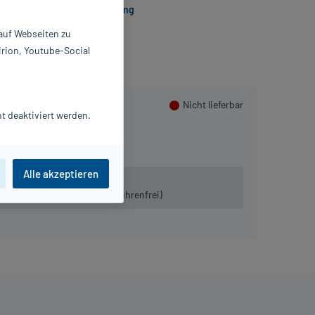
Losarplus AL 100 mg/12,5 mg
 auf Webseiten zu
irion, Youtube-Social
Nicht lieferbar
t deaktiviert werden.
Alle akzeptieren
 lieferbar.
iven:
Tel. 03491-8770120 (gebührenfrei)