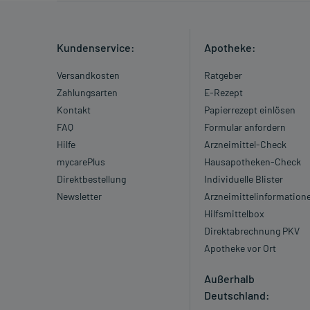
Gegenanzeigen:
Was spricht gegen eine Anwendung?
Kundenservice:
Apotheke:
Immer:
Versandkosten
Ratgeber
- Überempfindlichkeit gegen die Inhaltsstoffe
Zahlungsarten
E-Rezept
- Nicht oder kaum vorhandene Harnausscheidung
Kontakt
Papierrezept einlösen
Unter Umständen - sprechen Sie hierzu mit Ihrem Ar
FAQ
Formular anfordern
- Verschiebung des Säure-Basen-Gleichgewichts im Bl
Hilfe
Arzneimittel-Check
- Neigung zu Allergien
mycarePlus
Hausapotheken-Check
- Asthma bronchiale
Direktbestellung
Individuelle Blister
- Herzschwäche
Newsletter
Arzneimittelinformation
- Ischämische Kardiomyopathie (Herzmuskelschwäch
Hilfsmittelbox
- Herzmuskelerkrankung mit starker Verdickung un
Direktabrechnung PKV
Kardiomyopathie)
Apotheke vor Ort
- Verengung einer Herzklappe der linken Herzhälfte (
- Durchblutungsstörung der Hirngefäße
Außerhalb
- Verengung einer Nierenarterie, wodurch die Durch
Deutschland: