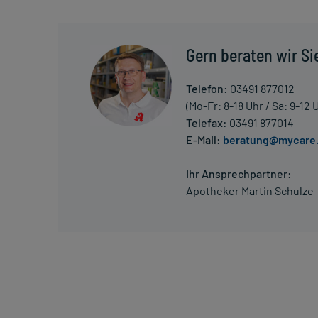
nur von Ihrem Arzt bestimmt.
Überdosierung?
Gern beraten wir Si
Bei einer Überdosierung kann es unter anderem zu 
Pulserniedrigung kommen. Setzen Sie sich bei dem
Telefon:
03491 877012
in Verbindung.
(Mo-Fr: 8-18 Uhr / Sa: 9-12 
Telefax:
03491 877014
Einnahme vergessen?
E-Mail:
beratung@mycare
Setzen Sie die Einnahme zum nächsten vorgeschrieb
Menge) fort.
Ihr Ansprechpartner:
Apotheker Martin Schulze
Generell gilt: Achten Sie vor allem bei Säuglingen,
Dosierung. Im Zweifelsfalle fragen Sie Ihren Arzt 
Vorsichtsmaßnahmen.
Eine vom Arzt verordnete Dosierung kann von den A
individuell abstimmt, sollten Sie das Arzneimittel