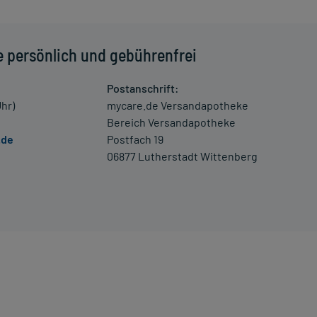
e persönlich und gebührenfrei
niedrigem Blutdruck, Pulsbeschleunigung oder
 Verdacht auf eine Überdosierung umgehend mit einem Arzt
Postanschrift:
Uhr)
mycare.de Versandapotheke
Bereich Versandapotheke
.de
Postfach 19
enen Zeitpunkt ganz normal (also nicht mit der doppelten
06877 Lutherstadt Wittenberg
 Kleinkindern und älteren Menschen auf eine gewissenhafte
oder Apotheker nach etwaigen Auswirkungen oder
ngaben der Packungsbeilage abweichen. Da der Arzt sie
 daher nach seinen Anweisungen anwenden.