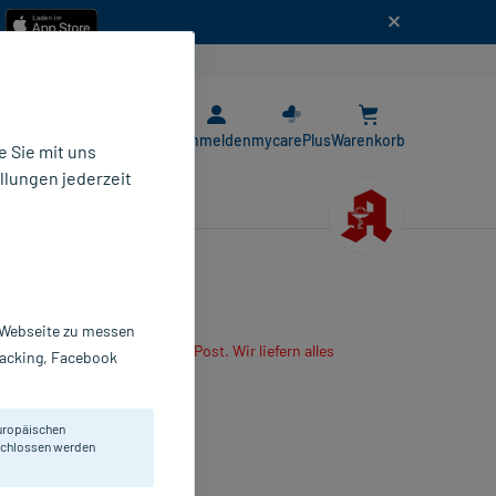
n
E-Rezept App
Anmelden
mycarePlus
Warenkorb
 Sie mit uns
llungen jederzeit
r Webseite zu messen
are App oder senden es per Post. Wir liefern alles
Tracking, Facebook
r mitbestellten Produkte.
lmtabletten
uropäischen
 St
eschlossen werden
1633322
LIUD Pharma GmbH