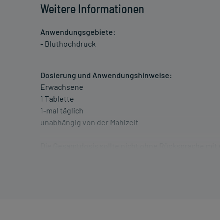
Weitere Informationen
Anwendungsgebiete:
- Bluthochdruck
Dosierung und Anwendungshinweise:
Erwachsene
1 Tablette
1-mal täglich
unabhängig von der Mahlzeit
Die Gesamtdosis sollte nicht ohne Rücksprache mit
Art der Anwendung?
Nehmen Sie das Arzneimittel im Ganzen mit Flüssigkei
Dauer der Anwendung?
Die Anwendungsdauer richtet sich nach Art der Be