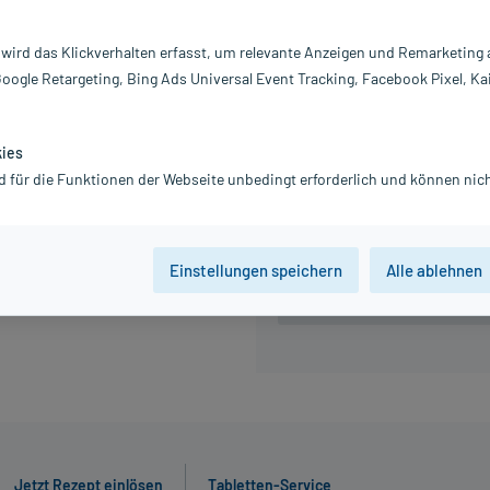
Information:
 wird das Klickverhalten erfasst, um relevante Anzeigen und Remarketing
29,07 €
Google Retargeting, Bing Ads Universal Event Tracking, Facebook Pixel, Ka
inkl. MwSt.
Gratis-Versand
innerhalb D.
kies
d für die Funktionen der Webseite unbedingt erforderlich und können nich
56 St
98 St
Einstellungen speichern
Alle ablehnen
Der Artikel ist momentan nicht
Beratung für Produktalternat
Jetzt Rezept einlösen
Tabletten-Service