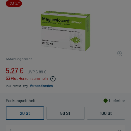
-23%*
Abbildung ähnlich
5,27 €
UVP
6,89 €
53
PlusHerzen sammeln
inkl. MwSt.
zzgl.
Versandkosten
Packungseinheit
Lieferbar
20 St
50 St
100 St