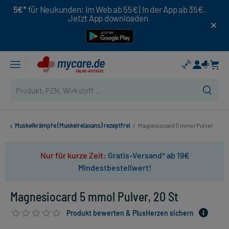
5€*
für Neukunden: Im Web ab 55€ | In der App ab 35€.
Jetzt App downloaden
Muskelkrämpfe (Muskelrelaxans) rezeptfrei
/
Magnesiocard 5 mmol Pulver
Nur für kurze Zeit:
Gratis-Versand* ab 19€
Mindestbestellwert!
Magnesiocard 5 mmol Pulver, 20 St
Produkt bewerten & PlusHerzen sichern