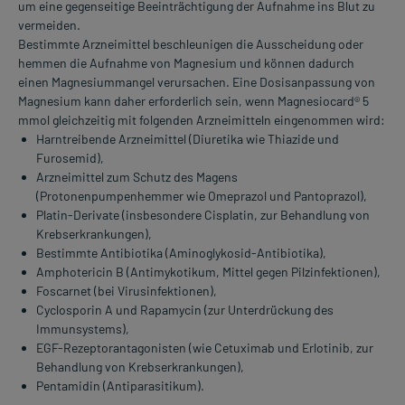
um eine gegenseitige Beeinträchtigung der Aufnahme ins Blut zu
vermeiden.
Bestimmte Arzneimittel beschleunigen die Ausscheidung oder
hemmen die Aufnahme von Magnesium und können dadurch
einen Magnesiummangel verursachen. Eine Dosisanpassung von
Magnesium kann daher erforderlich sein, wenn Magnesiocard® 5
mmol gleichzeitig mit folgenden Arzneimitteln eingenommen wird:
Harntreibende Arzneimittel (Diuretika wie Thiazide und
Furosemid),
Arzneimittel zum Schutz des Magens
(Protonenpumpenhemmer wie Omeprazol und Pantoprazol),
Platin-Derivate (insbesondere Cisplatin, zur Behandlung von
Krebserkrankungen),
Bestimmte Antibiotika (Aminoglykosid-Antibiotika),
Amphotericin B (Antimykotikum, Mittel gegen Pilzinfektionen),
Foscarnet (bei Virusinfektionen),
Cyclosporin A und Rapamycin (zur Unterdrückung des
Immunsystems),
EGF-Rezeptorantagonisten (wie Cetuximab und Erlotinib, zur
Behandlung von Krebserkrankungen),
Pentamidin (Antiparasitikum).