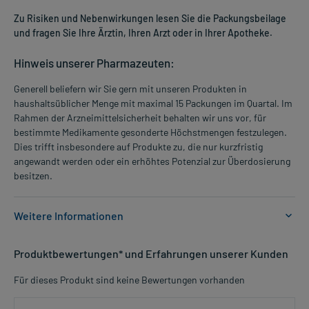
Zu Risiken und Nebenwirkungen lesen Sie die Packungsbeilage
und fragen Sie Ihre Ärztin, Ihren Arzt oder in Ihrer Apotheke.
Hinweis unserer Pharmazeuten:
Generell beliefern wir Sie gern mit unseren Produkten in
haushaltsüblicher Menge mit maximal 15 Packungen im Quartal. Im
Rahmen der Arzneimittelsicherheit behalten wir uns vor, für
bestimmte Medikamente gesonderte Höchstmengen festzulegen.
Dies trifft insbesondere auf Produkte zu, die nur kurzfristig
angewandt werden oder ein erhöhtes Potenzial zur Überdosierung
besitzen.
Weitere Informationen
Anwendungsgebiete:
Produktbewertungen* und Erfahrungen unserer Kunden
- Behandlung von therapiebedürftigen
Magnesiummangelzuständen
Für dieses Produkt sind keine Bewertungen vorhanden
- Neuromuskulären Störungen durch Magnesiummangel
- Neuromuskuläre Störungen durch Magnesiummangel