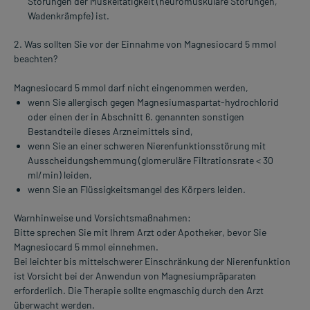
Störungen der Muskeltätigkeit (neuromuskuläre Störungen,
Wadenkrämpfe) ist.
2. Was sollten Sie vor der Einnahme von Magnesiocard 5 mmol
beachten?
Magnesiocard 5 mmol darf nicht eingenommen werden,
wenn Sie allergisch gegen Magnesiumaspartat-hydrochlorid
oder einen der in Abschnitt 6. genannten sonstigen
Bestandteile dieses Arzneimittels sind,
wenn Sie an einer schweren Nierenfunktionsstörung mit
Ausscheidungshemmung (glomeruläre Filtrationsrate < 30
ml/min) leiden,
wenn Sie an Flüssigkeitsmangel des Körpers leiden.
Warnhinweise und Vorsichtsmaßnahmen:
Bitte sprechen Sie mit Ihrem Arzt oder Apotheker, bevor Sie
Magnesiocard 5 mmol einnehmen.
Bei leichter bis mittelschwerer Einschränkung der Nierenfunktion
ist Vorsicht bei der Anwendun von Magnesiumpräparaten
erforderlich. Die Therapie sollte engmaschig durch den Arzt
überwacht werden.