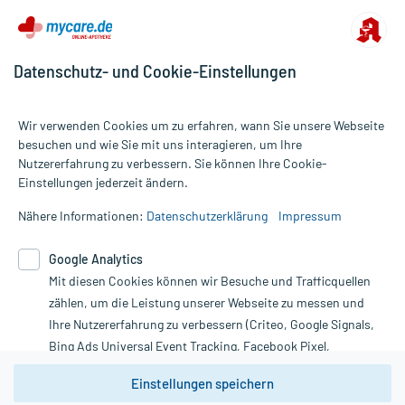
Zusammensetzung:
Datenschutz- und Cookie-Einstellungen
Wirkstoff
Magnesiumaspartat hydrochlorid-3-Wasser
1229,5 mg
Wirkstoff
Magnesium-Ion
121,525 mg
Wirkstoff
Magnesium-Ion
5 mmol
Wir verwenden Cookies um zu erfahren, wann Sie unsere Webseite
Hilfsstoff
Saccharose
3,2 g
besuchen und wie Sie mit uns interagieren, um Ihre
Hilfsstoff
Citronensäure
+
Nutzererfahrung zu verbessern. Sie können Ihre Cookie-
Alle Preise gelten inkl. MwSt., ggf. zzgl. Versandkosten
Hilfsstoff
Saccharin natrium
+
Einstellungen jederzeit ändern.
Informationen auf dieser Website werden ausschließlich für
Hilfsstoff
Macrogol 6000
+
informative Zwecke zur Verfügung gestellt. Sie ersetzen keinesfalls
Nähere Informationen:
Datenschutzerklärung
Impressum
Hilfsstoff
Zitronen-Aroma
+
die Untersuchung und Behandlung durch einen Arzt. Bitte
beachten Sie, dass hierdurch weder Diagnosen gestellt noch
Wirkungsweise:
Google Analytics
Therapien eingeleitet werden können. | Diese Webseite benutzt
Wie wirkt der Inhaltsstoff des Arzneimittels?
Mit diesen Cookies können wir Besuche und Trafficquellen
Google Analytics. Lesen Sie bitte dazu die wichtigen Hinweise in
unserer Datenschutzerklärung. Für den Widerruf einer Bestellung
zählen, um die Leistung unserer Webseite zu messen und
Magnesium ist ein für unseren Körper lebensnotwendiger
nutzen Sie das Formular:
Ihre Nutzererfahrung zu verbessern (Criteo, Google Signals,
Mineralstoff, er wird in Form seiner Salze aus der Nahrung
Bing Ads Universal Event Tracking, Facebook Pixel,
aufgenommen. Magnesium spielt eine wichtige Rolle zum Erhalt
Vertrag widerrufen
Youtube-Social Plugin).
der Funktionstüchtigkeit von Muskel- und Nervenzellen und ist an
Einstellungen speichern
zahlreichen Stoffwechselvorgängen beteiligt. Ein
Wir weisen darauf hin, dass die