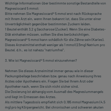
Wichtige Informationen über bestimmte sonstige Bestandteile von
Magnesiocard 5 mmol:
Bitte nehmen Sie Magnesiocard® 5 mmol erst nach Rücksprache
mit Ihrem Arzt ein, wenn Ihnen bekannt ist, dass Sie unter einer
Unverträglichkeit gegenüber bestimmten Zuckern leiden.
1 Beutel enthält 3,2 g Saccharose (Zucker). Wenn Sie eine Diabetes-
Diät einhalten müssen, sollten Sie dies berücksichtigen.
Magnesiocard® 5 mmol kann schädlich für die Zähne sein (Karies).
Dieses Arzneimittel enthalt weniger als 1 mmol (23mg) Natrium pro
Beutel, d.h., es ist nahezu "natriumfrei".
3. Wie ist Magnesiocard® 5 mmol einzunehmen?
Nehmen Sie dieses Arzneimittel immer genau wie in dieser
Packungsbeilage beschrieben bzw. genau nach Anweisung Ihres
Arztes oder Apothekers ein. Fragen Sie bei Ihrem Arzt oder
Apotheker nach, wenn Sie sich nicht sicher sind.
Die Dosierung ist abhangig vom Ausmaß des Magnesiummangels
und liegt im Ermessen des Arztes.
Als mittlere Tagesdosis empfiehlt sich 0,185 mmol Magnesium (4,5
mg) pro kg Körpergewicht. Bei chronischen und schweren akuten