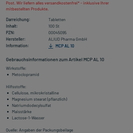
Post. Wir liefern alles versandkostenfrei* - inklusive Ihrer
mitbestellten Produkte.
Darreichung:
Tabletten
Inhalt:
100 St
PZN:
00045095
Hersteller:
ALIUD Pharma GmbH
Information:
MCP AL 10
Gebrauchsinformationen zum Artikel MCP AL 10
Wirkstoffe:
Metoclopramid
Hilfsstoffe:
Cellulose, mikrokristalline
Magnesium stearat (pflanzlich)
Natriumdodecylsulfat
Maisstärke
Lactose-1-Wasser
Quelle: Angaben der Packungsbeilage