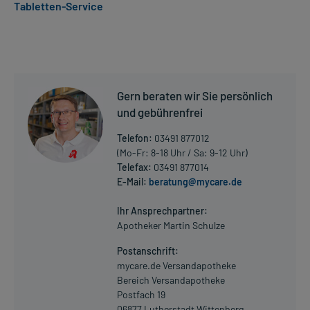
Tabletten-Service
- Vorbeugung von Übelkeit und Erbrechen nach Chemotherapie
- Vorbeugung von Übelkeit und Erbrechen nach Strahlentherapie
- Übelkeit, zum Beispiel bei Migräne
- Erbrechen, zum Beispiel bei Migräne
Dosierung und Anwendungshinweise:
Gern beraten wir Sie persönlich
Erwachsene
und gebührenfrei
1 Tablette
3mal täglich
Telefon:
03491 877012
vor der Mahlzeit
(Mo-Fr: 8-18 Uhr / Sa: 9-12 Uhr)
Telefax:
03491 877014
Die Gesamtdosis sollte nicht ohne Rücksprache mit einem Arzt
E-Mail:
beratung@mycare.de
Mehr anzeigen
oder Apotheker überschritten werden.
Ihr Ansprechpartner:
Art der Anwendung?
Apotheker Martin Schulze
Nehmen Sie das Arzneimittel mit Flüssigkeit (z.B. 1 Glas Wasser)
Postanschrift:
ein.
mycare.de Versandapotheke
Bereich Versandapotheke
Dauer der Anwendung?
Postfach 19
Die Anwendungsdauer richtet sich nach Art der Beschwerde
06877 Lutherstadt Wittenberg