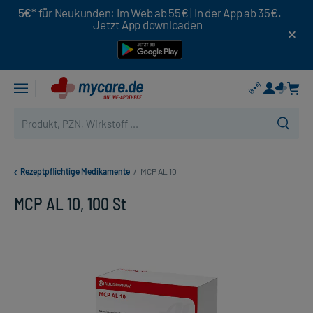
5€*
für Neukunden: Im Web ab 55€ | In der App ab 35€.
Jetzt App downloaden
Rezeptpflichtige Medikamente
/
MCP AL 10
MCP AL 10, 100 St