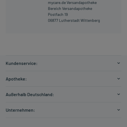
mycare.de Versandapotheke
Bereich Versandapotheke
Postfach 19
06877 Lutherstadt Wittenberg
Kundenservice:
Versandkosten
Apotheke:
Zahlungsarten
Ratgeber
Kontakt
Außerhalb Deutschland:
E-Rezept
FAQ
Versandkosten Schweiz
Papierrezept einlösen
Hilfe
Unternehmen:
Formular anfordern
mycarePlus
Experten-Team
Arzneimittel-Check
Direktbestellung