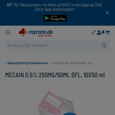
5€*
für Neukunden: Im Web ab 55€ | In der App ab 35€.
Jetzt App downloaden
Rezeptpflichtige Medikamente
/
MECAIN 0.5% 250MG/50ML DFL
MECAIN 0.5% 250MG/50ML DFL, 10X50 ml