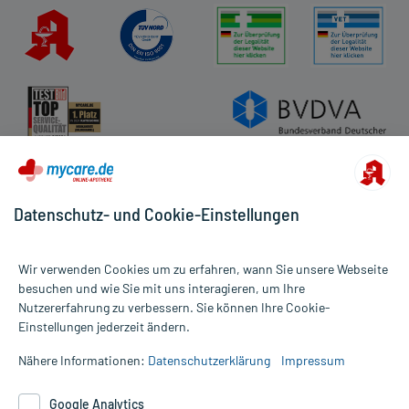
Datenschutz- und Cookie-Einstellungen
Wir verwenden Cookies um zu erfahren, wann Sie unsere Webseite
besuchen und wie Sie mit uns interagieren, um Ihre
Nutzererfahrung zu verbessern. Sie können Ihre Cookie-
Alle Preise gelten inkl. MwSt., ggf. zzgl. Versandkosten
Einstellungen jederzeit ändern.
Informationen auf dieser Website werden ausschließlich für
informative Zwecke zur Verfügung gestellt. Sie ersetzen keinesfalls
Nähere Informationen:
Datenschutzerklärung
Impressum
die Untersuchung und Behandlung durch einen Arzt. Bitte
beachten Sie, dass hierdurch weder Diagnosen gestellt noch
Google Analytics
Therapien eingeleitet werden können. | Diese Webseite benutzt