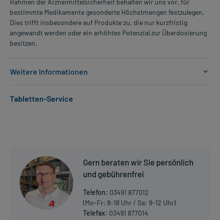
Rahmen der Arzneimittelsicherheit behalten wir uns vor, für
bestimmte Medikamente gesonderte Höchstmengen festzulegen.
Dies trifft insbesondere auf Produkte zu, die nur kurzfristig
angewandt werden oder ein erhöhtes Potenzial zur Überdosierung
besitzen.
Weitere Informationen
Anwendungsgebiete:
Tabletten-Service
- Schlafstörungen bei psychiatrischen Erkrankungen, Demenz und
Alkoholkrankheit
- Verwirrtheitszuständen bei psychiatrischen Erkrankungen,
Demenz und Alkoholkrankheit
- Verwirrtheitszustände bei psychiatrischen Erkrankungen,
Demenz und Alkoholkrankheit
Gern beraten wir Sie persönlich
- Unruhe und Erregungszuständen bei psychiatrischen
Erkrankungen, Demenz und Alkoholkrankheit
und gebührenfrei
- Unruhe und Erregungszustände bei psychiatrischen
Telefon:
03491 877012
Erkrankungen, Demenz und Alkoholkrankheit
(Mo-Fr: 8-18 Uhr / Sa: 9-12 Uhr)
Telefax:
03491 877014