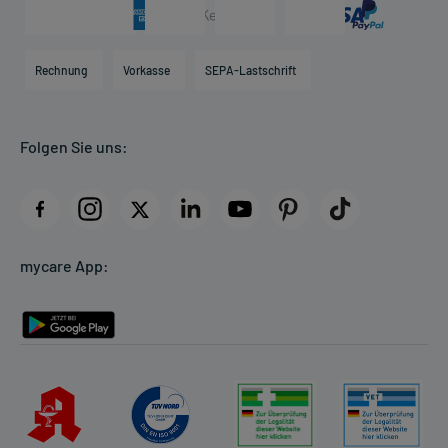
Arzneimittelinformationen
Karriere
Hilfsmittelbox
Engagement
Direktabrechnung PKV
Rechnung
Vorkasse
SEPA-Lastschrift
Partner
Apotheke vor Ort
Kundenbewertungen
Folgen Sie uns:
AGB
Impressum
Datenschutz
Cookie-Einstellungen
mycare App:
Rückgabe/Widerruf
Barrierefreiheitserklärung