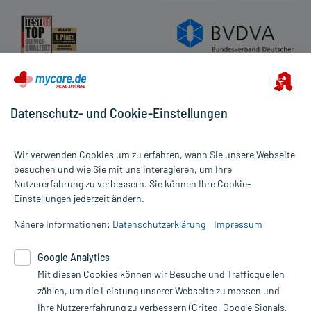
Datenschutz- und Cookie-Einstellungen
Wir verwenden Cookies um zu erfahren, wann Sie unsere Webseite
besuchen und wie Sie mit uns interagieren, um Ihre
Nutzererfahrung zu verbessern. Sie können Ihre Cookie-
Alle Preise gelten inkl. MwSt., ggf. zzgl. Versandkosten
Einstellungen jederzeit ändern.
Informationen auf dieser Website werden ausschließlich für
informative Zwecke zur Verfügung gestellt. Sie ersetzen keinesfalls
Nähere Informationen:
Datenschutzerklärung
Impressum
die Untersuchung und Behandlung durch einen Arzt. Bitte
beachten Sie, dass hierdurch weder Diagnosen gestellt noch
Google Analytics
Therapien eingeleitet werden können. | Diese Webseite benutzt
Google Analytics. Lesen Sie bitte dazu die wichtigen Hinweise in
Mit diesen Cookies können wir Besuche und Trafficquellen
unserer Datenschutzerklärung. Für den Widerruf einer Bestellung
zählen, um die Leistung unserer Webseite zu messen und
nutzen Sie das Formular:
Ihre Nutzererfahrung zu verbessern (Criteo, Google Signals,